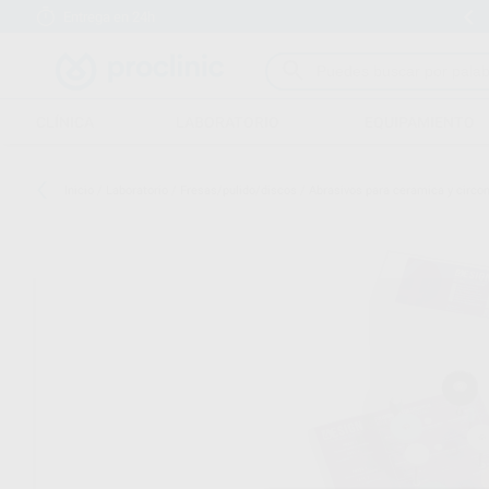
Entrega en 24h
15 días para cambiar de opinión
CLÍNICA
LABORATORIO
EQUIPAMIENTO
Inicio
/
Laboratorio
/
Fresas/pulido/discos
/
Abrasivos para ceramica y circon