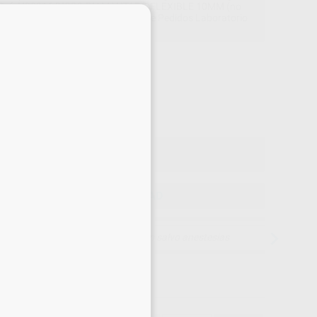
 Ref. H20916 DISCO DIAMANTADO FLEXIBLE 10MM (no
×
uida dentro del kit) llamando al tlf de Pedidos Laboratorio
900800880.
Precio web
101
,54
€
,88 €
Precio con IVA incluido 122,86 €
ELEGIR CANTIDAD
15 días para cambiar de opinión salvo anestesias
106,88 €