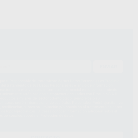
ENVIAR
ue el Responsable del tratamiento de sus Datos Personales es Proclinic
d del tratamiento de sus Datos Personales es el envío de información
imación para el envío de la información comercial es su consentimiento
s únicamente serán cedidos a empresas vinculadas con Proclinic S.A.U.
roductos similares del sector odontológico, siempre bajo su
 habrás cesión internacional de sus Datos Personales. Podrá ejercitar los
 rectificación, supresión, limitación y/o oposición al tratamiento de datos,
és de lopd@proclinic.es. Si desea conocer información adicional sobre el
os personales, acceda a:
Protección de datos
CONTACTO