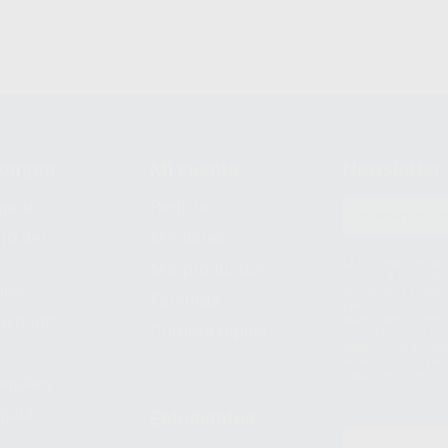
compra
Mi cuenta
Newsletter
prar
Registro
to del
Mis listas
Le informamos de q
Mis productos
S.A.U.. La Finalida
nes
comercial. La legit
Facturas
prestado. Sus dato
e pago
que comercialicen p
Compra rápida
consentimiento y no
derechos de acceso,
entre otros, a trav
tratamiento de dat
legales
pida
Estudiantes