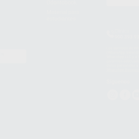
Odontobook
Material para
estudiantes
Clínica
900 393 9
Los servicios de W
(WhatsApp Ireland)
EN
WhatsApp LLC y a F
E
garantías adecuadas
datos personales a 
WhatsApp Busines
Síguenos