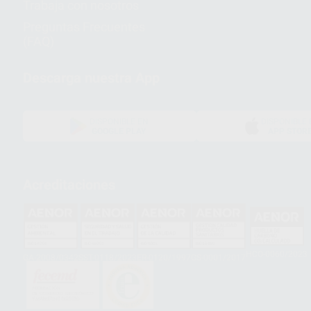
Trabaja con nosotros
Preguntas Frecuentes
(FAQ)
Descarga nuestra App
DISPONIBLE EN
DISPONIBLE 
GOOGLE PLAY
APP STOR
Acreditaciones
HCO-0060/2023
GA-2008/0342
SST-0118/2023
ER-0120/1997
GS-0001/2017