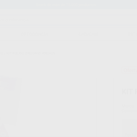
Stock de más de 15.000 productos
ORTODONCIA
CAD/CAM
EST
io
/
KIT PULIDO ZIRCONIO 4DESIGN
Ofert
KIT
Marca
Conteni
Por la