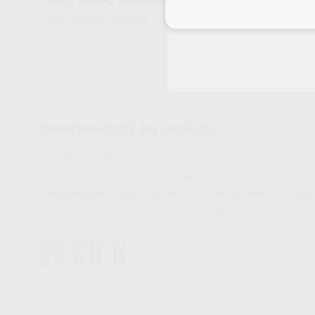
Inicia 
H13560
Ref. Proclinic
Características del producto
Proclinic informa:
Kit de pulido para Zirconio 4Design, kit compuesto de herramie
fases indicadas sobre el envase. Escanee el código QR para l
realizado por nuestro ponente de cursos 4Design Iñigo García.