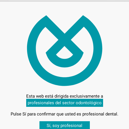
la
incl
106
Esta web está dirigida exclusivamente a
Entrega en 24h
profesionales del sector odontológico
Pulse Sí para confirmar que usted es profesional dental.
Desbloquea todas tus ventajas
Sí, soy profesional