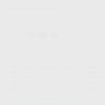
Productos relacionados
PROCLINIC EXPERT
Ref. Grupo
PULIDOR MULTIFUNCION 25X11MM
PULIDOR DO
PM
CIRCONIO P
Envase 10 unidades
Envase 1 unidad
22
7
,15
€
,77
€
24,49 €
8,59 €
Oferta
Oferta
-
SELECCIONAR REFERENCIA