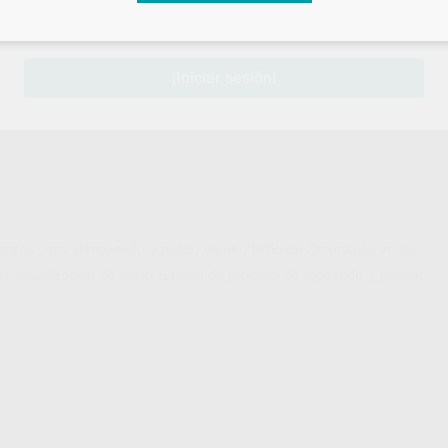
sesión
para disfrutar de todos tus
descuentos y condiciones esp
¡Iniciar sesión!
ntas para el repasado y pulido de alto brillo de Zirconio en varias
a visualización de video tutorial de proceso de repasado y pulido