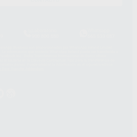
Laboratorio
Whatsapp
39
900 800 880
665 533 087
hatsApp Business son proporcionados por WhatsApp Ireland Limited
. La información que controla WhatsApp Ireland puede ser transferida a
acebook Inc.. Dicha Transferencia Internacional de Datos ofrece
 al basarse en la Cláusula Contractual Tipo para la transferencia de
terceros países. Puede ampliar la información en el siguiente enlace:
s Data Transfer Addendum
.