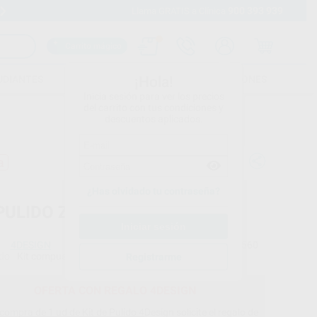
900 393 939
Envíos gratuitos desde 110€
Llama GRATIS a Clínica
Carrito mágico
UDIANTES
FOLLETOS
FORMACIONES
¡Hola!
Inicia sesión para ver los precios
del carrito con tus condiciones y
descuentos aplicados.
a
¿Has olvidado tu contraseña?
 PULIDO ZIRCONIO 4DESIGN
4DESIGN
Ref. Proclinic
H13560
do
Kit compuesto por:
1 x PULIDOR CIRCONIO PRESINTERIZADO (REF H14578)
Registrarme
OFERTA CON REGALO 4DESIGN
 compra de 1 ud de Kit de Pulido 4Design solicite el regalo de