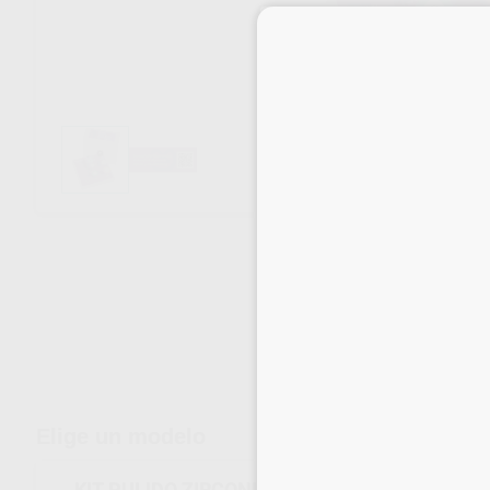
Envíos gratuitos desde 110€
Elige un modelo
KIT PULIDO ZIRCONIO 4DESIGN