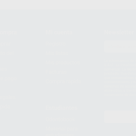
compra
Mi cuenta
Newsletter
prar
Registro
to del
Mis listas
Le informamos de q
Mis productos
S.A.U.. La Finalida
nes
comercial. La legit
Facturas
prestado. Sus dato
e pago
que comercialicen p
Compra rápida
consentimiento y no
derechos de acceso,
entre otros, a trav
tratamiento de dat
legales
pida
Estudiantes
Odontobook
Material para
estudiantes