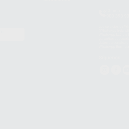
Clínica
900 393 9
Los servicios de W
(WhatsApp Ireland)
EN
WhatsApp LLC y a F
E
garantías adecuadas
datos personales a 
WhatsApp Busines
Síguenos