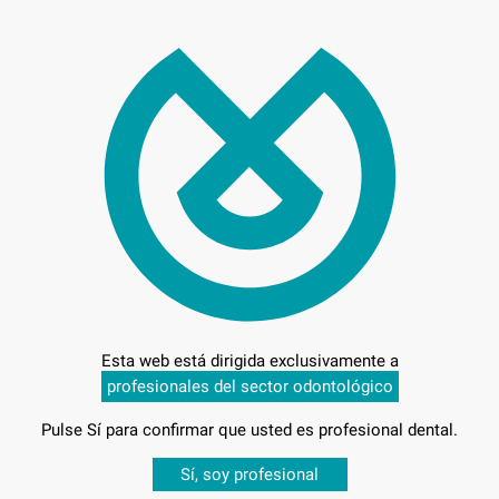
327
Entrega en 24h
Esta web está dirigida exclusivamente a
profesionales del sector odontológico
Pulse Sí para confirmar que usted es profesional dental.
-
Desbloquea todas tus ventajas
Sí, soy profesional