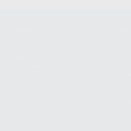
Conócenos
Guía de 
¿Quiénes somos?
Cómo com
Nuestros
Seguimien
compromisos
pedido
Responsabilidad
Devolucio
Social Corporativa
Métodos d
Canal ético
Envío
Código ético
Símbolos 
Sostenibilidad
Compra rá
energética
dientes
Trabaja con nosotros
Preguntas Frecuentes
(FAQ)