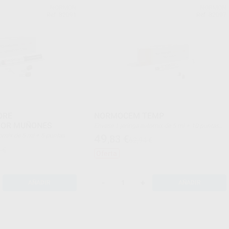
NORMON
NORMON
Ref. 82091
Ref. 82097
ORE
NORMOCEM TEMP
TOR MUÑONES
Envase 1 jeringa automix de 5 ml + 10 puntas
de mezcla
49
,83
€
62,94 €
tas intraorales
 €
Oferta
-
+
AÑADIR
AÑADIR