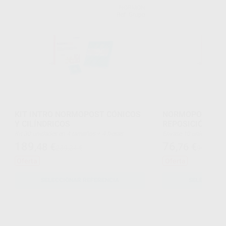
NORMON
Ref. Grupo
KIT INTRO NORMOPOST CÓNICOS
NORMOPOST CÓ
Y CILÍNDRICOS
REPOSICIÓN
Kit 30 unidades en 4 tamaños + 4 fresas
Envase 10 unidades +
189
76
,48
€
,76
€
239,34 €
96,96 €
Oferta
Oferta
SELECCIONAR REFERENCIA
SELECCIONA