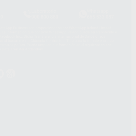
Laboratorio
Whatsapp
39
900 800 880
665 533 087
hatsApp Business son proporcionados por WhatsApp Ireland Limited
. La información que controla WhatsApp Ireland puede ser transferida a
acebook Inc.. Dicha Transferencia Internacional de Datos ofrece
 al basarse en la Cláusula Contractual Tipo para la transferencia de
terceros países. Puede ampliar la información en el siguiente enlace:
s Data Transfer Addendum
.