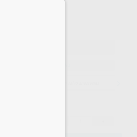
×
-21%
¡Mejor oferta!
259
,30
€
,54 €
Precio con IVA incluido 285,23 €
ELEGIR CANTIDAD
15 días para cambiar de opinión salvo anestesias
259,30 €
21%
-
+