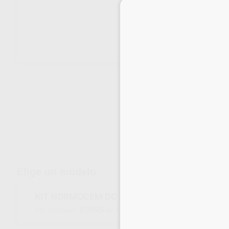
Envíos gratuitos desde 110€
Elige un modelo
KIT NORMOCEM DC
82095
056854
Ref. Proclinic
Ref. fabricante