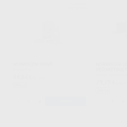
NORMON
Ref. 82096
NORMOCEM PRIME
NORMOCEM C
RECONSTRUC
Envase 5 ml
Envase 1 jeringa automix de 5 ml + 5 puntas
44
,84
€
56,64 €
mezcladoras + 5 pun
79
,75
€
100,74
Oferta
Oferta
-
+
-
+
AÑADIR