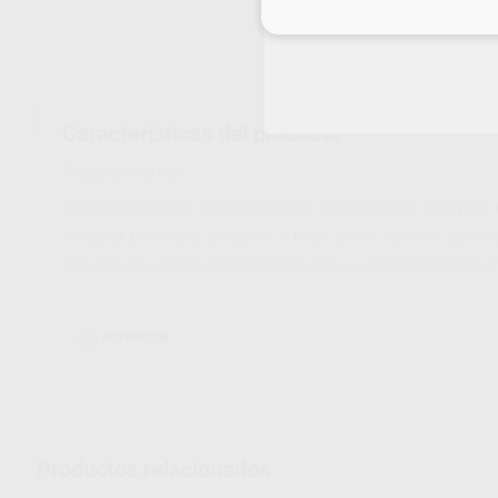
Inicia 
Características del producto
Proclinic informa:
Cemento definitivo autoadhesivo de polimerización dual para
marginal perfecto y duradero a largo plazo. Además, gracia
reducido, muy buena estabilidad de color y una fluorescencia sim
Productos relacionados