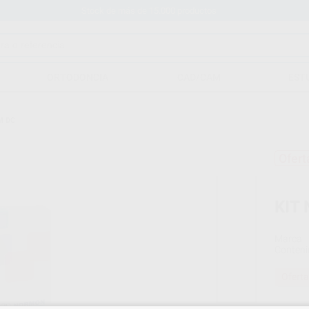
Stock de más de 15.000 productos
ORTODONCIA
CAD/CAM
EST
M DC
Ofert
KIT
Marca
Conteni
Oferta