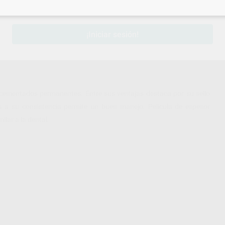
sesión
para disfrutar de todos tus
descuentos y condiciones esp
¡Iniciar sesión!
 cementados permanentes. Entre sus ventajas destaca por su sello
s a su consistencia permite un buen manejo. Película de espesor
ilar a la dental.