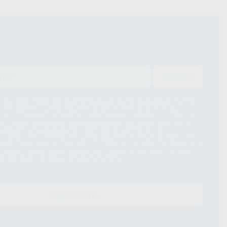
ENVIAR
ue el Responsable del tratamiento de sus Datos Personales es Proclinic
d del tratamiento de sus Datos Personales es el envío de información
imación para el envío de la información comercial es su consentimiento
s únicamente serán cedidos a empresas vinculadas con Proclinic S.A.U.
roductos similares del sector odontológico, siempre bajo su
 habrás cesión internacional de sus Datos Personales. Podrá ejercitar los
 rectificación, supresión, limitación y/o oposición al tratamiento de datos,
és de lopd@proclinic.es. Si desea conocer información adicional sobre el
os personales, acceda a:
Protección de datos
CONTACTO