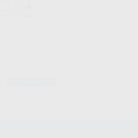
ja 35 g polvo + 15 ml líquido
+
AÑADIR