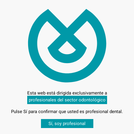
Preci
Entrega en 24h
Esta web está dirigida exclusivamente a
profesionales del sector odontológico
Pulse Sí para confirmar que usted es profesional dental.
Desbloquea todas tus ventajas
Sí, soy profesional