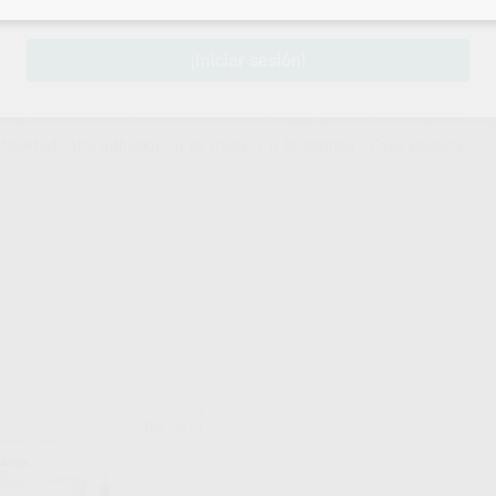
sesión
para disfrutar de todos tus
descuentos y condiciones esp
¡Iniciar sesión!
ara cementado de coronas, puentes, inlays, postes y bandas de
tibilidad -Alta adhesión al es malte y a la dentina. -Fase elástica
VOCO
Ref. 4876