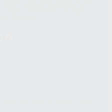
hatsApp Business son proporcionados por WhatsApp Ireland Limited
. La información que controla WhatsApp Ireland puede ser transferida a
acebook Inc.. Dicha Transferencia Internacional de Datos ofrece
 al basarse en la Cláusula Contractual Tipo para la transferencia de
terceros países. Puede ampliar la información en el siguiente enlace:
s Data Transfer Addendum
.
ndiciones Generales de Contratación
y
Política de
ivacidad