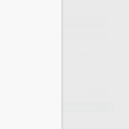
×
o con IVA incluido 52,88 €
ELEGIR CANTIDAD
15 días para cambiar de opinión salvo anestesias
50,60 €
-
+
48,07 €
AÑADIR AL CARRITO