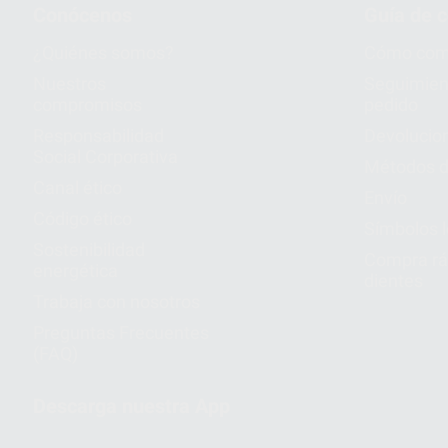
Conócenos
Guía de 
¿Quiénes somos?
Cómo com
Nuestros
Seguimien
compromisos
pedido
Responsabilidad
Devolucio
Social Corporativa
Métodos d
Canal ético
Envío
Código ético
Símbolos 
Sostenibilidad
Compra rá
energética
dientes
Trabaja con nosotros
Preguntas Frecuentes
(FAQ)
Descarga nuestra App