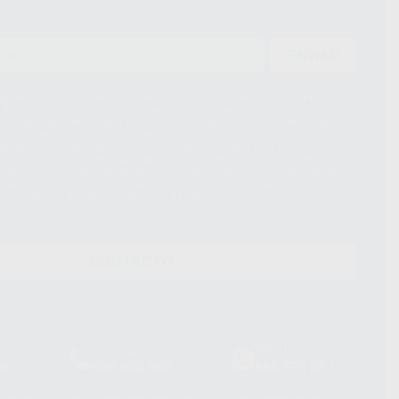
ENVIAR
ue el Responsable del tratamiento de sus Datos Personales es Proclinic
d del tratamiento de sus Datos Personales es el envío de información
imación para el envío de la información comercial es su consentimiento
s únicamente serán cedidos a empresas vinculadas con Proclinic S.A.U.
roductos similares del sector odontológico, siempre bajo su
 habrás cesión internacional de sus Datos Personales. Podrá ejercitar los
 rectificación, supresión, limitación y/o oposición al tratamiento de datos,
és de lopd@proclinic.es. Si desea conocer información adicional sobre el
os personales, acceda a:
Protección de datos
CONTACTO
Laboratorio
Whatsapp
39
900 800 880
665 533 087