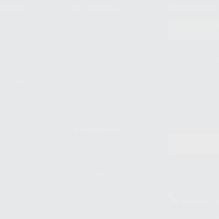
compra
Mi cuenta
Newsletter
prar
Registro
to del
Mis listas
Le informamos de q
Mis productos
S.A.U.. La Finalida
nes
comercial. La legit
Facturas
prestado. Sus dato
e pago
que comercialicen p
Compra rápida
consentimiento y no
derechos de acceso,
entre otros, a trav
tratamiento de dat
legales
pida
Estudiantes
Odontobook
Material para
estudiantes
Clínica
900 393 9