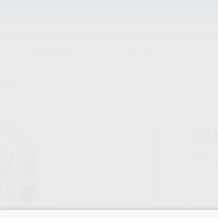
Stock de más de 15.000 productos
ORTODONCIA
CAD/CAM
EST
MERON
KIT
Marca
Conteni
50,