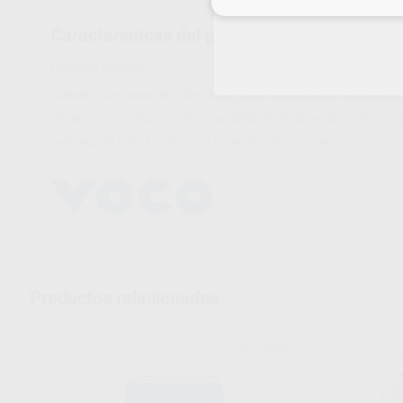
Inicia 
Características del producto
Proclinic informa:
Cemento de ionomero de vidrio para cementado. Indicado p
ortodoncia. Ventajas: -Baja solubilidad -Baja acidez -Bicompa
prolongada para f acilitar la r emoc ión de excesos.
Productos relacionados
VOCO
Ref. 48466