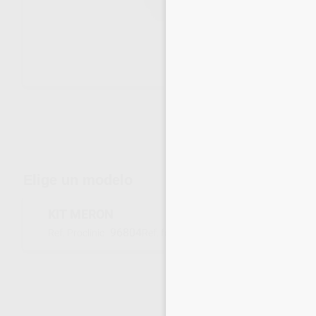
Envíos gratuitos desde 110€
Elige un modelo
KIT MERON
96804
1090
Ref. Proclinic
Ref. fabricante