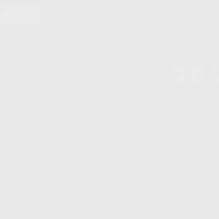
Los servicios de W
(WhatsApp Ireland)
EN
WhatsApp LLC y a F
E
garantías adecuadas
datos personales a 
WhatsApp Busines
Síguenos
Teléfono:
900 393 939
Co
pr
E-mail de contacto:
proclinic@proclinic.es