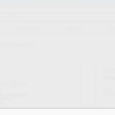
Stock de más de 15.000 productos
ORTODONCIA
CAD/CAM
EST
TÉRIL DESECHABLE METAL
KIT
DES
Marca
Conteni