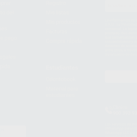
prar
Registro
to del
Mis listas
Le informamos de q
Mis productos
S.A.U.. La Finalida
nes
comercial. La legit
Facturas
prestado. Sus dato
e pago
que comercialicen p
Compra rápida
consentimiento y no
derechos de acceso,
entre otros, a trav
tratamiento de dat
legales
pida
Estudiantes
Odontobook
Material para
estudiantes
Clínica
900 393 9
Los servicios de W
(WhatsApp Ireland)
EN
WhatsApp LLC y a F
E
garantías adecuadas