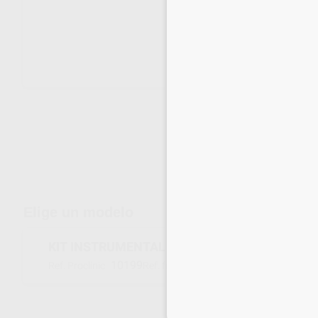
Envíos gratuitos desde 110€
Elige un modelo
KIT INSTRUMENTAL ESTÉRIL DESECHABLE M
10199
L13002E
Ref. Proclinic
Ref. fabricante
Inicia 