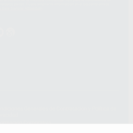
terceros países. Puede ampliar la información en el siguiente enlace:
s Data Transfer Addendum
.
ndiciones Generales de Contratación
y
Política de
ivacidad
formación Corporativa
lítica de Cookies