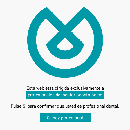
299
Entrega en 24h
Esta web está dirigida exclusivamente a
profesionales del sector odontológico
ETAL
Pulse Sí para confirmar que usted es profesional dental.
Desbloquea todas tus ventajas
Sí, soy profesional
sesión
para disfrutar de todos tus
descuentos y condiciones esp