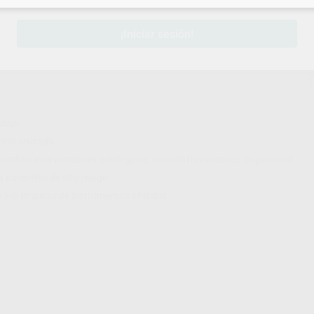
¡Iniciar sesión!
deja.
ación cruzada.
n muchas intervenciones quirúrgicas, cuando hay escasez de personal
a pacientes de alto riesgo.
n y la limpieza de instrumentos afilados.