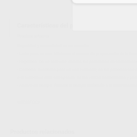
Características del producto
Proclinic informa:
Seguridad y comodidad en un estuche.
- Listo para su uso. Minimiza el tiempo de preparación de la ban
- Higiénico. De un solo uso, elimina los problemas de contamin
- Cómodo. Excelente para un uso rutinario, en los periodos co
o el autoclave está estropeado, en las visitas domiciliarias y par
- Ahorro de tiempo. Reduce el tiempo dedicado a la esterilizació
MEDISTOCK
Productos relacionados