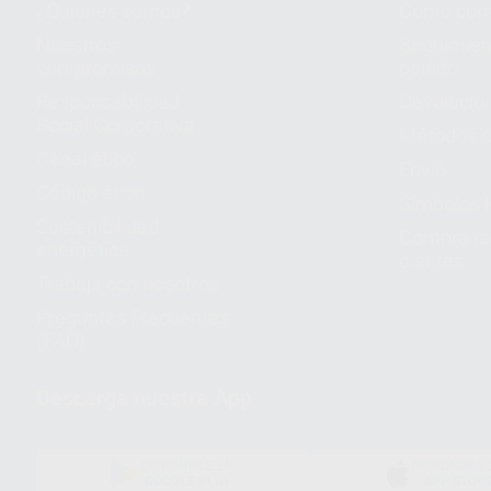
¿Quiénes somos?
Cómo com
Nuestros
Seguimien
compromisos
pedido
Responsabilidad
Devolucio
Social Corporativa
Métodos d
Canal ético
Envío
Código ético
Símbolos 
Sostenibilidad
Compra rá
energética
dientes
Trabaja con nosotros
Preguntas Frecuentes
(FAQ)
Descarga nuestra App
DISPONIBLE EN
DISPONIBLE 
GOOGLE PLAY
APP STOR