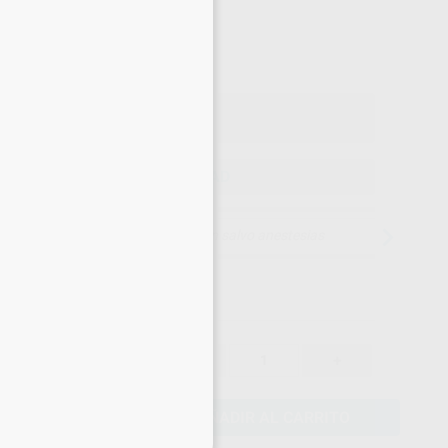
284
,05
€
,00 €
Precio con IVA incluido 343,70 €
ELEGIR CANTIDAD
15 días para cambiar de opinión salvo anestesias
299,00 €
-
+
284,05 €
AÑADIR AL CARRITO
eciales