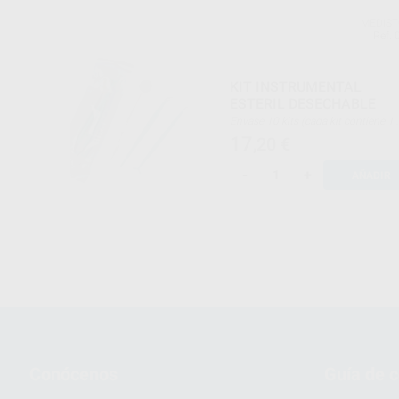
MEDIS
Ref. 
KIT INSTRUMENTAL
ESTERIL DESECHABLE
Envase 10 kits (cada kit contiene 1
espejo on espátula, 1 pinza meriam
17
,20
€
bruñidor y 1 explorador con espátu
heideman
-
+
AÑADIR
Conócenos
Guía de 