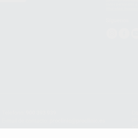
datos personales a 
WhatsApp Busines
Síguenos
Teléfono:
900 393 939
Co
pr
E-mail de contacto:
proclinic@proclinic.es
In
Po