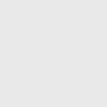
TOCK
0854
 con
la
compra
Mi cuenta
Newsletter