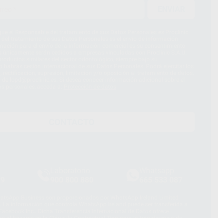
ENVIAR
ue el Responsable del tratamiento de sus Datos Personales es Proclinic
d del tratamiento de sus Datos Personales es el envío de información
imación para el envío de la información comercial es su consentimiento
s únicamente serán cedidos a empresas vinculadas con Proclinic S.A.U.
roductos similares del sector odontológico, siempre bajo su
 habrás cesión internacional de sus Datos Personales. Podrá ejercitar los
 rectificación, supresión, limitación y/o oposición al tratamiento de datos,
és de lopd@proclinic.es. Si desea conocer información adicional sobre el
os personales, acceda a:
Protección de datos
CONTACTO
Laboratorio
Whatsapp
39
900 800 880
665 533 087
hatsApp Business son proporcionados por WhatsApp Ireland Limited
. La información que controla WhatsApp Ireland puede ser transferida a
acebook Inc.. Dicha Transferencia Internacional de Datos ofrece
 al basarse en la Cláusula Contractual Tipo para la transferencia de