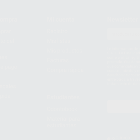
compra
Mi cuenta
Newsletter
prar
Registro
to del
Mis listas
Le informamos de q
Mis productos
S.A.U.. La Finalida
nes
comercial. La legit
Facturas
prestado. Sus dato
e pago
que comercialicen p
Compra rápida
consentimiento y no
derechos de acceso,
entre otros, a trav
tratamiento de dat
legales
pida
Estudiantes
Odontobook
Material para
estudiantes
Clínica