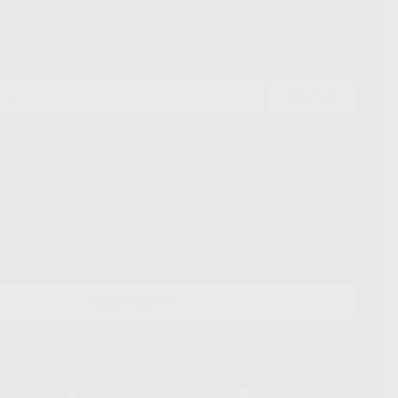
ENVIAR
ue el Responsable del tratamiento de sus Datos Personales es Proclinic
d del tratamiento de sus Datos Personales es el envío de información
imación para el envío de la información comercial es su consentimiento
s únicamente serán cedidos a empresas vinculadas con Proclinic S.A.U.
roductos similares del sector odontológico, siempre bajo su
 habrás cesión internacional de sus Datos Personales. Podrá ejercitar los
 rectificación, supresión, limitación y/o oposición al tratamiento de datos,
és de lopd@proclinic.es. Si desea conocer información adicional sobre el
os personales, acceda a:
Protección de datos
CONTACTO
Laboratorio
Whatsapp