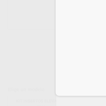
Envíos gratuitos desde 110€
Elige un modelo
Inicia 
KIT INSERTOS ELEVACION SENO VIA CRESTAL