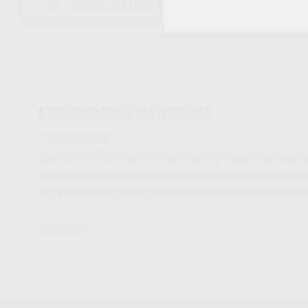
73994
01520026
Ref. Proclinic
Ref. fabricante
Características del producto
Proclinic informa:
Este nuevo KIT de inserts está principalmente diseñado para los
Summer', con el fin de realizar un abordaje mínimamente invasi
Compuesto por 4 nuevos inserts: PL0419, PL0527, PL0631 y 
MECTRON