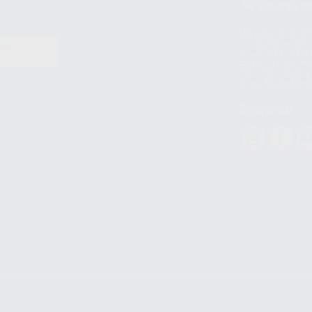
900 393 9
Los servicios de W
(WhatsApp Ireland)
EN
WhatsApp LLC y a F
E
garantías adecuadas
datos personales a 
WhatsApp Busines
Síguenos