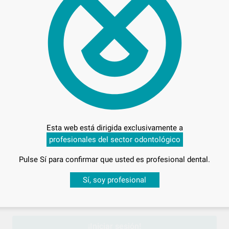
885
Pr
Esta web está dirigida exclusivamente a
profesionales del sector odontológico
Pulse Sí para confirmar que usted es profesional dental.
Entrega en 24h
Desbloquea todas tus ventajas
Sí, soy profesional
sesión
para disfrutar de todos tus
descuentos y condiciones esp
¡Iniciar sesión!