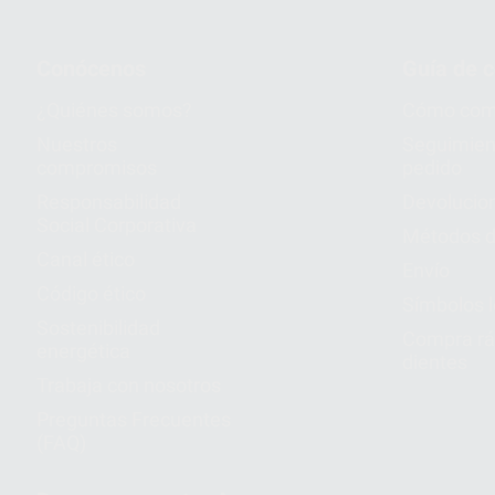
Conócenos
Guía de 
¿Quiénes somos?
Cómo com
Nuestros
Seguimien
compromisos
pedido
Responsabilidad
Devolucio
Social Corporativa
Métodos d
Canal ético
Envío
Código ético
Símbolos 
Sostenibilidad
Compra rá
energética
dientes
Trabaja con nosotros
Preguntas Frecuentes
(FAQ)