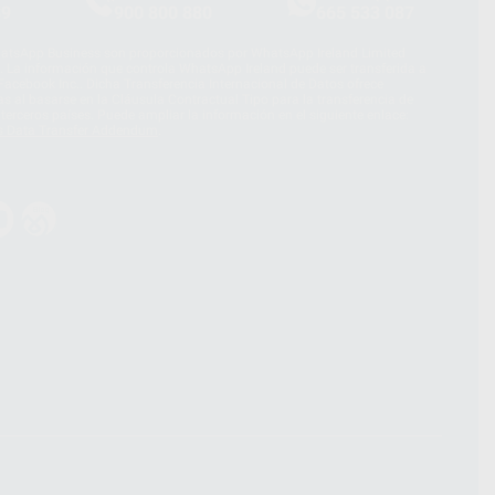
39
900 800 880
665 533 087
hatsApp Business son proporcionados por WhatsApp Ireland Limited
. La información que controla WhatsApp Ireland puede ser transferida a
acebook Inc.. Dicha Transferencia Internacional de Datos ofrece
 al basarse en la Cláusula Contractual Tipo para la transferencia de
terceros países. Puede ampliar la información en el siguiente enlace:
s Data Transfer Addendum
.