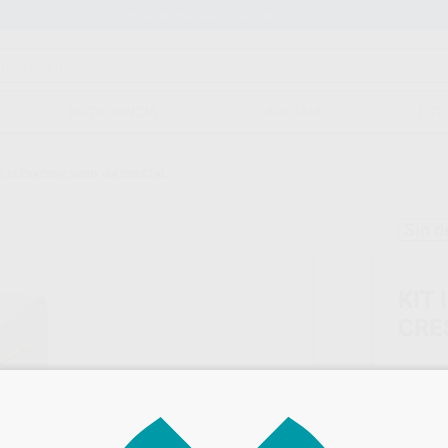
Stock de más de 15.000 productos
ORTODONCIA
CAD/CAM
EST
S ELEVACION SENO VIA CRESTAL
Sin d
KIT
CRE
Marca
Conteni
Oferta