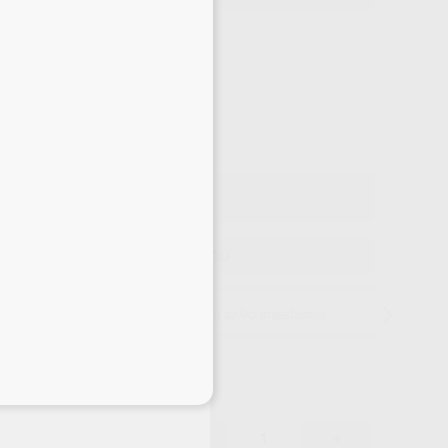
Precio web
-4%
¡Mejor oferta!
850
,00
€
,00 €
ecio con IVA incluido 1.028,50 €
ELEGIR CANTIDAD
15 días para cambiar de opinión salvo anestesias
eciales
850,00 €
-4%
-
+