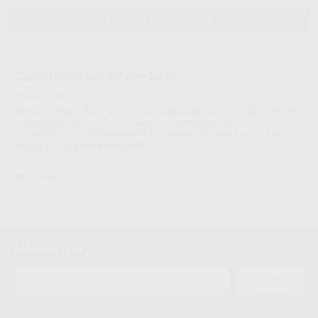
AÑADIR AL CARRITO
Características del producto
Proclinic informa:
Mectron ofrece kits de insertos adecuados para PIEZOSURGERY®,
proporcionando todos los insertos necesarios para las diversas
indicaciones. Las bandejas de acero inoxidable permiten una esterilización
eficaz y un almacenaje adecuado.
MECTRON
Newsletter
ENVIAR
Le informamos de que el Responsable del tratamiento de sus Datos