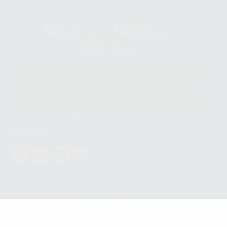
Clínica
Laboratorio
900 393 939
900 800 880
Whatsapp
665 533 087
Los servicios de WhatsApp Business son proporcionados por WhatsApp
Ireland Limited (WhatsApp Ireland). La información que controla WhatsApp
Ireland puede ser transferida a WhatsApp LLC y a Facebook Inc.. Dicha
Transferencia Internacional de Datos ofrece garantías adecuadas al
basarse en la Cláusula Contractual Tipo para la transferencia de datos
personales a terceros países. Puede ampliar la información en el siguiente
enlace:
WhatsApp Business Data Transfer Addendum
.
Síguenos
PROCLINIC S.A.U.
Copyright (c) 2026
Aviso legal