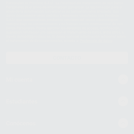
Personales es Proclinic S.A.U.. La Finalidad del tratamiento de sus Datos
Personales es el envío de información comercial. La legitimación para el
envío de la información comercial es su consentimiento prestado. Sus
datos únicamente serán cedidos a empresas vinculadas con Proclinic
S.A.U. que comercialicen productos similares del sector odontológico,
siempre bajo su consentimiento y no habrás cesión internacional de sus
Datos Personales. Podrá ejercitar los derechos de acceso, rectificación,
supresión, limitación y/o oposición al tratamiento de datos, entre otros, a
través de lopd@proclinic.es. Si desea conocer información adicional sobre
el tratamiento de datos personales, acceda a:
Protección de datos
CONTACTO
Mi cuenta
Estudiantes
Conócenos