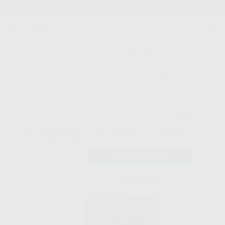
Stock de más de 15.000 productos
¡Hola!
Inicia sesión para ver los precios
del carrito con tus condiciones y
Proclinic
descuentos aplicados.
¿Todavía no tienes nuestra App?
¡Descárgala para ser siempre el primero en conocer nuestras
promociones y descuentos! Disponible en Google Play o App Store.
Google Play
Inicio
/
Equipamiento
/
Cirugía e implantes
/
Inserts extracción
/
KIT
¿Has olvidado tu contraseña?
EXTRACCION PIEZOSURGERY
Registrarme