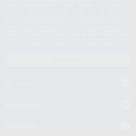
Le informamos de que el Responsable del tratamiento de sus Datos
Personales es Proclinic S.A.U.. La Finalidad del tratamiento de sus Datos
Personales es el envío de información comercial. La legitimación para el
envío de la información comercial es su consentimiento prestado. Sus
datos únicamente serán cedidos a empresas vinculadas con Proclinic
S.A.U. que comercialicen productos similares del sector odontológico,
siempre bajo su consentimiento y no habrás cesión internacional de sus
Datos Personales. Podrá ejercitar los derechos de acceso, rectificación,
supresión, limitación y/o oposición al tratamiento de datos, entre otros, a
través de lopd@proclinic.es. Si desea conocer información adicional sobre
el tratamiento de datos personales, acceda a:
Protección de datos
CONTACTO
Mi cuenta
Estudiantes
Conócenos