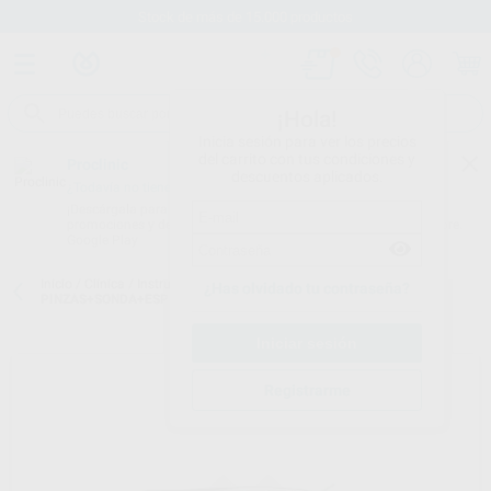
Stock de más de 15.000 productos
¡Hola!
Inicia sesión para ver los precios
del carrito con tus condiciones y
Proclinic
descuentos aplicados.
¿Todavía no tienes nuestra App?
¡Descárgala para ser siempre el primero en conocer nuestras
promociones y descuentos! Disponible en Google Play o App Store.
Google Play
Inicio
/
Clínica
/
Instrumental
/
Varios:instrumental
/
KIT EXAMEN
¿Has olvidado tu contraseña?
PINZAS+SONDA+ESPEJO
Registrarme