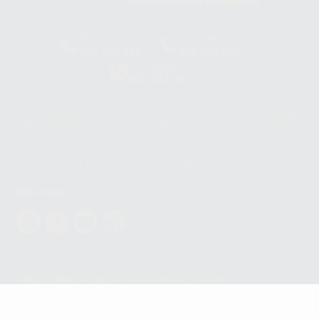
HCO-0060/2023
Clínica
Laboratorio
900 393 939
900 800 880
Whatsapp
665 533 087
Los servicios de WhatsApp Business son proporcionados por WhatsApp
Ireland Limited (WhatsApp Ireland). La información que controla WhatsApp
Ireland puede ser transferida a WhatsApp LLC y a Facebook Inc.. Dicha
Transferencia Internacional de Datos ofrece garantías adecuadas al
basarse en la Cláusula Contractual Tipo para la transferencia de datos
personales a terceros países. Puede ampliar la información en el siguiente
enlace:
WhatsApp Business Data Transfer Addendum
.
Síguenos
PROCLINIC S.A.U.
Copyright (c) 2026
Aviso legal