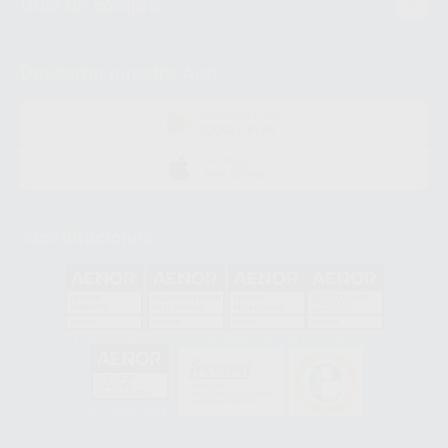
Guía de compra
Descarga nuestra App
DISPONIBLE EN
GOOGLE PLAY
DISPONIBLE EN
APP STORE
Acreditaciones
GA-2008/0342
SST-0118/2023
ER-0120/1997
GS-0001/2017
HCO-0060/2023