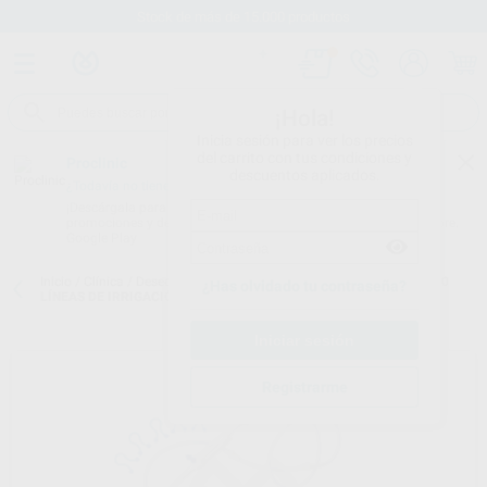
Stock de más de 15.000 productos
¡Hola!
Inicia sesión para ver los precios
del carrito con tus condiciones y
Proclinic
descuentos aplicados.
¿Todavía no tienes nuestra App?
¡Descárgala para ser siempre el primero en conocer nuestras
promociones y descuentos! Disponible en Google Play o App Store.
Google Play
Inicio
/
Clínica
/
Desechables
/
Implantes: líneas de irrigación
/
KIT 10
¿Has olvidado tu contraseña?
LÍNEAS DE IRRIGACIÓN L15320
Registrarme