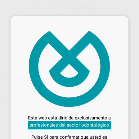
×
KIT 10 LÍNEAS DE IRRIGACIÓN L15320
Marca
MEDISTOCK
Contenido
10 unidades
Ref. Proclinic
55064
Ref. fabricante
L15320
Desbloquea todas tus ventajas
Inicia sesión
para disfrutar de todos
Precio web
Esta web está dirigida exclusivamente a
tus
descuentos y condiciones
88
profesionales del sector odontológico
especiales
,07
€
92,71 €
Pulse Sí para confirmar que usted es
Precio con IVA incluido 106,56 €