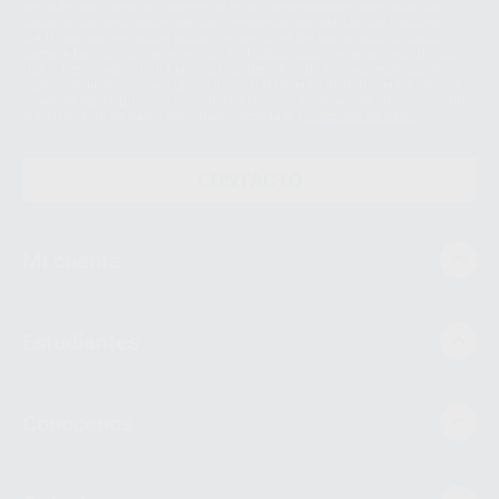
envío de la información comercial es su consentimiento prestado. Sus
datos únicamente serán cedidos a empresas vinculadas con Proclinic
S.A.U. que comercialicen productos similares del sector odontológico,
siempre bajo su consentimiento y no habrás cesión internacional de sus
Datos Personales. Podrá ejercitar los derechos de acceso, rectificación,
supresión, limitación y/o oposición al tratamiento de datos, entre otros, a
través de lopd@proclinic.es. Si desea conocer información adicional sobre
el tratamiento de datos personales, acceda a:
Protección de datos
CONTACTO
Mi cuenta
Estudiantes
Conócenos