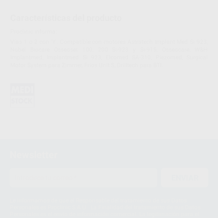
Características del producto
Proclinic informa:
Vías 1 o 2 con 'Y'. Compatible con motores Astratech Implant Med Si 923,
Nobel Biocare Osseoset 100, 200 Si-923 y Si-915, Osseocare, W&H
Implantmed, Implantmed Si 923, Elcomed SA-310, Piezomed, Surgical
Motor System para Zimmer, Frios Unit S, Drilltech para BTI.
Newsletter
ENVIAR
Le informamos de que el Responsable del tratamiento de sus Datos
Personales es Proclinic S.A.U.. La Finalidad del tratamiento de sus Datos
Personales es el envío de información comercial. La legitimación para el