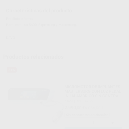
Características del producto
Proclinic informa:
Para Intra Lux S600, Expertsurg y Mastersurg.
KAVO
Productos relacionados
51%
MICROMOTOR DE IMPLANTES
MASTERSURG CON LUZ PEDAL
INHALAMBRICO SIN CONTRA
ANGULO
KAVO
|
Ref. 94235
2.990
,00
€
6.066,00 €
Sin descuentos adicionales
-
+