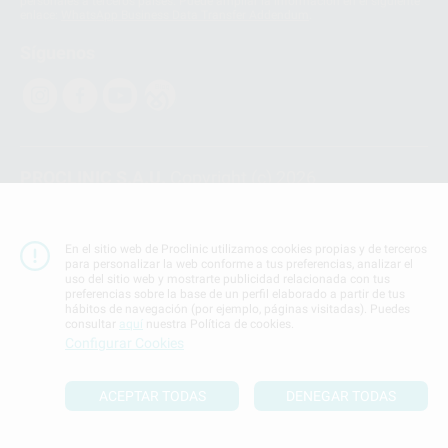
personales a terceros países. Puede ampliar la información en el siguiente
enlace:
WhatsApp Business Data Transfer Addendum
.
Síguenos
PROCLINIC S.A.U.
Copyright (c) 2026
Aviso legal
Teléfono:
900 393 939
En el sitio web de Proclinic utilizamos cookies propias y de terceros
E-mail de contacto:
proclinic@proclinic.es
para personalizar la web conforme a tus preferencias, analizar el
uso del sitio web y mostrarte publicidad relacionada con tus
preferencias sobre la base de un perfil elaborado a partir de tus
Condiciones Generales de Contratación
y
Política
hábitos de navegación (por ejemplo, páginas visitadas). Puedes
de privacidad
consultar
aquí
nuestra Política de cookies.
Información Corporativa
Configurar Cookies
Política de Cookies
ACEPTAR TODAS
DENEGAR TODAS
SUBIR