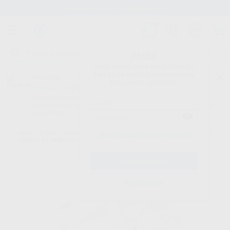
Stock de más de 15.000 productos
¡Hola!
Inicia sesión para ver los precios
del carrito con tus condiciones y
Proclinic
descuentos aplicados.
¿Todavía no tienes nuestra App?
¡Descárgala para ser siempre el primero en conocer nuestras
promociones y descuentos! Disponible en Google Play o App Store.
Google Play
Inicio
/
Clínica
/
Desechables
/
Implantes: líneas de irrigación
/
KIT 10
¿Has olvidado tu contraseña?
LÍNEAS DE IRRIGACIÓN ESTÉRILES S600
Registrarme