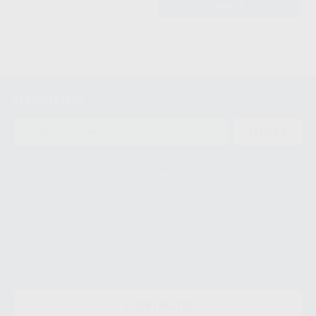
AÑADIR
Newsletter
ENVIAR
Le informamos de que el Responsable del tratamiento de sus Datos
Personales es Proclinic S.A.U.. La Finalidad del tratamiento de sus Datos
Personales es el envío de información comercial. La legitimación para el
envío de la información comercial es su consentimiento prestado. Sus
datos únicamente serán cedidos a empresas vinculadas con Proclinic
S.A.U. que comercialicen productos similares del sector odontológico,
siempre bajo su consentimiento y no habrás cesión internacional de sus
Datos Personales. Podrá ejercitar los derechos de acceso, rectificación,
supresión, limitación y/o oposición al tratamiento de datos, entre otros, a
través de lopd@proclinic.es. Si desea conocer información adicional sobre
el tratamiento de datos personales, acceda a:
Protección de datos
CONTACTO