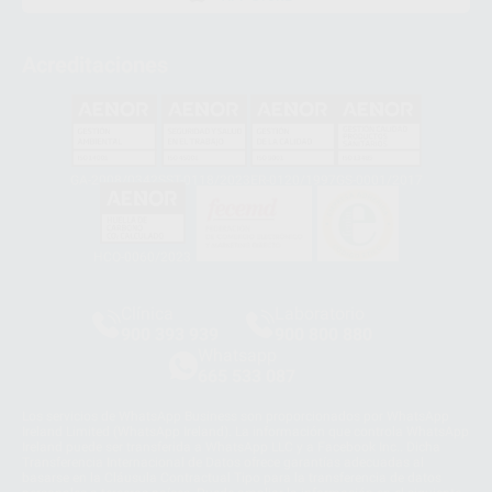
Acreditaciones
GA-2008/0342
SST-0118/2023
ER-0120/1997
GS-0001/2017
HCO-0060/2023
Clínica
Laboratorio
900 393 939
900 800 880
Whatsapp
665 533 087
Los servicios de WhatsApp Business son proporcionados por WhatsApp
Ireland Limited (WhatsApp Ireland). La información que controla WhatsApp
Ireland puede ser transferida a WhatsApp LLC y a Facebook Inc.. Dicha
Transferencia Internacional de Datos ofrece garantías adecuadas al
basarse en la Cláusula Contractual Tipo para la transferencia de datos