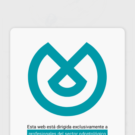
×
KIT 10 LÍNEAS DE IRRIGACIÓN ESTÉRILES S600
Marca
KAVO
Contenido
10 unidades
Ref. Proclinic
94688
Ref. fabricante
1.009.8757
Desbloquea todas tus ventajas
Precio web
125
,56
€
Inicia sesión
para disfrutar de todos
132,17 €
Esta web está dirigida exclusivamente a
tus
descuentos y condiciones
Precio con IVA incluido 151,93 €
profesionales del sector odontológico