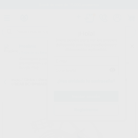
Stock de más de 15.000 productos
¡Hola!
Inicia sesión para ver los precios
del carrito con tus condiciones y
Proclinic
descuentos aplicados.
¿Todavía no tienes nuestra App?
¡Descárgala para ser siempre el primero en conocer nuestras
promociones y descuentos! Disponible en Google Play o App Store.
Google Play
Inicio
/
Clínica
/
Desechables
/
Implantes: líneas de irrigación
/
KIT 10
¿Has olvidado tu contraseña?
LÍNEAS DE IRRIGACIÓN DT-080
Registrarme