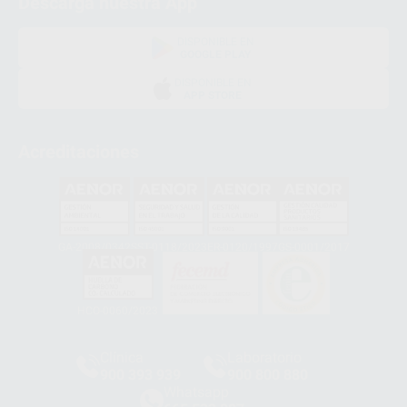
Descarga nuestra App
DISPONIBLE EN
GOOGLE PLAY
DISPONIBLE EN
APP STORE
Acreditaciones
GA-2008/0342
SST-0118/2023
ER-0120/1997
GS-0001/2017
HCO-0060/2023
Clínica
Laboratorio
900 393 939
900 800 880
Whatsapp