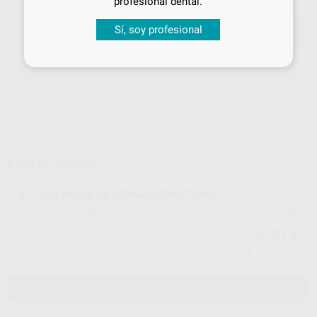
profesional dental.
Sí, soy profesional
ELEGIR CANTIDAD
15 días para cambiar de opinión salvo
anestesias
Elige un modelo
KIT 10 LÍNEAS DE IRRIGACIÓN DT-080
93589
DT-080
Ref. Proclinic
Ref. fabricante
97,37 €
102,50 €
-
+
AÑADIR AL CARRITO