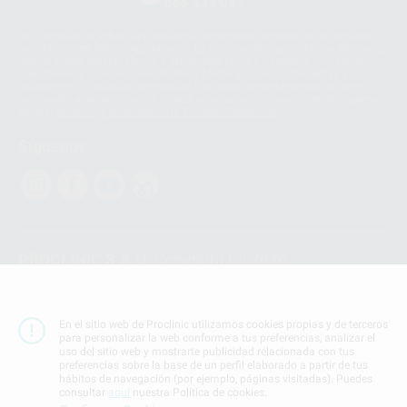
665 533 087
Los servicios de WhatsApp Business son proporcionados por WhatsApp
Ireland Limited (WhatsApp Ireland). La información que controla WhatsApp
Ireland puede ser transferida a WhatsApp LLC y a Facebook Inc.. Dicha
Transferencia Internacional de Datos ofrece garantías adecuadas al
basarse en la Cláusula Contractual Tipo para la transferencia de datos
personales a terceros países. Puede ampliar la información en el siguiente
enlace:
WhatsApp Business Data Transfer Addendum
.
Síguenos
PROCLINIC S.A.U.
Copyright (c) 2026
Aviso legal
Teléfono:
900 393 939
En el sitio web de Proclinic utilizamos cookies propias y de terceros
E-mail de contacto:
proclinic@proclinic.es
para personalizar la web conforme a tus preferencias, analizar el
uso del sitio web y mostrarte publicidad relacionada con tus
preferencias sobre la base de un perfil elaborado a partir de tus
Condiciones Generales de Contratación
y
Política
hábitos de navegación (por ejemplo, páginas visitadas). Puedes
de privacidad
consultar
aquí
nuestra Política de cookies.