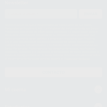
Newsletter
ENVIAR
Le informamos de que el Responsable del tratamiento de sus Datos
Personales es Proclinic S.A.U.. La Finalidad del tratamiento de sus Datos
Personales es el envío de información comercial. La legitimación para el
envío de la información comercial es su consentimiento prestado. Sus
datos únicamente serán cedidos a empresas vinculadas con Proclinic
S.A.U. que comercialicen productos similares del sector odontológico,
siempre bajo su consentimiento y no habrás cesión internacional de sus
Datos Personales. Podrá ejercitar los derechos de acceso, rectificación,
supresión, limitación y/o oposición al tratamiento de datos, entre otros, a
través de lopd@proclinic.es. Si desea conocer información adicional sobre
el tratamiento de datos personales, acceda a:
Protección de datos
CONTACTO
Mi cuenta
Estudiantes