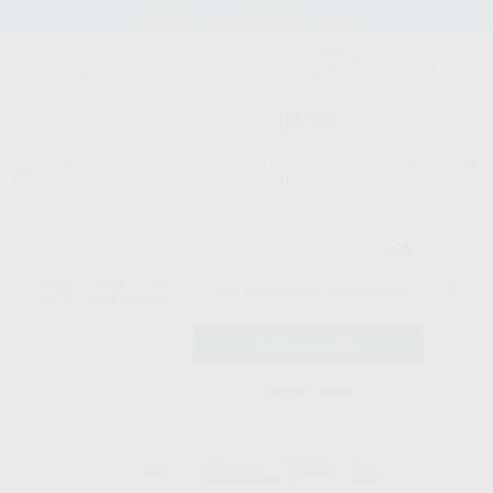
Stock de más de 15.000 productos
¡Hola!
Inicia sesión para ver los precios
del carrito con tus condiciones y
Proclinic
descuentos aplicados.
¿Todavía no tienes nuestra App?
¡Descárgala para ser siempre el primero en conocer nuestras
promociones y descuentos! Disponible en Google Play o App Store.
Google Play
Inicio
/
Clínica
/
Cementos
/
Cementos definitivos-ionómeros de vidrio
/
¿Has olvidado tu contraseña?
KETAC-CEM RADIOPACO REPOSICIÓN POLVO
Registrarme