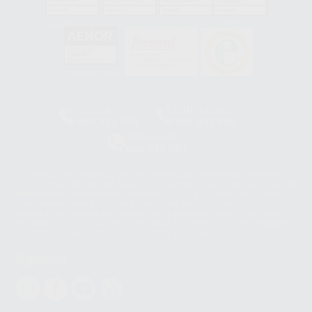
GA-2008/0342
SST-0118/2023
ER-0120/1997
GS-0001/2017
HCO-0060/2023
Clínica
Laboratorio
900 393 939
900 800 880
Whatsapp
665 533 087
Los servicios de WhatsApp Business son proporcionados por WhatsApp
Ireland Limited (WhatsApp Ireland). La información que controla WhatsApp
Ireland puede ser transferida a WhatsApp LLC y a Facebook Inc.. Dicha
Transferencia Internacional de Datos ofrece garantías adecuadas al
basarse en la Cláusula Contractual Tipo para la transferencia de datos
personales a terceros países. Puede ampliar la información en el siguiente
enlace:
WhatsApp Business Data Transfer Addendum
.
Síguenos