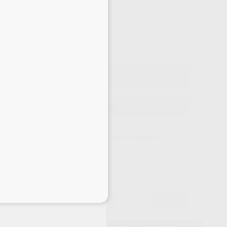
-5%
¡Mejor oferta!
59
,85
€
00 €
o con IVA incluido 72,42 €
ELEGIR CANTIDAD
15 días para cambiar de opinión salvo anestesias
eciales
59,85 €
-5%
-
+