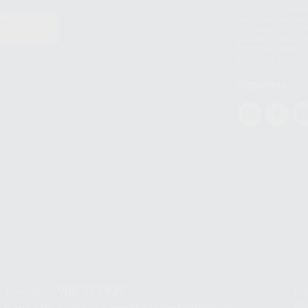
Los servicios de W
(WhatsApp Ireland)
EN
WhatsApp LLC y a F
E
garantías adecuadas
datos personales a 
WhatsApp Busines
Síguenos
Teléfono:
900 393 939
Co
pr