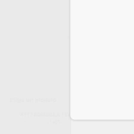
Envíos gratuitos desde 110€
Elige un modelo
K117 BOMBILLA 12V 75W
Inicia 
11405
K117
Ref. Proclinic
Ref. fabricante