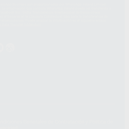
hatsApp Business son proporcionados por WhatsApp Ireland Limited
. La información que controla WhatsApp Ireland puede ser transferida a
acebook Inc.. Dicha Transferencia Internacional de Datos ofrece
 al basarse en la Cláusula Contractual Tipo para la transferencia de
terceros países. Puede ampliar la información en el siguiente enlace:
s Data Transfer Addendum
.
ndiciones Generales de Contratación
y
Política de
ivacidad