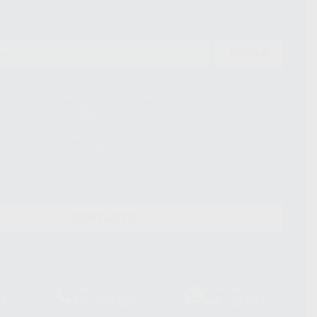
ENVIAR
ue el Responsable del tratamiento de sus Datos Personales es Proclinic
d del tratamiento de sus Datos Personales es el envío de información
imación para el envío de la información comercial es su consentimiento
s únicamente serán cedidos a empresas vinculadas con Proclinic S.A.U.
roductos similares del sector odontológico, siempre bajo su
 habrás cesión internacional de sus Datos Personales. Podrá ejercitar los
 rectificación, supresión, limitación y/o oposición al tratamiento de datos,
és de lopd@proclinic.es. Si desea conocer información adicional sobre el
os personales, acceda a:
Protección de datos
CONTACTO
Laboratorio
Whatsapp
39
900 800 880
665 533 087