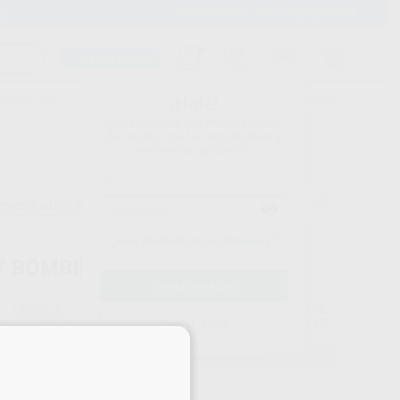
900 393 939
Envíos gratuitos desde 110€
Llama GRATIS a Clínica
Carrito mágico
UDIANTES
FOLLETOS
FORMACIONES
¡Hola!
Inicia sesión para ver los precios
del carrito con tus condiciones y
descuentos aplicados.
escuentos adicionales
¿Has olvidado tu contraseña?
7 BOMBILLA 12V 75W
DEGRÈ K
Ref. Proclinic
11405
do
1 unidad
Ref. fabricante
K117
Registrarme
×
59,85 €
Comprando
1 unidad
te ahorras el
5%
Precio web