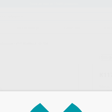
Stock de más de 15.000 productos
ORTODONCIA
CAD/CAM
EST
polimerizar
/
K117 BOMBILLA 12V 75W
Sin d
K11
Marca
Conteni
Oferta