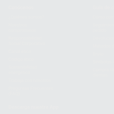
Conócenos
Guía de 
¿Quiénes somos?
Cómo com
Nuestros
Seguimien
compromisos
pedido
Responsabilidad
Devolucio
Social Corporativa
Métodos d
Canal ético
Envío
Código ético
Símbolos 
Sostenibilidad
Compra rá
energética
dientes
Trabaja con nosotros
Preguntas Frecuentes
(FAQ)
Descarga nuestra App