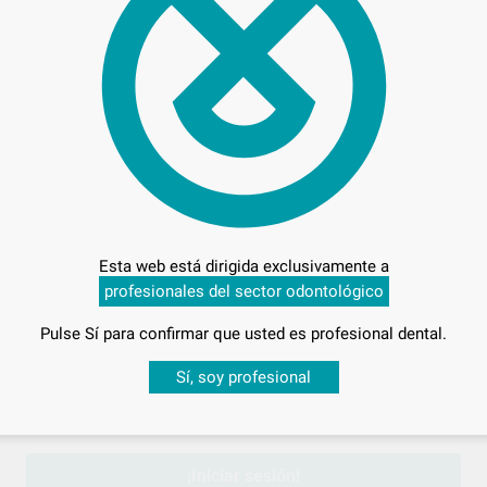
63,
Preci
Esta web está dirigida exclusivamente a
profesionales del sector odontológico
Entrega en 24h
Pulse Sí para confirmar que usted es profesional dental.
Desbloquea todas tus ventajas
Sí, soy profesional
sesión
para disfrutar de todos tus
descuentos y condiciones esp
¡Iniciar sesión!