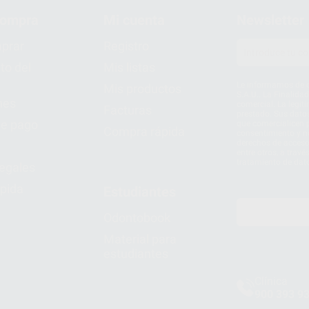
compra
Mi cuenta
Newsletter
prar
Registro
to del
Mis listas
Le informamos de q
Mis productos
S.A.U.. La Finalida
nes
comercial. La legit
Facturas
prestado. Sus dato
e pago
que comercialicen p
Compra rápida
consentimiento y no
derechos de acceso,
entre otros, a trav
tratamiento de dat
legales
pida
Estudiantes
Odontobook
Material para
estudiantes
Clínica
900 393 9