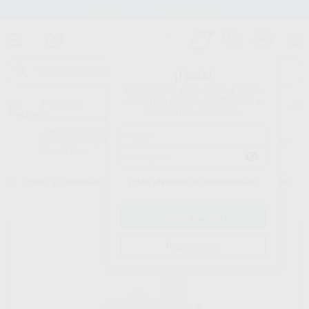
Stock de más de 15.000 productos
¡Hola!
Inicia sesión para ver los precios
del carrito con tus condiciones y
Proclinic
descuentos aplicados.
¿Todavía no tienes nuestra App?
¡Descárgala para ser siempre el primero en conocer nuestras
promociones y descuentos! Disponible en Google Play o App Store.
Google Play
¿Has olvidado tu contraseña?
Inicio
/
Equipamiento
/
Varios
/
Recambio sat
/
JUNTAS PARA PIEZON
Registrarme