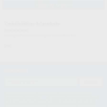
AÑADIR AL CARRITO
Características del producto
Proclinic informa:
Juntas para Piezon. Accesorio para Piezon Master 400.
EMS
Newsletter
ENVIAR
Le informamos de que el Responsable del tratamiento de sus Datos
Personales es Proclinic S.A.U.. La Finalidad del tratamiento de sus Datos
Personales es el envío de información comercial. La legitimación para el
envío de la información comercial es su consentimiento prestado. Sus
datos únicamente serán cedidos a empresas vinculadas con Proclinic