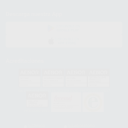
Descarga nuestra App
DISPONIBLE EN
GOOGLE PLAY
DISPONIBLE EN
APP STORE
Acreditaciones
GA-2008/0342
SST-0118/2023
ER-0120/1997
GS-0001/2017
HCO-0060/2023
Clínica
Laboratorio