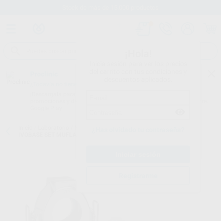
Stock de más de 15.000 productos
¡Hola!
Inicia sesión para ver los precios
del carrito con tus condiciones y
Proclinic
descuentos aplicados.
¿Todavía no tienes nuestra App?
¡Descárgala para ser siempre el primero en conocer nuestras
promociones y descuentos! Disponible en Google Play o App Store.
Google Play
Inicio
/
Laboratorio
/
Maquinaria
/
Inyector de resina. accesorios
/
¿Has olvidado tu contraseña?
IVOBASE SET MUFLA
Registrarme