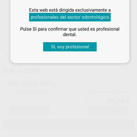
Inicia sesión
para disfrutar de todos
Esta web está dirigida exclusivamente a
tus
descuentos y condiciones
profesionales del sector odontológico
especiales
Pulse Sí para confirmar que usted es profesional
ELEGIR CANTIDAD
¡Iniciar sesión!
dental.
Sí, soy profesional
15 días para cambiar de opinión salvo
anestesias
Elige un modelo
IVOBASE SET MUFLA
H00604
639959
Ref. Proclinic
Ref. fabricante
454,78 €
478,72 €
-
+
AÑADIR AL CARRITO