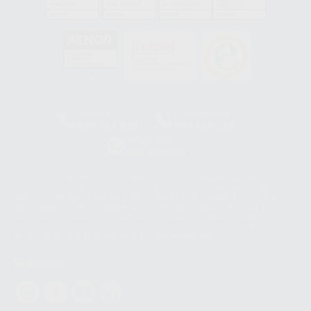
GA-2008/0342
SST-0118/2023
ER-0120/1997
GS-0001/2017
HCO-0060/2023
Clínica
Laboratorio
900 393 939
900 800 880
Whatsapp
665 533 087
Los servicios de WhatsApp Business son proporcionados por WhatsApp
Ireland Limited (WhatsApp Ireland). La información que controla WhatsApp
Ireland puede ser transferida a WhatsApp LLC y a Facebook Inc.. Dicha
Transferencia Internacional de Datos ofrece garantías adecuadas al
basarse en la Cláusula Contractual Tipo para la transferencia de datos
personales a terceros países. Puede ampliar la información en el siguiente
enlace:
WhatsApp Business Data Transfer Addendum
.
Síguenos