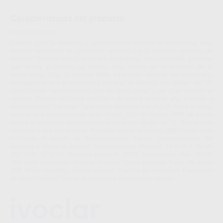
Características del producto
Proclinic informa:
Sistema para la inyeccion y polimerizacion totalmente automatico para
eliminar totalmente la contraccion quimica por la inyeccion continuo de
material. Ivobase nos proporciona dentaduras con extremada precisión
que ahorra al tecnico un tiempo muy valioso en el acabado de la
restauracion. Con la funcion MRM (reduccion residual de monomero)
conseguimos que el monomero residual se reduzca por debajo del 1%
consiguiendo restauraciones con un brillo basal y un gran confort al
usuario. Pueden utilizarse dos tipos de resina Ivobase alto impacto e
Ivobase Hybrid. Ventajas: Calefacción directa a la mufla, sin baño de agua,
permite una polimerización más limpia. Con la función RMR se puede
reducir el contenido de monómero residual por debajo del 1%. No necesita
conexión a aire comprimido. Indicador visual de estado OSD nos en cada
momento el estado de funcionamiento. Fáciles actualizaciones del
software a través de Internet. Datos tecnicos: Medidas: 34 x 40 x 56 cm
200-240V, 50/60Hz Potencia nominal: 450W Temperatura máx. 300ºC
35,6 kilos Suministro: Ivobase inyector. Cable eléctrico. Cable de datos
USB. Mufla completa. Guante térmico. Plantilla de enmuflado Dispositivo
de desenmuflado. Tarjeta de Garantía e instrucciones de uso.