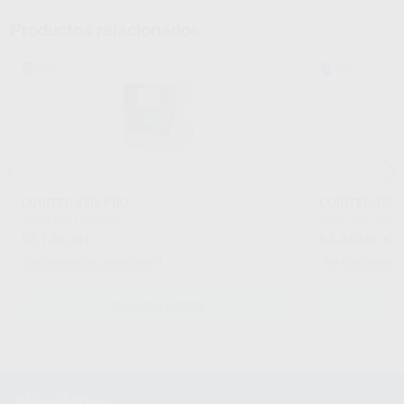
Productos relacionados
CORITEC 350I PRO
CORITEC 350I
IMES
|
Ref. H103605
IMES
|
Ref. H103
53.138
63.450
,30
€
,00
€
Sin descuentos adicionales
Sin descuentos 
SOLICITAR OFERTA
Newsletter