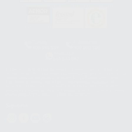
GA-2008/0342
SST-0118/2023
ER-0120/1997
GS-0001/2017
HCO-0060/2023
Clínica
Laboratorio
900 393 939
900 800 880
Whatsapp
665 533 087
Los servicios de WhatsApp Business son proporcionados por WhatsApp
Ireland Limited (WhatsApp Ireland). La información que controla WhatsApp
Ireland puede ser transferida a WhatsApp LLC y a Facebook Inc.. Dicha
Transferencia Internacional de Datos ofrece garantías adecuadas al
basarse en la Cláusula Contractual Tipo para la transferencia de datos
personales a terceros países. Puede ampliar la información en el siguiente
enlace:
WhatsApp Business Data Transfer Addendum
.
Síguenos