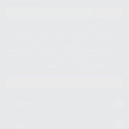
ENVIAR
Le informamos de que el Responsable del tratamiento de sus Datos
Personales es Proclinic S.A.U.. La Finalidad del tratamiento de sus Datos
Personales es el envío de información comercial. La legitimación para el
envío de la información comercial es su consentimiento prestado. Sus
datos únicamente serán cedidos a empresas vinculadas con Proclinic
S.A.U. que comercialicen productos similares del sector odontológico,
siempre bajo su consentimiento y no habrás cesión internacional de sus
Datos Personales. Podrá ejercitar los derechos de acceso, rectificación,
supresión, limitación y/o oposición al tratamiento de datos, entre otros, a
través de lopd@proclinic.es. Si desea conocer información adicional sobre
el tratamiento de datos personales, acceda a:
Protección de datos
CONTACTO
Mi cuenta
Estudiantes