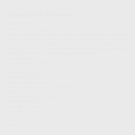
Características del producto
Proclinic informa:
El iVAC eco + es la solución universal para todas las máquinas de mesa
fabricadas por imes-icore. Aspectos técnicos destacados: Muy potente, con
un caudal de hasta 260 m³ / h, potencia ajustable, motor sin escobillas
para una larga vida útil; Filtro de gran volumen con bolsas de filtro de 25
litros y un filtro HEPA de línea descendente, funciona silenciosamente,
adecuado para todas las mesas de máquinas imes-icore
Datos técnicos
-Flujo volumétrico 260m³ / hr
-Salida 1200 W
-Sistema de filtrado
-Filtro HEPA, cajón de polvo
-Volumen de filtro 25 litros
-Ancho x profundidad x altura 440 x 460 x 750 mm
-Voltaje de suministro 115V / 230 V
-Adecuado para CORiTEC one
Serie CORiTEC 150i
Serie CORiTEC 250i
Serie CORiTEC 350i
IMES