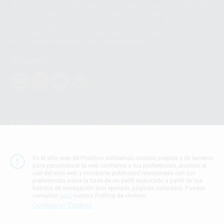
Ireland Limited (WhatsApp Ireland). La información que controla WhatsApp
Ireland puede ser transferida a WhatsApp LLC y a Facebook Inc.. Dicha
Transferencia Internacional de Datos ofrece garantías adecuadas al
basarse en la Cláusula Contractual Tipo para la transferencia de datos
personales a terceros países. Puede ampliar la información en el siguiente
enlace:
WhatsApp Business Data Transfer Addendum
.
Síguenos
PROCLINIC S.A.U.
Copyright (c) 2026
Aviso legal
Teléfono:
900 393 939
En el sitio web de Proclinic utilizamos cookies propias y de terceros
E-mail de contacto:
proclinic@proclinic.es
para personalizar la web conforme a tus preferencias, analizar el
uso del sitio web y mostrarte publicidad relacionada con tus
preferencias sobre la base de un perfil elaborado a partir de tus
Condiciones Generales de Contratación
y
Política
hábitos de navegación (por ejemplo, páginas visitadas). Puedes
de privacidad
consultar
aquí
nuestra Política de cookies.
Información Corporativa
Configurar Cookies
Política de Cookies