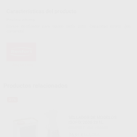
Características del producto
Proclinic informa:
Envase dosificador para líquido Isofix 2000. Capacidad 600ml. (sin
contenido)
Productos relacionados
31%
SELLADOR DE MODELOS
ISOFIX 2000 2X1L.
RENFERT
|
Ref. H00505
76
,91
€
111,78 €