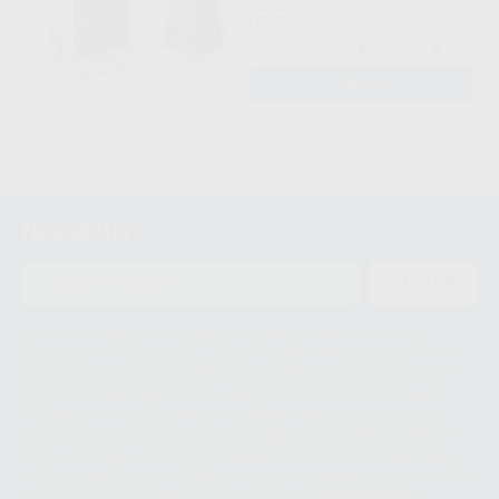
Oferta
-
+
AÑADIR
Newsletter
ENVIAR
Le informamos de que el Responsable del tratamiento de sus Datos
Personales es Proclinic S.A.U.. La Finalidad del tratamiento de sus Datos
Personales es el envío de información comercial. La legitimación para el
envío de la información comercial es su consentimiento prestado. Sus
datos únicamente serán cedidos a empresas vinculadas con Proclinic
S.A.U. que comercialicen productos similares del sector odontológico,
siempre bajo su consentimiento y no habrás cesión internacional de sus
Datos Personales. Podrá ejercitar los derechos de acceso, rectificación,
supresión, limitación y/o oposición al tratamiento de datos, entre otros, a
través de lopd@proclinic.es. Si desea conocer información adicional sobre
el tratamiento de datos personales, acceda a:
Protección de datos