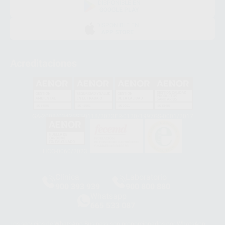
DISPONIBLE EN
GOOGLE PLAY
DISPONIBLE EN
APP STORE
Acreditaciones
GA-2008/0342
SST-0118/2023
ER-0120/1997
GS-0001/2017
HCO-0060/2023
Clínica
Laboratorio
900 393 939
900 800 880
Whatsapp
665 533 087
Los servicios de WhatsApp Business son proporcionados por WhatsApp