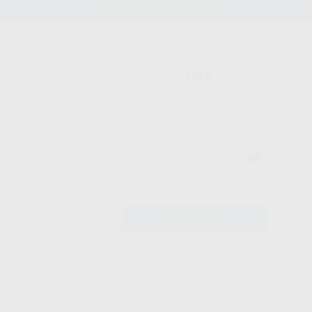
Stock de más de 15.000 productos
¡Hola!
Inicia sesión para ver los precios
del carrito con tus condiciones y
Proclinic
descuentos aplicados.
¿Todavía no tienes nuestra App?
¡Descárgala para ser siempre el primero en conocer nuestras
promociones y descuentos! Disponible en Google Play o App Store.
Google Play
Inicio
/
Laboratorio
/
Elaboracion modelos
/
Barnices aislantes
¿Has olvidado tu contraseña?
abrillantadores y endurecedores
/
ISOFIX 2000 VAPORIZADOR
Registrarme