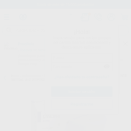
Stock de más de 15.000 productos
¡Hola!
Inicia sesión para ver los precios
del carrito con tus condiciones y
Proclinic
descuentos aplicados.
¿Todavía no tienes nuestra App?
¡Descárgala para ser siempre el primero en conocer nuestras
promociones y descuentos! Disponible en Google Play o App Store.
Google Play
Inicio
/
Laboratorio
/
Ceramicas
/
Ips-inline
/
IPS-INLINE TRANSPARENTE
¿Has olvidado tu contraseña?
INCISAL A-D REPOSICION 100G.
Registrarme