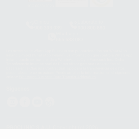
HCO-0060/2023
Clínica
Laboratorio
900 393 939
900 800 880
Whatsapp
665 533 087
Los servicios de WhatsApp Business son proporcionados por WhatsApp
Ireland Limited (WhatsApp Ireland). La información que controla WhatsApp
Ireland puede ser transferida a WhatsApp LLC y a Facebook Inc.. Dicha
Transferencia Internacional de Datos ofrece garantías adecuadas al
basarse en la Cláusula Contractual Tipo para la transferencia de datos
personales a terceros países. Puede ampliar la información en el siguiente
enlace:
WhatsApp Business Data Transfer Addendum
.
Síguenos
PROCLINIC S.A.U.
Copyright (c) 2026
Aviso legal