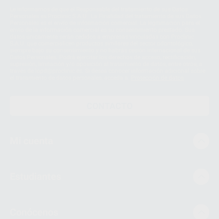
Le informamos de que el Responsable del tratamiento de sus Datos
Personales es Proclinic S.A.U.. La Finalidad del tratamiento de sus Datos
Personales es el envío de información comercial. La legitimación para el
envío de la información comercial es su consentimiento prestado. Sus
datos únicamente serán cedidos a empresas vinculadas con Proclinic
S.A.U. que comercialicen productos similares del sector odontológico,
siempre bajo su consentimiento y no habrás cesión internacional de sus
Datos Personales. Podrá ejercitar los derechos de acceso, rectificación,
supresión, limitación y/o oposición al tratamiento de datos, entre otros, a
través de lopd@proclinic.es. Si desea conocer información adicional sobre
el tratamiento de datos personales, acceda a:
Protección de datos
CONTACTO
Mi cuenta
Estudiantes
Conócenos