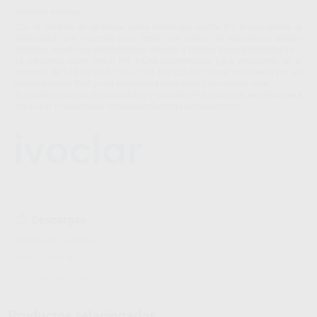
Proclinic informa:
Con el sistema de cerámica sobre metal con leucita IPS InLine, tendrá la
flexibilidad que necesita para todas las tareas de laboratorio diarias
actuales: desde una estratificación sencilla a carillas altamente estéticas.
La cerámica sobre metal IPS InLine convencional para aleaciones en el
intervalo de CTE de 13,8-15,0 x 10-6 K-1 (25-500 °C) se caracteriza por un
procesamiento fácil y una estabilidad cromática y de cocción ideal.
El surtido universal de maquillajes y esmaltes IPS Ivocolor® se utiliza para
maquillar y caracterizar individualmente las restauraciones.
Descargas
Información adicional
Instrucciones de uso
Hojas de seguridad
Productos relacionados