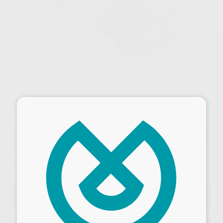
×
Sin descuentos adicionales
IPS-INLINE TRANSPARENTE INCISAL A-D REPOSICION
100G.
Marca
IVOCLAR
Contenido
100 gr.
Oferta
120,73 €
Comprando
1 unidad
te ahorras el
2%
Precio web