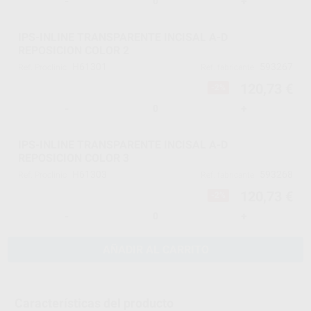
-
+
IPS-INLINE TRANSPARENTE INCISAL A-D
REPOSICION COLOR 2
H61301
593267
Ref. Proclinic
Ref. fabricante
120,73 €
-2%
-
+
IPS-INLINE TRANSPARENTE INCISAL A-D
REPOSICION COLOR 3
H61303
593268
Ref. Proclinic
Ref. fabricante
120,73 €
-2%
-
+
AÑADIR AL CARRITO
Características del producto