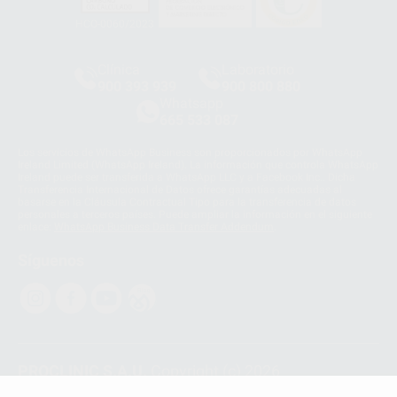
HCO-0060/2023
Clínica
Laboratorio
900 393 939
900 800 880
Whatsapp
665 533 087
Los servicios de WhatsApp Business son proporcionados por WhatsApp
Ireland Limited (WhatsApp Ireland). La información que controla WhatsApp
Ireland puede ser transferida a WhatsApp LLC y a Facebook Inc.. Dicha
Transferencia Internacional de Datos ofrece garantías adecuadas al
basarse en la Cláusula Contractual Tipo para la transferencia de datos
personales a terceros países. Puede ampliar la información en el siguiente
enlace:
WhatsApp Business Data Transfer Addendum
.
Síguenos
PROCLINIC S.A.U.
Copyright (c) 2026
Aviso legal