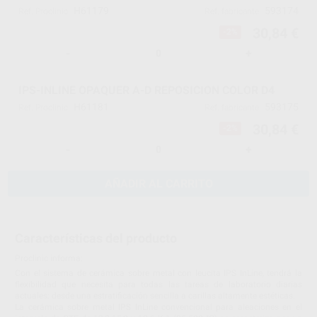
H61179
593174
Ref. Proclinic
Ref. fabricante
30,84 €
-2%
-
+
IPS-INLINE OPAQUER A-D REPOSICION COLOR D4
H61181
593175
Ref. Proclinic
Ref. fabricante
30,84 €
-2%
-
+
AÑADIR AL CARRITO
Características del producto
Proclinic informa:
Con el sistema de cerámica sobre metal con leucita IPS InLine, tendrá la
flexibilidad que necesita para todas las tareas de laboratorio diarias
actuales: desde una estratificación sencilla a carillas altamente estéticas.
La cerámica sobre metal IPS InLine convencional para aleaciones en el