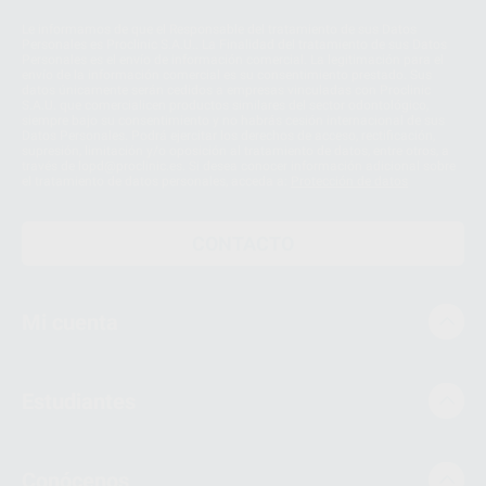
Le informamos de que el Responsable del tratamiento de sus Datos
Personales es Proclinic S.A.U.. La Finalidad del tratamiento de sus Datos
Personales es el envío de información comercial. La legitimación para el
envío de la información comercial es su consentimiento prestado. Sus
datos únicamente serán cedidos a empresas vinculadas con Proclinic
S.A.U. que comercialicen productos similares del sector odontológico,
siempre bajo su consentimiento y no habrás cesión internacional de sus
Datos Personales. Podrá ejercitar los derechos de acceso, rectificación,
supresión, limitación y/o oposición al tratamiento de datos, entre otros, a
través de lopd@proclinic.es. Si desea conocer información adicional sobre
el tratamiento de datos personales, acceda a:
Protección de datos
CONTACTO
Mi cuenta
Estudiantes
Conócenos