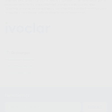
intervalo de CTE de 13,8-15,0 x 10-6 K-1 (25-500 °C) se caracteriza por un
procesamiento fácil y una estabilidad cromática y de cocción ideal.
El surtido universal de maquillajes y esmaltes IPS Ivocolor® se utiliza para
maquillar y caracterizar individualmente las restauraciones.
Descargas
Información adicional
Instrucciones de uso
Hojas de seguridad
Newsletter
ENVIAR