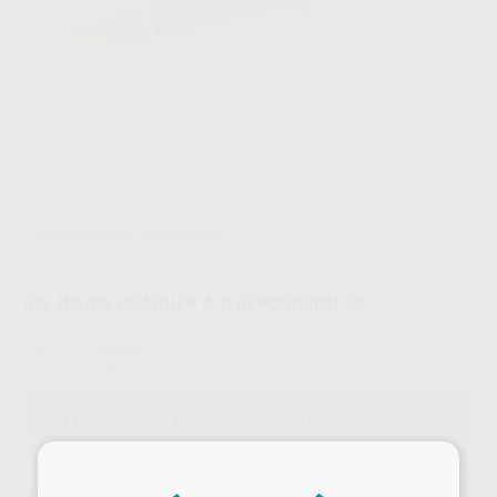
Sin descuentos adicionales
IPS-INLINE OPAQUER A-D REPOSICION 3G.
Marca
IVOCLAR
Contenido
3 gr.
Oferta
30,84 €
Comprando
1 unidad
te ahorras el
2%
×
Precio web
¡Mejor oferta!