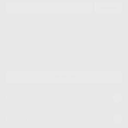
ENVIAR
Le informamos de que el Responsable del tratamiento de sus Datos
Personales es Proclinic S.A.U.. La Finalidad del tratamiento de sus Datos
Personales es el envío de información comercial. La legitimación para el
envío de la información comercial es su consentimiento prestado. Sus
datos únicamente serán cedidos a empresas vinculadas con Proclinic
S.A.U. que comercialicen productos similares del sector odontológico,
siempre bajo su consentimiento y no habrás cesión internacional de sus
Datos Personales. Podrá ejercitar los derechos de acceso, rectificación,
supresión, limitación y/o oposición al tratamiento de datos, entre otros, a
través de lopd@proclinic.es. Si desea conocer información adicional sobre
el tratamiento de datos personales, acceda a:
Protección de datos
CONTACTO
Mi cuenta
Estudiantes