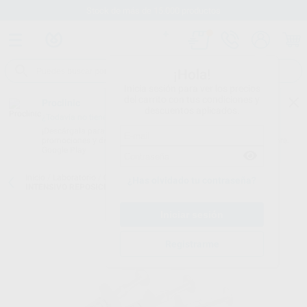
Stock de más de 15.000 productos
¡Hola!
Inicia sesión para ver los precios
del carrito con tus condiciones y
Proclinic
descuentos aplicados.
¿Todavía no tienes nuestra App?
¡Descárgala para ser siempre el primero en conocer nuestras
promociones y descuentos! Disponible en Google Play o App Store.
Google Play
Inicio
/
Laboratorio
/
Ceramicas
/
Ips-inline
/
IPS-INLINE OPAQUER
¿Has olvidado tu contraseña?
INTENSIVO REPOSICION 3GR.
Registrarme