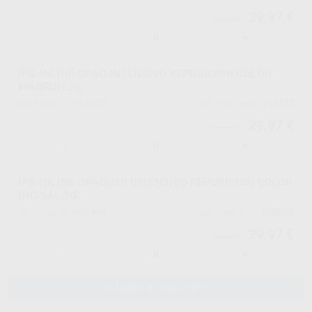
29,97 €
31,55 €
-
+
IPS-INLINE OPAQ INTENSIVO REPOSICION COLOR
MARRON 3G.
H61497
593327
Ref. Proclinic
Ref. fabricante
29,97 €
31,55 €
-
+
IPS-INLINE OPAQUER INTENSIVO REPOSICION COLOR
INCISAL 3G.
H61499
593328
Ref. Proclinic
Ref. fabricante
29,97 €
31,55 €
-
+
AÑADIR AL CARRITO