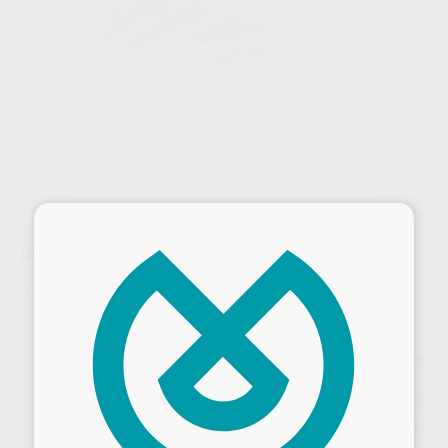
×
IPS-INLINE OPAQUER INTENSIVO REPOSICION 3GR.
Marca
IVOCLAR
Contenido
3 gr.
Precio web
29
,97
€
31,55 €
Precio con IVA incluido 36,26 €