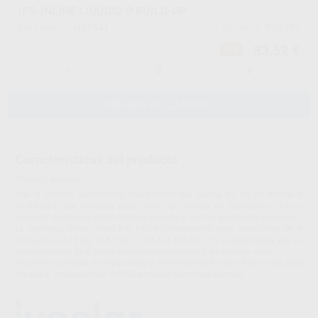
IPS-INLINE LIQUIDO P BUILD-UP
H61541
593352
Ref. Proclinic
Ref. fabricante
83,52 €
-2%
-
+
AÑADIR AL CARRITO
Características del producto
Proclinic informa:
Con el sistema de cerámica sobre metal con leucita IPS InLine, tendrá la
flexibilidad que necesita para todas las tareas de laboratorio diarias
actuales: desde una estratificación sencilla a carillas altamente estéticas.
La cerámica sobre metal IPS InLine convencional para aleaciones en el
intervalo de CTE de 13,8-15,0 x 10-6 K-1 (25-500 °C) se caracteriza por un
procesamiento fácil y una estabilidad cromática y de cocción ideal.
El surtido universal de maquillajes y esmaltes IPS Ivocolor® se utiliza para
maquillar y caracterizar individualmente las restauraciones.