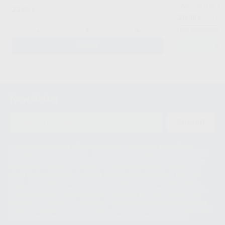
IVOCLAR
|
Ref. G
22
,89
€
20
,00
€
24,10 
-
+
Sin descuentos 
AÑADIR
SE
Newsletter
ENVIAR
Le informamos de que el Responsable del tratamiento de sus Datos
Personales es Proclinic S.A.U.. La Finalidad del tratamiento de sus Datos
Personales es el envío de información comercial. La legitimación para el
envío de la información comercial es su consentimiento prestado. Sus
datos únicamente serán cedidos a empresas vinculadas con Proclinic
S.A.U. que comercialicen productos similares del sector odontológico,
siempre bajo su consentimiento y no habrás cesión internacional de sus
Datos Personales. Podrá ejercitar los derechos de acceso, rectificación,
supresión, limitación y/o oposición al tratamiento de datos, entre otros, a
través de lopd@proclinic.es. Si desea conocer información adicional sobre
el tratamiento de datos personales, acceda a:
Protección de datos