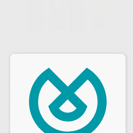
×
Sin descuentos adicionales
IPS-INLINE LÍQUIDO DE MODELAR BUILD-UP 250 ML.
Marca
IVOCLAR
Contenido
250 ml.
Oferta
83,52 €
Comprando
1 unidad
te ahorras el
2%
Precio web
¡Mejor oferta!