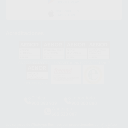
GOOGLE PLAY
DISPONIBLE EN
APP STORE
Acreditaciones
GA-2008/0342
SST-0118/2023
ER-0120/1997
GS-0001/2017
HCO-0060/2023
Clínica
Laboratorio
900 393 939
900 800 880
Whatsapp
665 533 087
Los servicios de WhatsApp Business son proporcionados por WhatsApp