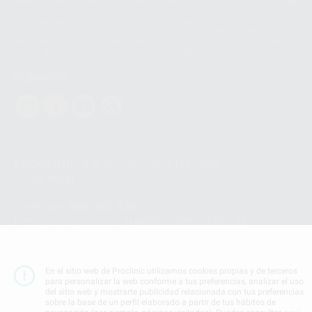
Ireland Limited (WhatsApp Ireland). La información que controla WhatsApp
Ireland puede ser transferida a WhatsApp LLC y a Facebook Inc.. Dicha
Transferencia Internacional de Datos ofrece garantías adecuadas al
basarse en la Cláusula Contractual Tipo para la transferencia de datos
personales a terceros países. Puede ampliar la información en el siguiente
enlace:
WhatsApp Business Data Transfer Addendum
.
Síguenos
PROCLINIC S.A.U.
Copyright (c) 2026
Aviso legal
Teléfono:
900 393 939
E-mail de contacto:
proclinic@proclinic.es
Condiciones Generales de Contratación
y
Política
de privacidad
En el sitio web de Proclinic utilizamos cookies propias y de terceros
Información Corporativa
para personalizar la web conforme a tus preferencias, analizar el uso
Política de Cookies
del sitio web y mostrarte publicidad relacionada con tus preferencias
sobre la base de un perfil elaborado a partir de tus hábitos de