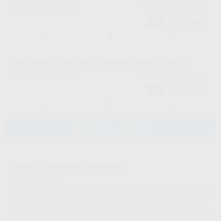
H61283
593258
Ref. Proclinic
Ref. fabricante
119,75 €
-3%
-
+
IPS-INLINE DENTINA A-D REPOSICION COLOR D4
H61285
593259
Ref. Proclinic
Ref. fabricante
119,75 €
-3%
-
+
AÑADIR AL CARRITO
Características del producto
Proclinic informa:
Con el sistema de cerámica sobre metal con leucita IPS InLine, tendrá la
flexibilidad que necesita para todas las tareas de laboratorio diarias
actuales: desde una estratificación sencilla a carillas altamente estéticas.
La cerámica sobre metal IPS InLine convencional para aleaciones en el