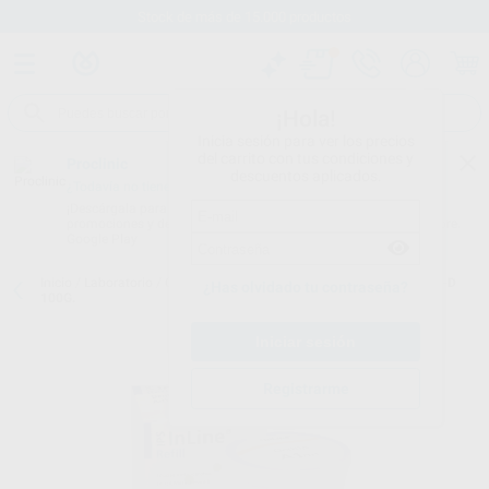
Stock de más de 15.000 productos
¡Hola!
Inicia sesión para ver los precios
del carrito con tus condiciones y
Proclinic
descuentos aplicados.
¿Todavía no tienes nuestra App?
¡Descárgala para ser siempre el primero en conocer nuestras
promociones y descuentos! Disponible en Google Play o App Store.
Google Play
Inicio
/
Laboratorio
/
Ceramicas
/
Ips-inline
/
IPS-INLINE DENTINA A-D
¿Has olvidado tu contraseña?
100G.
Registrarme