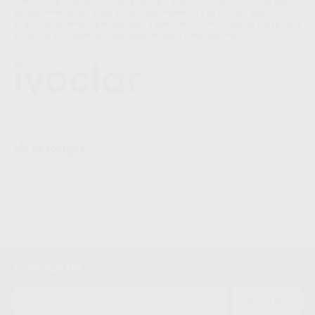
intervalo de CTE de 13,8-15,0 x 10-6 K-1 (25-500 °C) se caracteriza por un
procesamiento fácil y una estabilidad cromática y de cocción ideal.
El surtido universal de maquillajes y esmaltes IPS Ivocolor® se utiliza para
maquillar y caracterizar individualmente las restauraciones.
Descargas
Hojas de seguridad
Instrucciones de uso
Información adicional
Newsletter
ENVIAR