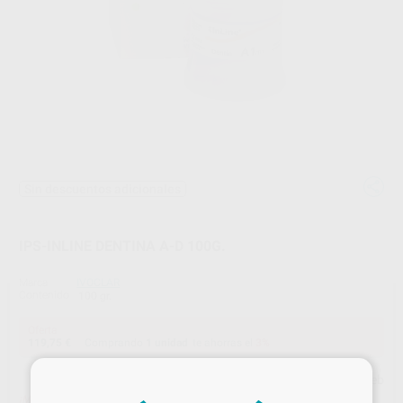
Sin descuentos adicionales
IPS-INLINE DENTINA A-D 100G.
Marca
IVOCLAR
Contenido
100 gr.
Oferta
119,75 €
Comprando
1 unidad
te ahorras el
3%
×
Precio web
¡Mejor oferta!