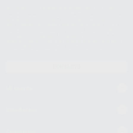
Le informamos de que el Responsable del tratamiento de sus Datos
Personales es Proclinic S.A.U.. La Finalidad del tratamiento de sus Datos
Personales es el envío de información comercial. La legitimación para el
envío de la información comercial es su consentimiento prestado. Sus
datos únicamente serán cedidos a empresas vinculadas con Proclinic
S.A.U. que comercialicen productos similares del sector odontológico,
siempre bajo su consentimiento y no habrás cesión internacional de sus
Datos Personales. Podrá ejercitar los derechos de acceso, rectificación,
supresión, limitación y/o oposición al tratamiento de datos, entre otros, a
través de lopd@proclinic.es. Si desea conocer información adicional sobre
el tratamiento de datos personales, acceda a:
Protección de datos
CONTACTO
Mi cuenta
Estudiantes
Conócenos