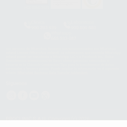
HCO-0060/2023
Clínica
Laboratorio
900 393 939
900 800 880
Whatsapp
665 533 087
Los servicios de WhatsApp Business son proporcionados por WhatsApp
Ireland Limited (WhatsApp Ireland). La información que controla WhatsApp
Ireland puede ser transferida a WhatsApp LLC y a Facebook Inc.. Dicha
Transferencia Internacional de Datos ofrece garantías adecuadas al
basarse en la Cláusula Contractual Tipo para la transferencia de datos
personales a terceros países. Puede ampliar la información en el siguiente
enlace:
WhatsApp Business Data Transfer Addendum
.
Síguenos
PROCLINIC S.A.U.
Copyright (c) 2026
Aviso legal