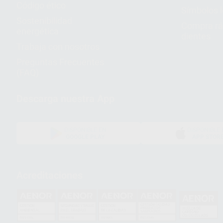
Código ético
Símbolos 
Sostenibilidad
Compra rá
energética
dientes
Trabaja con nosotros
Preguntas Frecuentes
(FAQ)
Descarga nuestra App
DISPONIBLE EN
DISPONIBLE 
GOOGLE PLAY
APP STOR
Acreditaciones