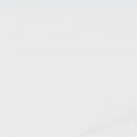
Entrega en 24h
15 días para cambiar de opinión
CLÍNICA
LABORATORIO
EQUIPAMIENTO
Inicio
/
Clínica
/
Restauración
/
Composites anteriores
/
IPS EMPRESS DIRE