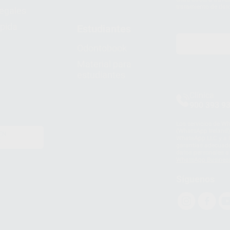
tratamiento de dat
legales
pida
Estudiantes
Odontobook
Material para
estudiantes
Clínica
900 393 9
Los servicios de W
(WhatsApp Ireland)
EN
WhatsApp LLC y a F
E
garantías adecuadas
datos personales a 
WhatsApp Busines
Síguenos