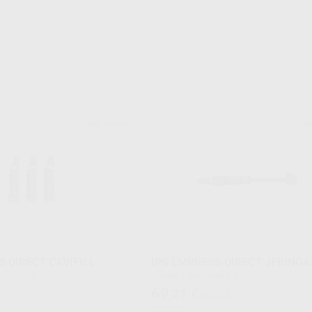
IVOCLAR
Ref. Grupo
Re
S DIRECT CAVIFILL
IPS EMPRESS DIRECT JERINGA
fill de 0,20 g
Envase 1 jeringa de 3 g
69
,21
€
86,35 €