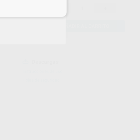
50,30 €
-
+
47,78 €
eciales
AÑADIR AL CARRITO
Descargas
Instrucciones de uso
Hojas de seguridad