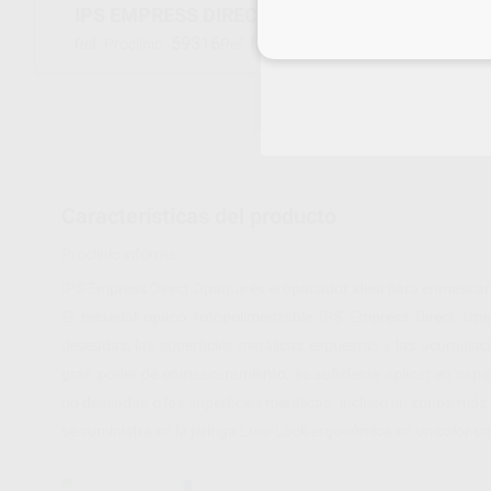
IPS EMPRESS DIRECT OPAQUE
Inicia 
59316
637897AN
Ref. Proclinic
Ref. fabricante
Características del producto
Proclinic informa:
IPS Empress Direct Opaque es el opacador ideal para enmascara
El material opaco fotopolimerizable IPS Empress Direct Op
deseadas, las superficies metálicas expuestas y las acumulacio
gran poder de enmascaramiento, es suficiente aplicar en capa
no deseadas o las superficies metálicas: Incluso en zonas má
se suministra en la jeringa Luer-Lock ergonómica en un color un