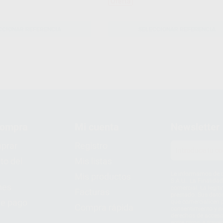
Oferta
CCIONAR REFERENCIA
SELECCIONAR REFERENCIA
compra
Mi cuenta
Newsletter
prar
Registro
to del
Mis listas
Le informamos de q
Mis productos
S.A.U.. La Finalida
nes
comercial. La legit
Facturas
prestado. Sus dato
e pago
que comercialicen p
Compra rápida
consentimiento y no
derechos de acceso,
entre otros, a trav