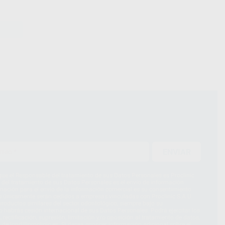
ENVIAR
ue el Responsable del tratamiento de sus Datos Personales es Proclinic
d del tratamiento de sus Datos Personales es el envío de información
imación para el envío de la información comercial es su consentimiento
s únicamente serán cedidos a empresas vinculadas con Proclinic S.A.U.
roductos similares del sector odontológico, siempre bajo su
 habrás cesión internacional de sus Datos Personales. Podrá ejercitar los
 rectificación, supresión, limitación y/o oposición al tratamiento de datos,
és de lopd@proclinic.es. Si desea conocer información adicional sobre el