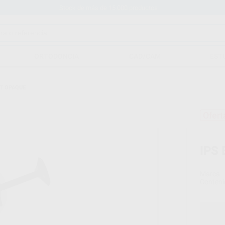
Stock de más de 15.000 productos
ORTODONCIA
CAD/CAM
EST
CT OPAQUE
Ofert
IPS
Marca
Conteni