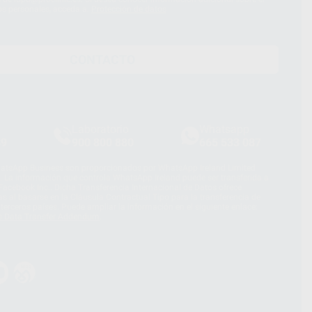
os personales, acceda a:
Protección de datos
CONTACTO
Laboratorio
Whatsapp
39
900 800 880
665 533 087
hatsApp Business son proporcionados por WhatsApp Ireland Limited
. La información que controla WhatsApp Ireland puede ser transferida a
acebook Inc.. Dicha Transferencia Internacional de Datos ofrece
 al basarse en la Cláusula Contractual Tipo para la transferencia de
terceros países. Puede ampliar la información en el siguiente enlace:
s Data Transfer Addendum
.