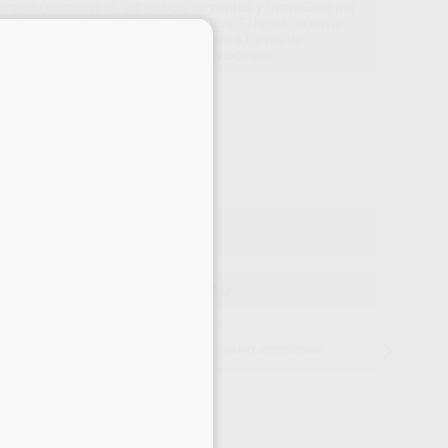
rando composites, adhesivos, cementos y OptraGate por
000 €, GRATIS 1 Bluephase PowerCure. El regalo lo envía
×
directamente Ivoclar solicitándolo a través de
www.ivoclarvivadent.es/enviodirecto
Precio web
47
,78
€
30 €
o con IVA incluido 52,56 €
ELEGIR CANTIDAD
15 días para cambiar de opinión salvo anestesias