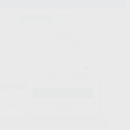
900 393 939
Envíos gratuitos desde 110€
Llama GRATIS a Clínica
Carrito mágico
UDIANTES
FOLLETOS
FORMACIONES
¡Hola!
Inicia sesión para ver los precios
del carrito con tus condiciones y
descuentos aplicados.
a
¿Has olvidado tu contraseña?
 EMPRESS DIRECT OPAQUE
IVOCLAR
Ref. Proclinic
59316
do
1 jeringa de 1, 8 g
Ref. fabricante
Registrarme
637897AN
OFERTA ENVÍO DIRECTO IVOCLAR