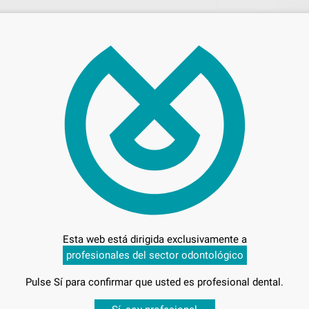
Comp
3.
50,
Preci
Esta web está dirigida exclusivamente a
Entrega en 24h
profesionales del sector odontológico
Pulse Sí para confirmar que usted es profesional dental.