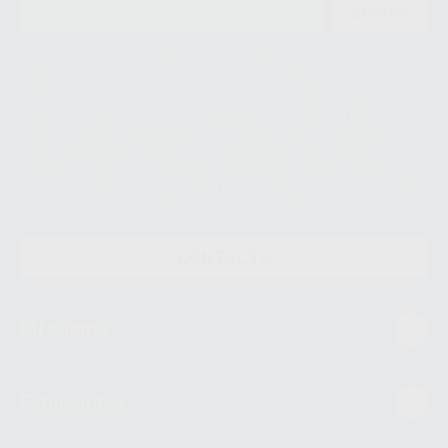
ENVIAR
Le informamos de que el Responsable del tratamiento de sus Datos
Personales es Proclinic S.A.U.. La Finalidad del tratamiento de sus Datos
Personales es el envío de información comercial. La legitimación para el
envío de la información comercial es su consentimiento prestado. Sus
datos únicamente serán cedidos a empresas vinculadas con Proclinic
S.A.U. que comercialicen productos similares del sector odontológico,
siempre bajo su consentimiento y no habrás cesión internacional de sus
Datos Personales. Podrá ejercitar los derechos de acceso, rectificación,
supresión, limitación y/o oposición al tratamiento de datos, entre otros, a
través de lopd@proclinic.es. Si desea conocer información adicional sobre
el tratamiento de datos personales, acceda a:
Protección de datos
CONTACTO
Mi cuenta
Estudiantes