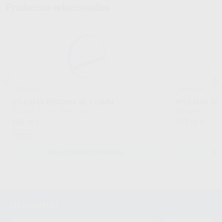
Productos relacionados
¡Novedad!
¡Novedad!
IPS E.MAX ZIRCONIA 98.5 12MM
IPS E.MAX ZI
IVOCLAR DIGITAL
|
Ref. Grupo
IVOCLAR DIGITA
146
177
,30
€
,65
€
Oferta
SELECCIONAR REFERENCIA
SE
Newsletter