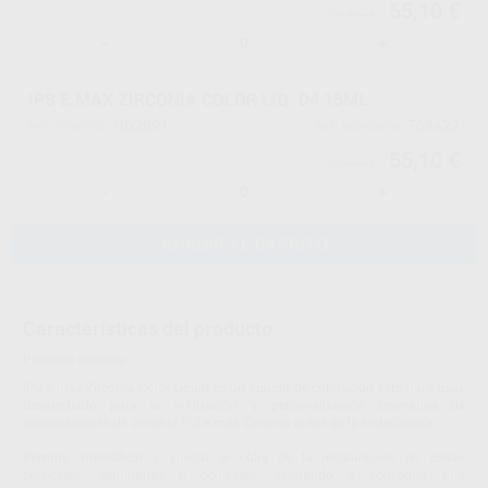
55,10 €
58,00 €
-
+
IPS E.MAX ZIRCONIA COLOR LIQ. D4 15ML
HD2891
764422
Ref. Proclinic
Ref. fabricante
55,10 €
58,00 €
-
+
AÑADIR AL CARRITO
Características del producto
Proclinic informa:
IPS e.max Zirconia Color Liquid es un líquido de coloración listo para usar,
desarrollado para la infiltración y personalización cromática de
restauraciones de zirconia IPS e.max Zirconia antes de la sinterización.
Permite intensificar y ajustar el color de la restauración en zonas
cervicales, dentinarias u oclusales, ayudando a conseguir una