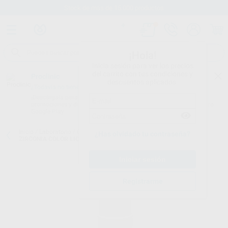
Stock de más de 15.000 productos
¡Hola!
Inicia sesión para ver los precios
del carrito con tus condiciones y
Proclinic
descuentos aplicados.
¿Todavía no tienes nuestra App?
¡Descárgala para ser siempre el primero en conocer nuestras
promociones y descuentos! Disponible en Google Play o App Store.
Google Play
Inicio
/
Laboratorio
/
Cad/cam
/
Colorantes circonio
/
IPS E.MAX
¿Has olvidado tu contraseña?
ZIRCONIA COLOR LIQ. 15ML
Registrarme