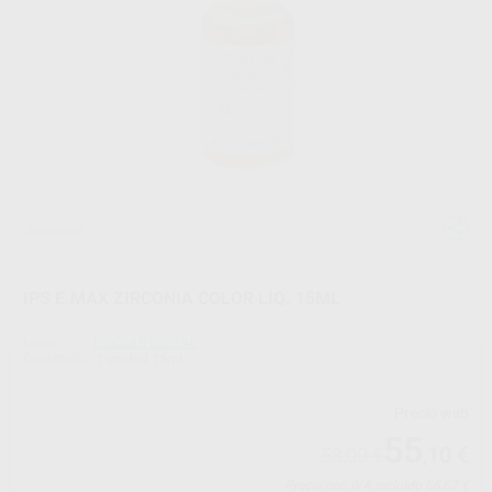
¡Novedad!
IPS E.MAX ZIRCONIA COLOR LIQ. 15ML
Marca
IVOCLAR DIGITAL
Contenido
1 unidad 15ml
Precio web
55
,10
€
58,00 €
Precio con IVA incluido 66,67 €