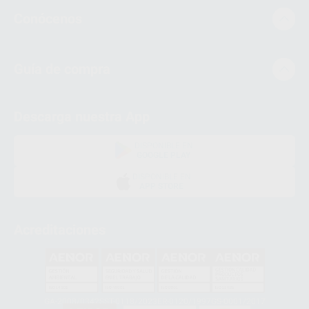
Conócenos
Guía de compra
Descarga nuestra App
DISPONIBLE EN
GOOGLE PLAY
DISPONIBLE EN
APP STORE
Acreditaciones
GA-2008/0342
SST-0118/2023
ER-0120/1997
GS-0001/2017