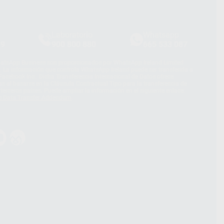
Laboratorio
Whatsapp
39
900 800 880
665 533 087
hatsApp Business son proporcionados por WhatsApp Ireland Limited
. La información que controla WhatsApp Ireland puede ser transferida a
acebook Inc.. Dicha Transferencia Internacional de Datos ofrece
 al basarse en la Cláusula Contractual Tipo para la transferencia de
terceros países. Puede ampliar la información en el siguiente enlace:
s Data Transfer Addendum
.