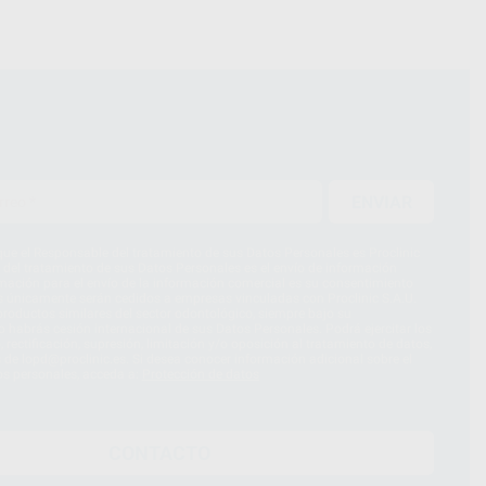
ENVIAR
ue el Responsable del tratamiento de sus Datos Personales es Proclinic
d del tratamiento de sus Datos Personales es el envío de información
imación para el envío de la información comercial es su consentimiento
s únicamente serán cedidos a empresas vinculadas con Proclinic S.A.U.
roductos similares del sector odontológico, siempre bajo su
 habrás cesión internacional de sus Datos Personales. Podrá ejercitar los
 rectificación, supresión, limitación y/o oposición al tratamiento de datos,
és de lopd@proclinic.es. Si desea conocer información adicional sobre el
os personales, acceda a:
Protección de datos
CONTACTO