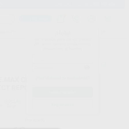
900 393 939
Financia tus compras con
Llama GRATIS a Clínica
Carrito mágico
UDIANTES
FOLLETOS
FORMACIONES
¡Hola!
Inicia sesión para ver los precios
del carrito con tus condiciones y
descuentos aplicados.
¿Has olvidado tu contraseña?
 E.MAX CERAM IMPULSE OPAL
ECT REPOSICION
IVOCLAR
Registrarme
do
20 gr.
Precio web