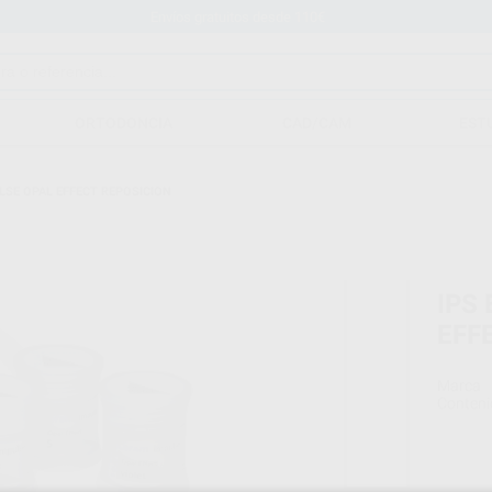
Envíos gratuitos desde 110€
ORTODONCIA
CAD/CAM
EST
LSE OPAL EFFECT REPOSICION
IPS
EFF
Marca
Conteni