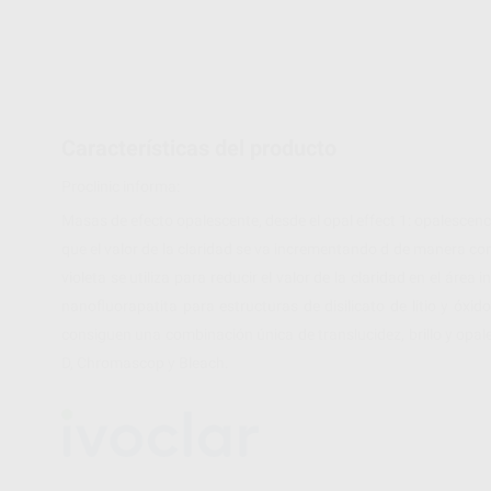
Características del producto
Proclinic informa:
Masas de efecto opalescente, desde el opal effect 1: opalescencia
que el valor de la claridad se va incrementando d de manera conti
violeta se utiliza para reducir el valor de la claridad en el área
nanofluorapatita para estructuras de disilicato de litio y óxi
consiguen una combinación única de translucidez, brillo y opale
D, Chromascop y Bleach.