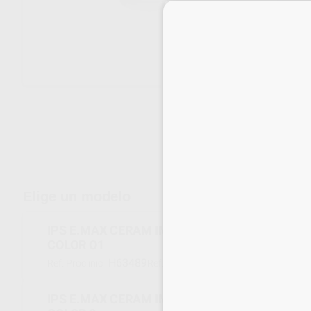
Entrega en 24h
15
Elige un modelo
IPS E.MAX CERAM IMPULSE OPAL EFFECT RE
COLOR O1
H63489
596990
Ref. Proclinic
Ref. fabricante
IPS E.MAX CERAM IMPULSE OPAL EFFECT RE