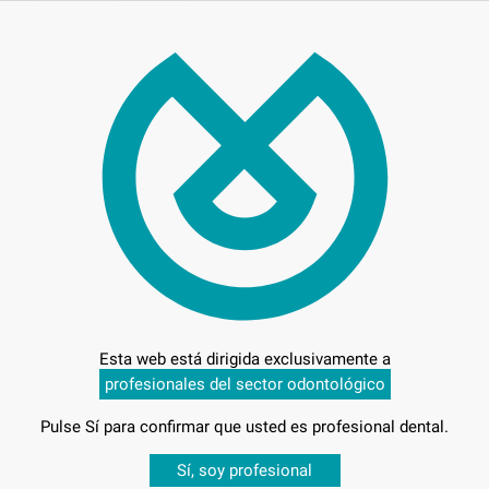
66,
Preci
 días para cambiar de opinión salvo anestesias
Esta web está dirigida exclusivamente a
POSICION
profesionales del sector odontológico
Pulse Sí para confirmar que usted es profesional dental.
Desbloquea todas tus ventajas
POSICION
Sí, soy profesional