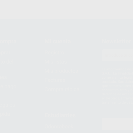
compra
Mi cuenta
Newsletter
prar
Registro
to del
Mis listas
Le informamos de q
Mis productos
S.A.U.. La Finalida
nes
comercial. La legit
Facturas
prestado. Sus dato
e pago
que comercialicen p
Compra rápida
consentimiento y no
derechos de acceso,
entre otros, a trav
tratamiento de dat
legales
pida
Estudiantes
Odontobook