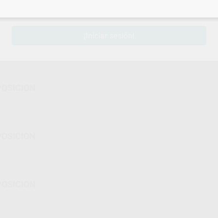
sesión
para disfrutar de todos tus
descuentos y condiciones esp
¡Iniciar sesión!
POSICION
POSICION
POSICION
POSICION