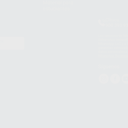
Material para
estudiantes
Clínica
900 393 9
Los servicios de W
(WhatsApp Ireland)
EN
WhatsApp LLC y a F
E
garantías adecuadas
datos personales a 
WhatsApp Busines
Síguenos