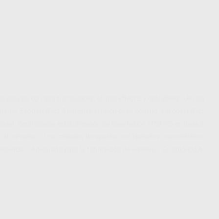
 natural con alta translucidez, al opal effect 2 y opal effect 4 en los
nua. El opal effect 5 muestra el típico color opalino, y el opal effect
 incisal. Cerámica de estratificación de baja fusión (750 ºC) en base a
do de circonio. - Los cristales de apatita con tamaños nanométricos
scencia. - Adecuada para la fabricación de veneers. - En colorido A-