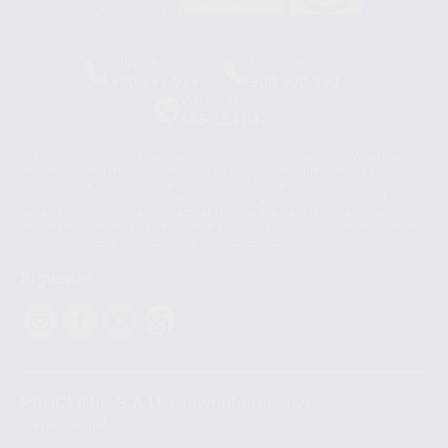
HCO-0060/2023
Clínica
Laboratorio
900 393 939
900 800 880
Whatsapp
665 533 087
Los servicios de WhatsApp Business son proporcionados por WhatsApp
Ireland Limited (WhatsApp Ireland). La información que controla WhatsApp
Ireland puede ser transferida a WhatsApp LLC y a Facebook Inc.. Dicha
Transferencia Internacional de Datos ofrece garantías adecuadas al
basarse en la Cláusula Contractual Tipo para la transferencia de datos
personales a terceros países. Puede ampliar la información en el siguiente
enlace:
WhatsApp Business Data Transfer Addendum
.
Síguenos
PROCLINIC S.A.U.
Copyright (c) 2026
Aviso legal