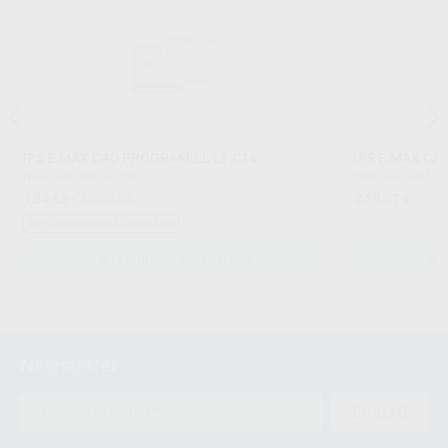
IPS E.MAX CAD PROGRAMILL LT C14
IPS E.MAX CA
IVOCLAR
|
Ref. Grupo
IVOCLAR
|
Ref. G
184
248
,63
€
193,43 €
,87
€
Sin descuentos adicionales
SELECCIONAR REFERENCIA
SE
Newsletter
ENVIAR