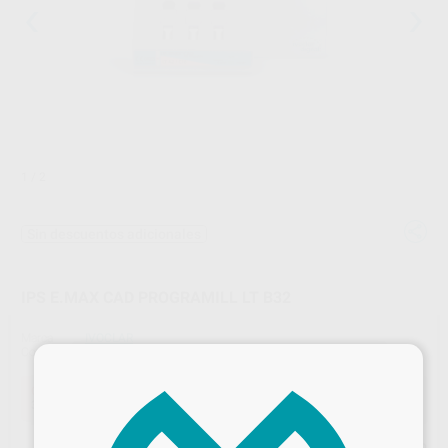
1
/ 2
Sin descuentos adicionales
IPS E.MAX CAD PROGRAMILL LT B32
Marca
IVOCLAR
Contenido
3 unidades
×
Oferta
326,12 €
Comprando
1 unidad
te ahorras el
5%
Precio web