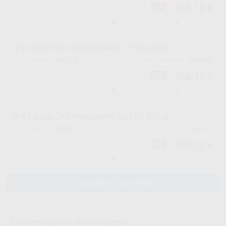
326,12 €
-5%
-
+
IPS E.MAX CAD PROGRAMILL LT C2 B32/3
HD0266
686550
Ref. Proclinic
Ref. fabricante
326,12 €
-5%
-
+
IPS E.MAX CAD PROGRAMILL LT D2 B32/3
HD0267
686551
Ref. Proclinic
Ref. fabricante
326,12 €
-5%
-
+
AÑADIR AL CARRITO
Características del producto