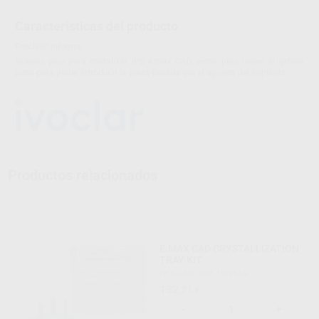
Características del producto
Proclinic informa:
Nuevos pins para cristalizar IPS e.max CAD, estos pins tienen el grosor
justo para poder introducir la pieza fresada por el agujero del implante.
Productos relacionados
E.MAX CAD CRYSTALLIZATION
TRAY KIT
IVOCLAR
|
Ref. H99819
132
,21
€
-
+