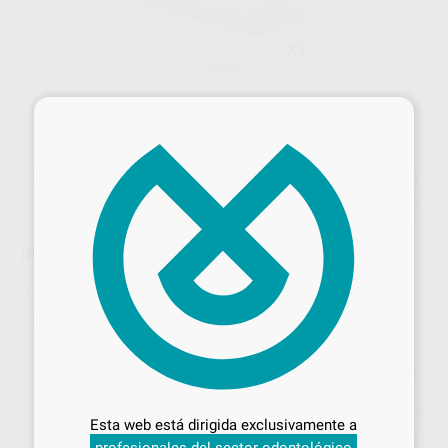
×
IPS E.MAX CAD CRYSTALLIZATION PIN XS
Marca
IVOCLAR
Contenido
3 pins
Ref. Proclinic
H61699
Ref. fabricante
656105
Precio web
Desbloquea todas tus ventajas
31
,59
€
33,25 €
Inicia sesión
para disfrutar de todos
Esta web está dirigida exclusivamente a
tus
descuentos y condiciones
Precio con IVA incluido 38,22 €