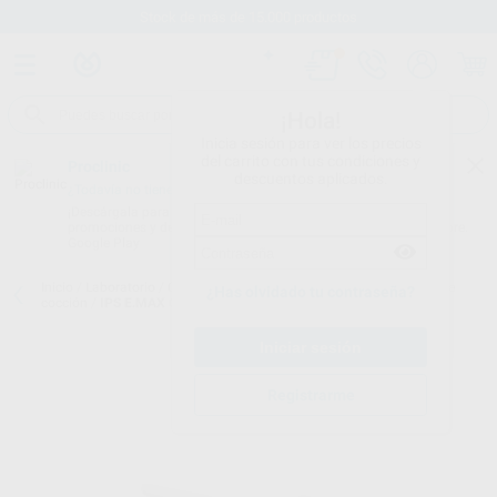
Stock de más de 15.000 productos
¡Hola!
Inicia sesión para ver los precios
del carrito con tus condiciones y
Proclinic
descuentos aplicados.
¿Todavía no tienes nuestra App?
¡Descárgala para ser siempre el primero en conocer nuestras
promociones y descuentos! Disponible en Google Play o App Store.
Google Play
Inicio
/
Laboratorio
/
Ceramicas
/
Bandejas refractarias y soportes de
¿Has olvidado tu contraseña?
cocción
/
IPS E.MAX CAD CRYSTALLIZATION PIN XS
Registrarme