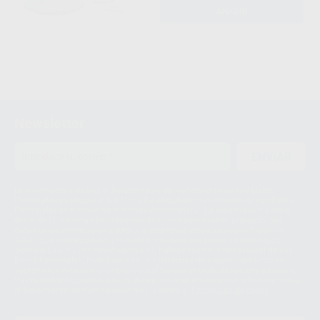
AÑADIR
Newsletter
ENVIAR
Le informamos de que el Responsable del tratamiento de sus Datos
Personales es Proclinic S.A.U.. La Finalidad del tratamiento de sus Datos
Personales es el envío de información comercial. La legitimación para el
envío de la información comercial es su consentimiento prestado. Sus
datos únicamente serán cedidos a empresas vinculadas con Proclinic
S.A.U. que comercialicen productos similares del sector odontológico,
siempre bajo su consentimiento y no habrás cesión internacional de sus
Datos Personales. Podrá ejercitar los derechos de acceso, rectificación,
supresión, limitación y/o oposición al tratamiento de datos, entre otros, a
través de lopd@proclinic.es. Si desea conocer información adicional sobre
el tratamiento de datos personales, acceda a:
Protección de datos