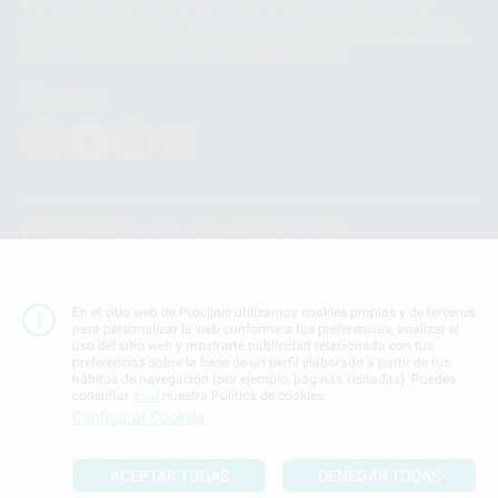
Transferencia Internacional de Datos ofrece garantías adecuadas al
basarse en la Cláusula Contractual Tipo para la transferencia de datos
personales a terceros países. Puede ampliar la información en el siguiente
enlace:
WhatsApp Business Data Transfer Addendum
.
Síguenos
PROCLINIC S.A.U.
Copyright (c) 2026
Aviso legal
Teléfono:
900 393 939
En el sitio web de Proclinic utilizamos cookies propias y de terceros
E-mail de contacto:
proclinic@proclinic.es
para personalizar la web conforme a tus preferencias, analizar el
uso del sitio web y mostrarte publicidad relacionada con tus
preferencias sobre la base de un perfil elaborado a partir de tus
Condiciones Generales de Contratación
y
Política
hábitos de navegación (por ejemplo, páginas visitadas). Puedes
de privacidad
consultar
aquí
nuestra Política de cookies.
Información Corporativa
Configurar Cookies
Política de Cookies
ACEPTAR TODAS
DENEGAR TODAS