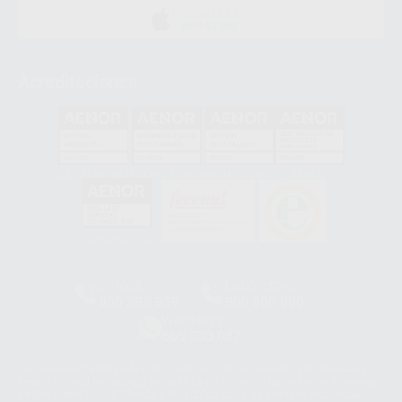
DISPONIBLE EN
APP STORE
Acreditaciones
GA-2008/0342
SST-0118/2023
ER-0120/1997
GS-0001/2017
HCO-0060/2023
Clínica
Laboratorio
900 393 939
900 800 880
Whatsapp
665 533 087
Los servicios de WhatsApp Business son proporcionados por WhatsApp
Ireland Limited (WhatsApp Ireland). La información que controla WhatsApp
Ireland puede ser transferida a WhatsApp LLC y a Facebook Inc.. Dicha