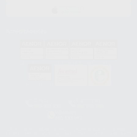
DISPONIBLE EN
APP STORE
Acreditaciones
GA-2008/0342
SST-0118/2023
ER-0120/1997
GS-0001/2017
HCO-0060/2023
Clínica
Laboratorio
900 393 939
900 800 880
Whatsapp
665 533 087
Los servicios de WhatsApp Business son proporcionados por WhatsApp
Ireland Limited (WhatsApp Ireland). La información que controla WhatsApp