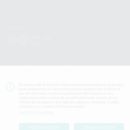
Ireland puede ser transferida a WhatsApp LLC y a Facebook Inc.. Dicha
Transferencia Internacional de Datos ofrece garantías adecuadas al
basarse en la Cláusula Contractual Tipo para la transferencia de datos
personales a terceros países. Puede ampliar la información en el siguiente
enlace:
WhatsApp Business Data Transfer Addendum
.
Síguenos
PROCLINIC S.A.U.
Copyright (c) 2026
Aviso legal
Teléfono:
900 393 939
En el sitio web de Proclinic utilizamos cookies propias y de terceros
E-mail de contacto:
proclinic@proclinic.es
para personalizar la web conforme a tus preferencias, analizar el
uso del sitio web y mostrarte publicidad relacionada con tus
preferencias sobre la base de un perfil elaborado a partir de tus
Condiciones Generales de Contratación
y
Política
hábitos de navegación (por ejemplo, páginas visitadas). Puedes
de privacidad
consultar
aquí
nuestra Política de cookies.
Información Corporativa
Configurar Cookies
Política de Cookies
ACEPTAR TODAS
DENEGAR TODAS