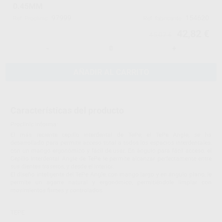
0.45MM
97999
154620
Ref. Proclinic
Ref. fabricante
42,82 €
45,07 €
-
+
AÑADIR AL CARRITO
Características del producto
Proclinic informa:
El más reciente cepillo interdental de TePe, el TePe Angle, se ha
desarrollado para permitir acceso total a todos los espacios interdentales,
con un mango ergonómico y fácil de usar. En ángulo para fácil acceso, el
Cepillo Interdental Angle de TePe le permite alcanzar perfectamente entre
sus dientes traseros, y desde el interior.
El diseño inteligente del TePe Angle, con mango largo y en ángulo plano, le
permite un agarre natural y ergonómico, permitiéndole limpiar con
movimientos firmes y controlados.
TEPE