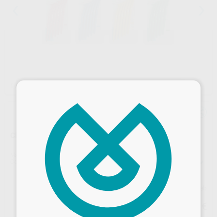
1
/ 5
×
CEPILLO INTERDENTAL ANGULADO
Marca
TEPE
Contenido
60 unidades (10 blísters de 6 unidades)
Precio web
42
,82
€
45,07 €