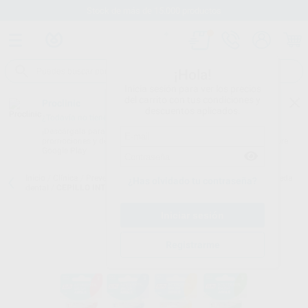
Stock de más de 15.000 productos
¡Hola!
Inicia sesión para ver los precios
del carrito con tus condiciones y
Proclinic
descuentos aplicados.
¿Todavía no tienes nuestra App?
¡Descárgala para ser siempre el primero en conocer nuestras
promociones y descuentos! Disponible en Google Play o App Store.
Google Play
Inicio
/
Clínica
/
Prevención y profilaxis
/
Cepillos interproximales y seda
¿Has olvidado tu contraseña?
dental
/
CEPILLO INTERDENTAL ANGULADO
Registrarme