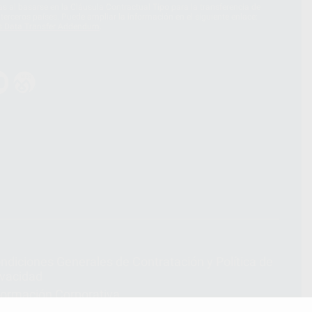
 al basarse en la Cláusula Contractual Tipo para la transferencia de
terceros países. Puede ampliar la información en el siguiente enlace:
s Data Transfer Addendum
.
ndiciones Generales de Contratación
y
Política de
ivacidad
formación Corporativa