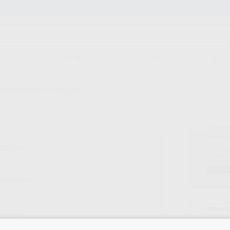
Stock de más de 15.000 productos
ORTODONCIA
CAD/CAM
EST
NTOS MODELAR GOLDSTEIN N.1-4
Ofert