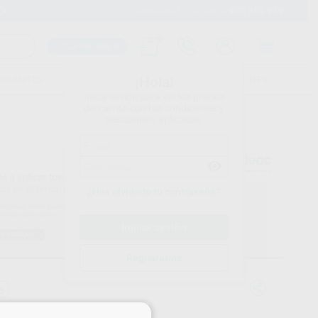
900 393 939
Envíos gratuitos desde 110€
Llama GRATIS a Clínica
Carrito mágico
UDIANTES
FOLLETOS
FORMACIONES
¡Hola!
Inicia sesión para ver los precios
del carrito con tus condiciones y
descuentos aplicados.
¿Has olvidado tu contraseña?
Registrarme
a