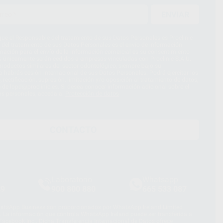
ENVIAR
ue el Responsable del tratamiento de sus Datos Personales es Proclinic
d del tratamiento de sus Datos Personales es el envío de información
imación para el envío de la información comercial es su consentimiento
s únicamente serán cedidos a empresas vinculadas con Proclinic S.A.U.
roductos similares del sector odontológico, siempre bajo su
 habrás cesión internacional de sus Datos Personales. Podrá ejercitar los
 rectificación, supresión, limitación y/o oposición al tratamiento de datos,
és de lopd@proclinic.es. Si desea conocer información adicional sobre el
os personales, acceda a:
Protección de datos
CONTACTO
Laboratorio
Whatsapp
39
900 800 880
665 533 087
hatsApp Business son proporcionados por WhatsApp Ireland Limited
. La información que controla WhatsApp Ireland puede ser transferida a
acebook Inc.. Dicha Transferencia Internacional de Datos ofrece