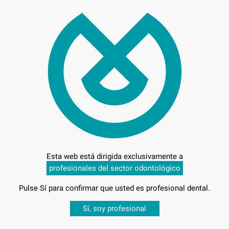
INS
GOL
Marca
Conteni
Oferta
28,
Preci
Esta web está dirigida exclusivamente a
profesionales del sector odontológico
Pulse Sí para confirmar que usted es profesional dental.
Desbloquea todas tus ventajas
Sí, soy profesional
sesión
para disfrutar de todos tus
descuentos y condiciones esp