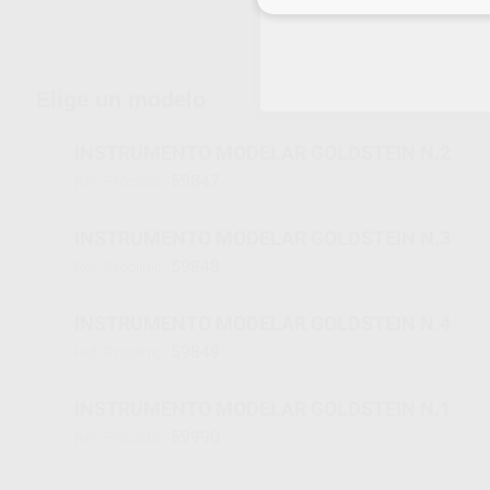
Envíos gratuitos desde 110€
Elige un modelo
INSTRUMENTO MODELAR GOLDSTEIN N.2
59847
Ref. Proclinic
INSTRUMENTO MODELAR GOLDSTEIN N.3
59848
Ref. Proclinic
INSTRUMENTO MODELAR GOLDSTEIN N.4
59849
Ref. Proclinic
INSTRUMENTO MODELAR GOLDSTEIN N.1
59990
Ref. Proclinic