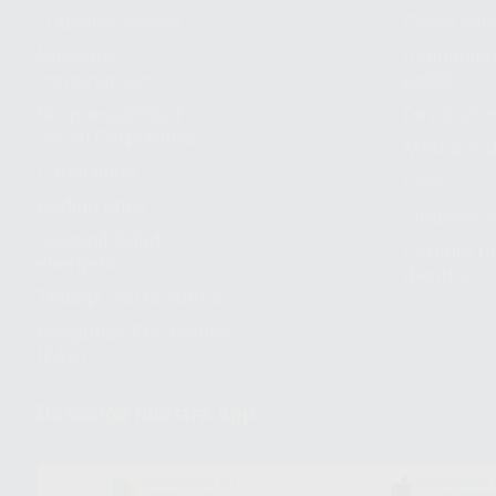
¿Quiénes somos?
Cómo com
Nuestros
Seguimien
compromisos
pedido
Responsabilidad
Devolucio
Social Corporativa
Métodos d
Canal ético
Envío
Código ético
Símbolos 
Sostenibilidad
Compra rá
energética
dientes
Trabaja con nosotros
Preguntas Frecuentes
(FAQ)
Descarga nuestra App
DISPONIBLE EN
DISPONIBLE 