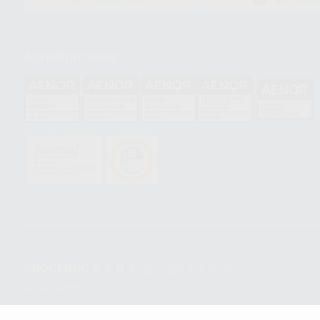
GOOGLE PLAY
APP STOR
Acreditaciones
HCO-0060/2023
GA-2008/0342
SST-0118/2023
ER-0120/1997
GS-0001/2017
PROCLINIC S.A.U.
Copyright (c) 2026
Aviso legal