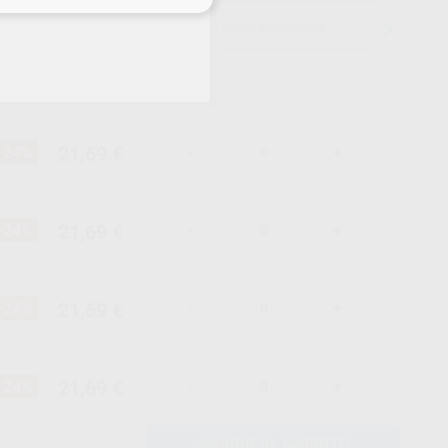
15 días para cambiar de opinión salvo anestesias
21,69 €
-24%
-
+
21,69 €
-24%
-
+
21,69 €
-24%
-
+
21,69 €
-24%
-
+
AÑADIR AL CARRITO