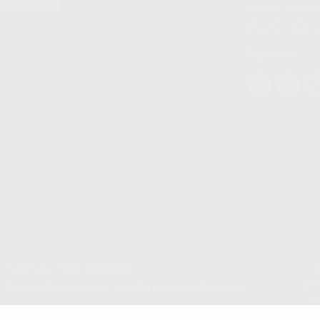
E
garantías adecuadas
datos personales a 
WhatsApp Busines
Síguenos
Teléfono:
900 393 939
Co
pr
E-mail de contacto:
proclinic@proclinic.es
In