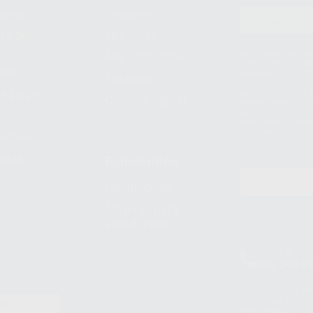
prar
Registro
to del
Mis listas
Le informamos de q
Mis productos
S.A.U.. La Finalida
nes
comercial. La legit
Facturas
prestado. Sus dato
e pago
que comercialicen p
Compra rápida
consentimiento y no
derechos de acceso,
entre otros, a trav
tratamiento de dat
legales
pida
Estudiantes
Odontobook
Material para
estudiantes
Clínica
900 393 9
Los servicios de W
(WhatsApp Ireland)
EN
WhatsApp LLC y a F