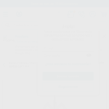
Stock de más de 15.000 productos
¡Hola!
Inicia sesión para ver los precios
del carrito con tus condiciones y
Proclinic
descuentos aplicados.
¿Todavía no tienes nuestra App?
¡Descárgala para ser siempre el primero en conocer nuestras
promociones y descuentos! Disponible en Google Play o App Store.
Google Play
Inicio
/
Clínica
/
Instrumental
/
Instrumentos de cirugía
/
INSTRUMENTO
¿Has olvidado tu contraseña?
SINUS LIFT H-F
Registrarme