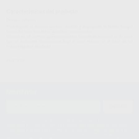
Características del producto
Proclinic informa:
Para separar la mucosa del seno maxilar y desplazarla al mismo tiempo
dentro del seno maxilar en dirección craneo-medial.
Sinuslift es un término que denomina un método de aumento en la zona
que se encuentra directamente bajo el seno maxilar en el caso de un
maxilar superior atrofiado.
HU-FRIEDY
Newsletter
ENVIAR
Le informamos de que el Responsable del tratamiento de sus Datos
Personales es Proclinic S.A.U.. La Finalidad del tratamiento de sus Datos
Personales es el envío de información comercial. La legitimación para el
envío de la información comercial es su consentimiento prestado. Sus
datos únicamente serán cedidos a empresas vinculadas con Proclinic