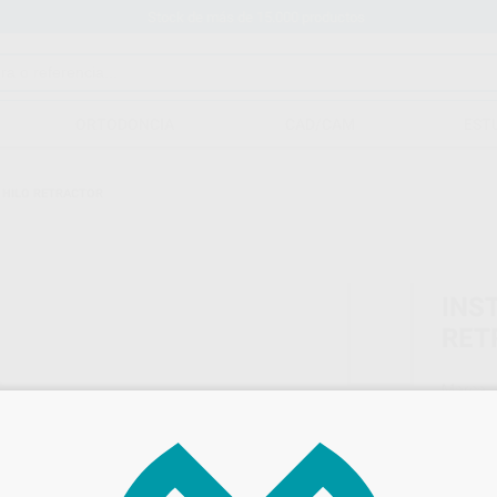
Stock de más de 15.000 productos
ORTODONCIA
CAD/CAM
EST
 HILO RETRACTOR
INS
RET
Marca
Conteni