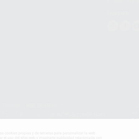
WhatsApp Busines
Síguenos
Teléfono:
900 393 939
Co
pr
E-mail de contacto:
proclinic@proclinic.es
In
Po
mos cookies propias y de terceros para personalizar la web
ar el uso del sitio web y mostrarte publicidad relacionada con