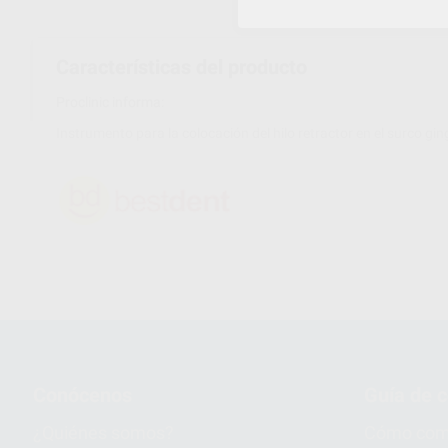
Características del producto
Proclinic informa:
Instrumento para la colocación del hilo retractor en el surco ging
Conócenos
Guía de 
¿Quiénes somos?
Cómo com