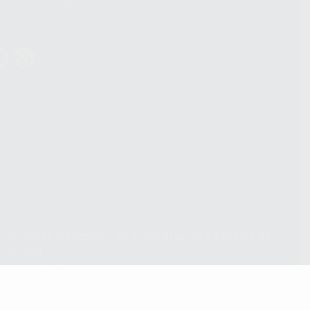
s Data Transfer Addendum
.
ndiciones Generales de Contratación
y
Política de
ivacidad
formación Corporativa
lítica de Cookies