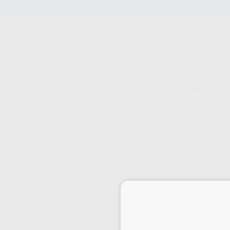
Entrega en 24h
15 días para cambiar de opinión
CLÍNICA
LABORATORIO
EQUIPAMIENTO
Inicio
/
Clínica
/
Impresión
/
Hilo retractor:accesorios
/
INSTRUMENTO PARA