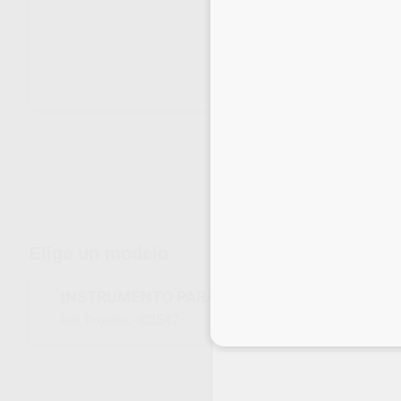
Envíos gratuitos desde 110€
Elige un modelo
INSTRUMENTO PARA HILO RETRACTOR
80547
Ref. Proclinic
Inicia 