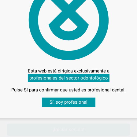
19,
Preci
Entrega en 24h
Esta web está dirigida exclusivamente a
profesionales del sector odontológico
Pulse Sí para confirmar que usted es profesional dental.
Desbloquea todas tus ventajas
Sí, soy profesional
sesión
para disfrutar de todos tus
descuentos y condiciones esp
¡Iniciar sesión!