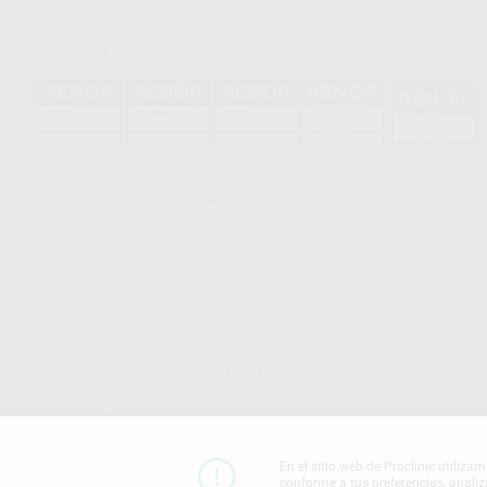
Acreditaciones
HCO-0060/2023
GA-2008/0342
SST-0118/2023
ER-0120/1997
GS-0001/2017
PROCLINIC S.A.U.
Copyright (c) 2026
Aviso legal
En el sitio web de Proclinic utiliza
conforme a tus preferencias, analiz