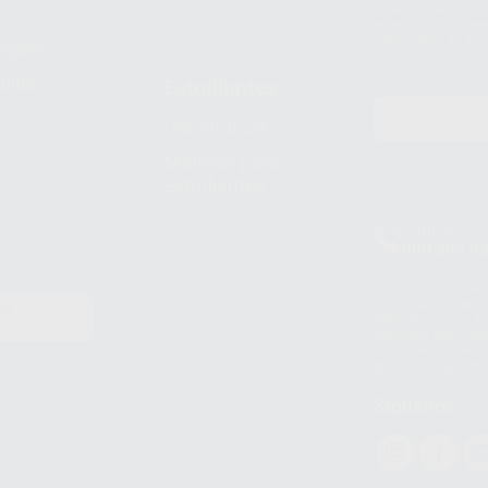
derechos de acceso,
entre otros, a trav
tratamiento de dat
legales
pida
Estudiantes
Odontobook
Material para
estudiantes
Clínica
900 393 9
Los servicios de W
(WhatsApp Ireland)
EN
WhatsApp LLC y a F
E
garantías adecuadas
datos personales a 
WhatsApp Busines
Síguenos