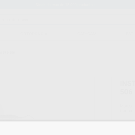
Stock de más de 15.000 productos
ORTODONCIA
CAD/CAM
EST
 678-506
INS
506
Marca
Conteni