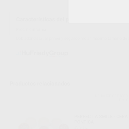
Características del producto
Proclinic informa:
Doblador distal, al primer y segundo molar, máximo tamaño de
Productos relacionados
RELIANCE ORTHODO
Ref. 
PERFECT A SMILE - CERA
PONTICA
Bote 4 g.