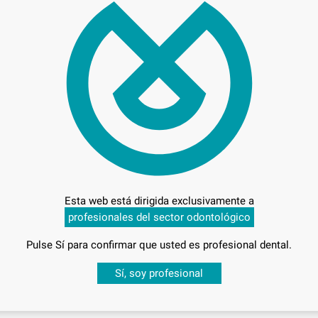
79,
Preci
Entrega en 24h
Esta web está dirigida exclusivamente a
profesionales del sector odontológico
Pulse Sí para confirmar que usted es profesional dental.
Desbloquea todas tus ventajas
Sí, soy profesional
sesión
para disfrutar de todos tus
descuentos y condiciones esp