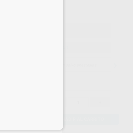
75
,90
€
90 €
o con IVA incluido 91,84 €
ELEGIR CANTIDAD
15 días para cambiar de opinión salvo anestesias
79,90 €
-
+
75,90 €
AÑADIR AL CARRITO
eciales