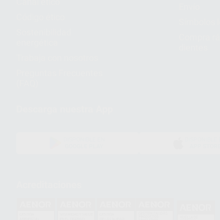
Canal ético
Envío
Código ético
Símbolos 
Sostenibilidad
Compra rá
energética
dientes
Trabaja con nosotros
Preguntas Frecuentes
(FAQ)
Descarga nuestra App
DISPONIBLE EN
DISPONIBLE 
GOOGLE PLAY
APP STOR
Acreditaciones