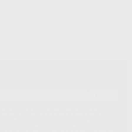
ENVIAR
ue el Responsable del tratamiento de sus Datos Personales es Proclinic
d del tratamiento de sus Datos Personales es el envío de información
imación para el envío de la información comercial es su consentimiento
s únicamente serán cedidos a empresas vinculadas con Proclinic S.A.U.
roductos similares del sector odontológico, siempre bajo su
 habrás cesión internacional de sus Datos Personales. Podrá ejercitar los