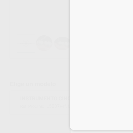
Envíos gratuitos desde 110€
Elige un modelo
INSTRUMENTO CINCHING SLIM 678-506
L5037
678-506
Ref. Proclinic
Ref. fabricante
Inicia 