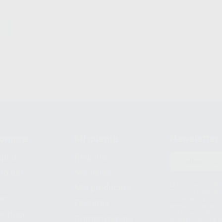
compra
Mi cuenta
Newsletter
prar
Registro
to del
Mis listas
Le informamos de q
Mis productos
S.A.U.. La Finalida
nes
comercial. La legit
Facturas
prestado. Sus dato
e pago
que comercialicen p
Compra rápida
consentimiento y no