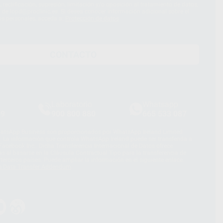
 rectificación, supresión, limitación y/o oposición al tratamiento de datos,
és de lopd@proclinic.es. Si desea conocer información adicional sobre el
os personales, acceda a:
Protección de datos
CONTACTO
Laboratorio
Whatsapp
39
900 800 880
665 533 087
hatsApp Business son proporcionados por WhatsApp Ireland Limited
. La información que controla WhatsApp Ireland puede ser transferida a
acebook Inc.. Dicha Transferencia Internacional de Datos ofrece
 al basarse en la Cláusula Contractual Tipo para la transferencia de
terceros países. Puede ampliar la información en el siguiente enlace:
s Data Transfer Addendum
.