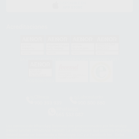
DISPONIBLE EN
APP STORE
Acreditaciones
GA-2008/0342
SST-0118/2023
ER-0120/1997
GS-0001/2017
HCO-0060/2023
Clínica
Laboratorio
900 393 939
900 800 880
Whatsapp
665 533 087
Los servicios de WhatsApp Business son proporcionados por WhatsApp
Ireland Limited (WhatsApp Ireland). La información que controla WhatsApp
Ireland puede ser transferida a WhatsApp LLC y a Facebook Inc.. Dicha