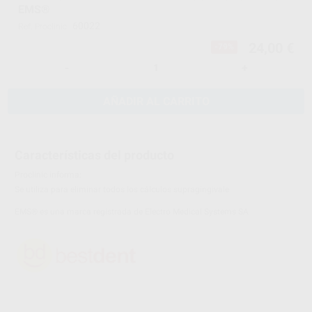
EMS®
60022
Ref. Proclinic
24,00 €
-79%
-
+
AÑADIR AL CARRITO
Características del producto
Proclinic informa:
Se utiliza para eliminar todos los cálculos supragingivale
EMS® es una marca registrada de Electro Medical Systems SA