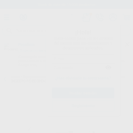
Stock de más de 15.000 productos
¡Hola!
Inicia sesión para ver los precios
del carrito con tus condiciones y
Proclinic
descuentos aplicados.
¿Todavía no tienes nuestra App?
¡Descárgala para ser siempre el primero en conocer nuestras
promociones y descuentos! Disponible en Google Play o App Store.
Google Play
Inicio
/
Equipamiento
/
Profilaxis
/
Puntas de ultrasonidos. periodoncia.
/
¿Has olvidado tu contraseña?
INSERTO PS BESDENT PARA MANGOS ROSCA TIPO EMS®
Registrarme