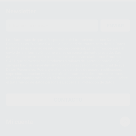
Newsletter
ENVIAR
Le informamos de que el Responsable del tratamiento de sus Datos
Personales es Proclinic S.A.U.. La Finalidad del tratamiento de sus Datos
Personales es el envío de información comercial. La legitimación para el
envío de la información comercial es su consentimiento prestado. Sus
datos únicamente serán cedidos a empresas vinculadas con Proclinic
S.A.U. que comercialicen productos similares del sector odontológico,
siempre bajo su consentimiento y no habrás cesión internacional de sus
Datos Personales. Podrá ejercitar los derechos de acceso, rectificación,
supresión, limitación y/o oposición al tratamiento de datos, entre otros, a
través de lopd@proclinic.es. Si desea conocer información adicional sobre
el tratamiento de datos personales, acceda a:
Protección de datos
CONTACTO
Mi cuenta