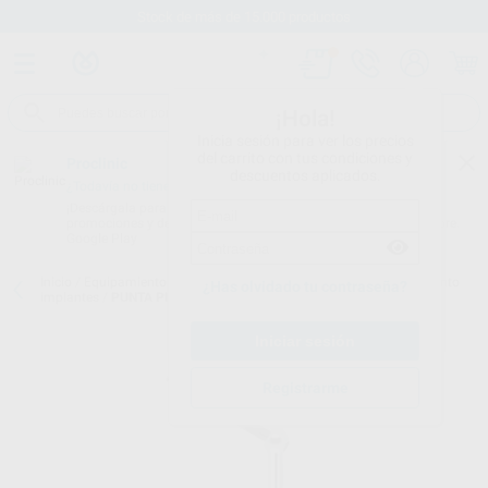
Stock de más de 15.000 productos
¡Hola!
Inicia sesión para ver los precios
del carrito con tus condiciones y
Proclinic
descuentos aplicados.
¿Todavía no tienes nuestra App?
¡Descárgala para ser siempre el primero en conocer nuestras
promociones y descuentos! Disponible en Google Play o App Store.
Google Play
Inicio
/
Equipamiento
/
Profilaxis
/
Puntas de ultrasonidos. tratamiento
¿Has olvidado tu contraseña?
implantes
/
PUNTA PIEZON PI MAX + COMBITORQUE
Registrarme