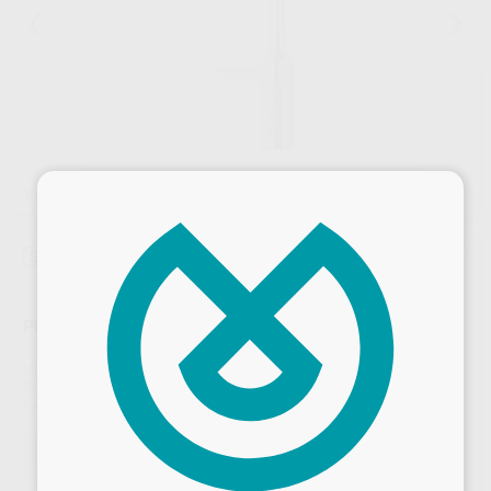
×
1
/ 3
Sin descuentos adicionales
PUNTA PIEZON PI MAX + COMBITORQUE
Marca
EMS
Contenido
1 instrumento PI Max con combitorque dedicado
Ref. Proclinic
434035
Ref. fabricante
DS-010A/A
Oferta
125,35 €
Comprando
1 unidad
te ahorras el
1%
Desbloquea todas tus ventajas