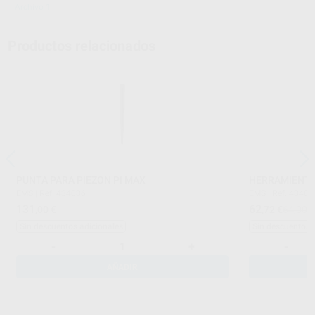
Archivo 1
Productos relacionados
PUNTA PARA PIEZON PI MAX
HERRAMIENTA
EMS
|
Ref. 434036
EMS
|
Ref. 43403
131
62
,00
€
,72
€
64,00 
Sin descuentos adicionales
Sin descuentos 
-
+
-
AÑADIR