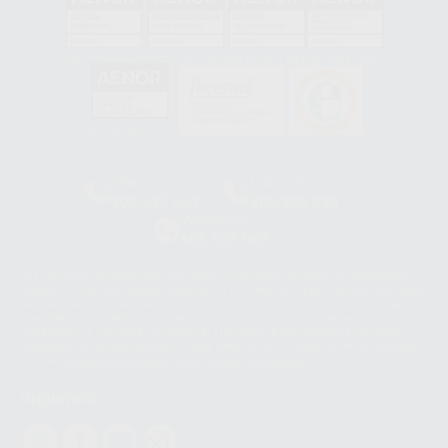
GA-2008/0342
SST-0118/2023
ER-0120/1997
GS-0001/2017
HCO-0060/2023
Clínica
Laboratorio
900 393 939
900 800 880
Whatsapp
665 533 087
Los servicios de WhatsApp Business son proporcionados por WhatsApp
Ireland Limited (WhatsApp Ireland). La información que controla WhatsApp
Ireland puede ser transferida a WhatsApp LLC y a Facebook Inc.. Dicha
Transferencia Internacional de Datos ofrece garantías adecuadas al
basarse en la Cláusula Contractual Tipo para la transferencia de datos
personales a terceros países. Puede ampliar la información en el siguiente
enlace:
WhatsApp Business Data Transfer Addendum
.
Síguenos