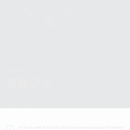
Clínica
Laboratorio
900 393 939
900 800 880
Whatsapp
665 533 087
Los servicios de WhatsApp Business son proporcionados por WhatsApp
Ireland Limited (WhatsApp Ireland). La información que controla WhatsApp
Ireland puede ser transferida a WhatsApp LLC y a Facebook Inc.. Dicha
Transferencia Internacional de Datos ofrece garantías adecuadas al
basarse en la Cláusula Contractual Tipo para la transferencia de datos
personales a terceros países. Puede ampliar la información en el siguiente
enlace:
WhatsApp Business Data Transfer Addendum
.
Síguenos
PROCLINIC S.A.U.
Copyright (c) 2026
Aviso legal
Teléfono:
900 393 939
En el sitio web de Proclinic utilizamos cookies propias y de terceros