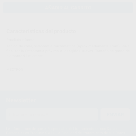
AÑADIR AL CARRITO
Características del producto
Proclinic informa:
Acción de corte, osteotomía micrométrica (Aproximadamente 1mm). Para
finalizar la Osteotomía próxima a los tejidos suaves. Tamaño de grano de
diamante 91 micrones.
MECTRON
Newsletter
ENVIAR
Le informamos de que el Responsable del tratamiento de sus Datos
Personales es Proclinic S.A.U.. La Finalidad del tratamiento de sus Datos