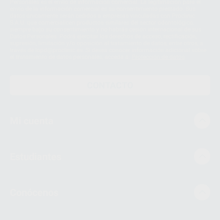
Personales es el envío de información comercial. La legitimación para el
envío de la información comercial es su consentimiento prestado. Sus
datos únicamente serán cedidos a empresas vinculadas con Proclinic
S.A.U. que comercialicen productos similares del sector odontológico,
siempre bajo su consentimiento y no habrás cesión internacional de sus
Datos Personales. Podrá ejercitar los derechos de acceso, rectificación,
supresión, limitación y/o oposición al tratamiento de datos, entre otros, a
través de lopd@proclinic.es. Si desea conocer información adicional sobre
el tratamiento de datos personales, acceda a:
Protección de datos
CONTACTO
Mi cuenta
Estudiantes
Conócenos