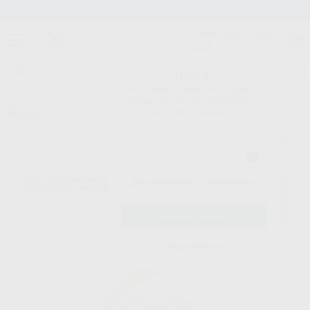
Stock de más de 15.000 productos
¡Hola!
Inicia sesión para ver los precios
del carrito con tus condiciones y
Proclinic
descuentos aplicados.
¿Todavía no tienes nuestra App?
¡Descárgala para ser siempre el primero en conocer nuestras
promociones y descuentos! Disponible en Google Play o App Store.
Google Play
Inicio
/
Equipamiento
/
Cirugía e implantes
/
Inserts osteotomia
/
¿Has olvidado tu contraseña?
INSERTO OT1 PIEZOSURGERY
Registrarme