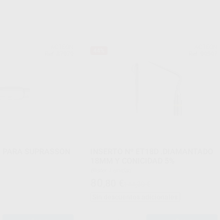
ACTEON
ACTEON
44%
Ref. 87979
Ref. 99597
A PARA SUPRASSON
INSERTO Nº ET18D .DIAMANTADO
18MM Y CONICIDAD 5%
Blister 1 unidad
80
,80
€
144,30 €
Sin descuentos adicionales