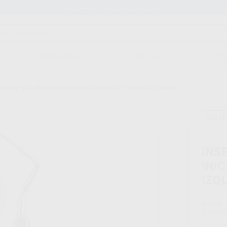
Stock de más de 15.000 productos
ORTODONCIA
CAD/CAM
EST
ERTO Nº H4L. PERIODONCIA INICAL PREMOLAR Y MOLAR IZQUIERDA
Sin d
INS
INI
IZQ
Marca
Conteni