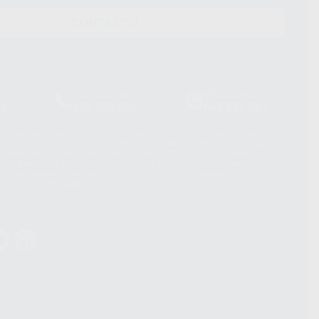
CONTACTO
Laboratorio
Whatsapp
39
900 800 880
665 533 087
hatsApp Business son proporcionados por WhatsApp Ireland Limited
. La información que controla WhatsApp Ireland puede ser transferida a
acebook Inc.. Dicha Transferencia Internacional de Datos ofrece
 al basarse en la Cláusula Contractual Tipo para la transferencia de
terceros países. Puede ampliar la información en el siguiente enlace:
s Data Transfer Addendum
.