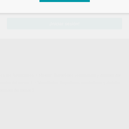
sesión
para disfrutar de todos tus
descuentos y condiciones esp
¡Iniciar sesión!
 y las furcaciones. • Maxilar: Superficies vestibulares y distales del
iales del sector 1. • Mandibular: Superficies vestibulares y distales
esiales del sector 3.