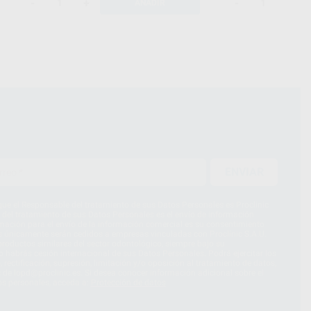
-
+
-
+
AÑADIR
ENVIAR
ue el Responsable del tratamiento de sus Datos Personales es Proclinic
d del tratamiento de sus Datos Personales es el envío de información
imación para el envío de la información comercial es su consentimiento
s únicamente serán cedidos a empresas vinculadas con Proclinic S.A.U.
roductos similares del sector odontológico, siempre bajo su
 habrás cesión internacional de sus Datos Personales. Podrá ejercitar los
 rectificación, supresión, limitación y/o oposición al tratamiento de datos,
és de lopd@proclinic.es. Si desea conocer información adicional sobre el
os personales, acceda a:
Protección de datos