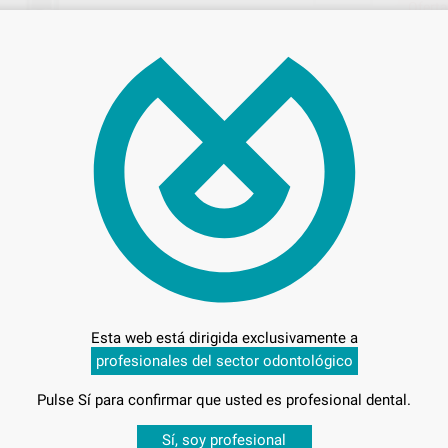
Oferta
139
Prec
Entrega en 24h
Esta web está dirigida exclusivamente a
profesionales del sector odontológico
Pulse Sí para confirmar que usted es profesional dental.
Desbloquea todas tus ventajas
OLAR Y
Sí, soy profesional