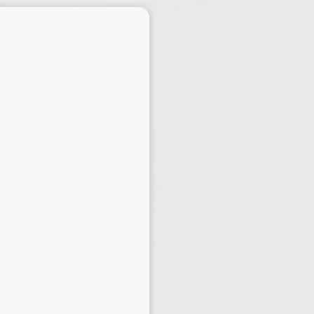
92,93 €
Comprando
1 unidad
te ahorras el
33%
×
Precio web
-33%
¡Mejor oferta!
92
,93
€
,00 €
io con IVA incluido 112,45 €
ELEGIR CANTIDAD
15 días para cambiar de opinión salvo anestesias