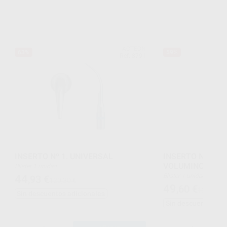
ACTEON
63%
59%
Ref. 8791
INSERTO Nº 1. UNIVERSAL
INSERTO Nº 2. 
VOLUMINOSOS
Blister 1 unidad
Blister 1 unidad
44
,93
€
120,30 €
49
,60
€
120,30 €
Sin descuentos adicionales
Sin descuentos adi