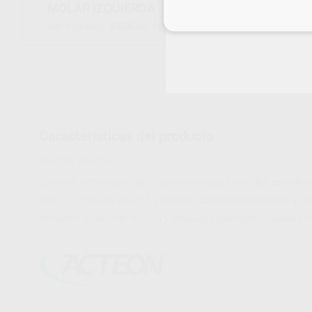
MOLAR IZQUIERDA
Inicia 
8906
F00114
Ref. Proclinic
Ref. fabricante
Características del producto
Proclinic informa:
El primer instrumento de la secuencia para tratar las superficies
sector 2, rotando en el 13 y después superficies palatinas y mes
del sector 4, rotando en el 43 y después superficies linguales y m