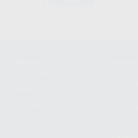
-
+
-
+
AÑADIR
Conócenos
Guía de 
¿Quiénes somos?
Cómo com
Nuestros
Seguimien
compromisos
pedido
Responsabilidad
Devolucio
Social Corporativa
Métodos d
Canal ético
Envío
Código ético
Símbolos 
Sostenibilidad
Compra rá