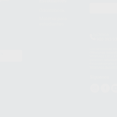
Estudiantes
Odontobook
Material para
estudiantes
Clínica
900 393 9
Los servicios de W
(WhatsApp Ireland)
EN
WhatsApp LLC y a F
E
garantías adecuadas
datos personales a 
WhatsApp Busines
Síguenos