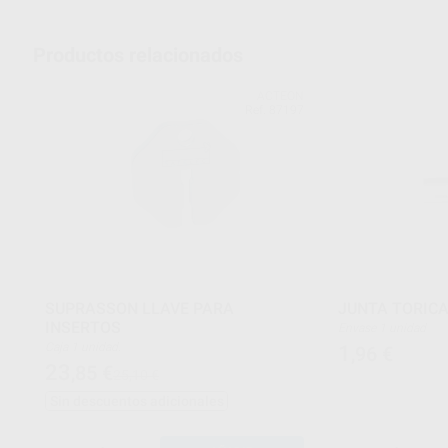
Productos relacionados
ACTEON
Ref. 87197
SUPRASSON LLAVE PARA
JUNTA TORIC
INSERTOS
Envase 1 unidad
Caja 1 unidad.
1
,96
€
23
,85
€
25,10 €
Sin descuentos adicionales