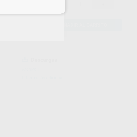
92,93 €
-33%
-
+
eciales
AÑADIR AL CARRITO
Descargas
Archivo 1
Información adicional