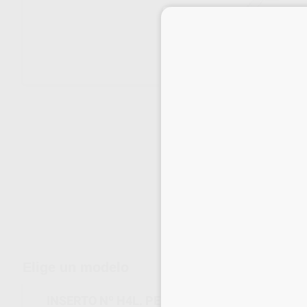
Envíos gratuitos desde 110€
Elige un modelo
INSERTO Nº H4L. PERIODONCIA INICAL PREM