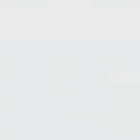
-
+
AÑADIR
AÑADIR
compra
Mi cuenta
Newsletter
prar
Registro
to del
Mis listas
Le informamos de q
Mis productos
S.A.U.. La Finalida
nes
comercial. La legit
Facturas
prestado. Sus dato
e pago
que comercialicen p
Compra rápida
consentimiento y no
derechos de acceso,
entre otros, a trav
tratamiento de dat
legales
pida