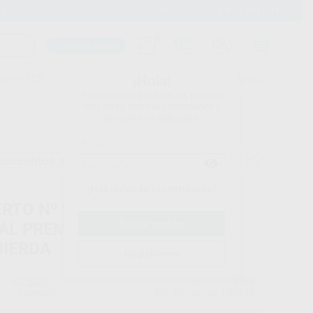
900 393 939
Envíos gratuitos desde 110€
Llama GRATIS a Clínica
Carrito mágico
UDIANTES
FOLLETOS
FORMACIONES
¡Hola!
Inicia sesión para ver los precios
del carrito con tus condiciones y
descuentos aplicados.
escuentos adicionales
¿Has olvidado tu contraseña?
ERTO Nº H4L. PERIODONCIA
CAL PREMOLAR Y MOLAR
UIERDA
Registrarme
ACTEON
Ref. Proclinic
8906
do
1 unidad
Ref. fabricante
F00114