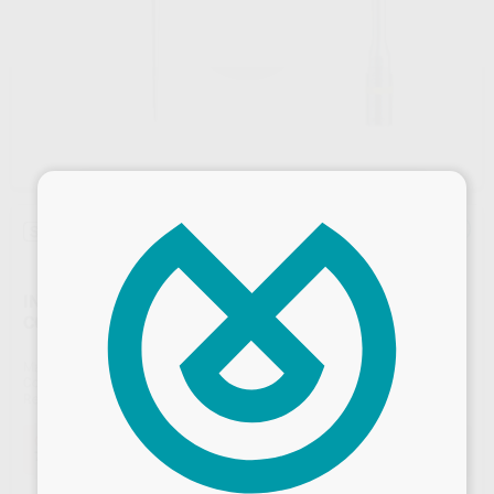
×
Sin descuentos adicionales
INSERTO Nº ET40. LARGO RETRATAMIENTO 40MM
CONICIDAD 4%
Marca
ACTEON
Contenido
1 unidad
Ref. Proclinic
8911
Ref. fabricante
F88012
Oferta
79,60 €
Comprando
1 unidad
te ahorras el
44%
Desbloquea todas tus ventajas