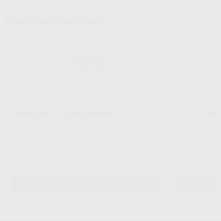
Productos relacionados
SUPRASSON LLAVE PARA INSERTOS
JUNTA TORIC
ACTEON
|
Ref. 87197
ACTEON
|
Ref. 8
23
1
,85
€
25,10 €
,96
€
Sin descuentos adicionales
-
+
-
AÑADIR