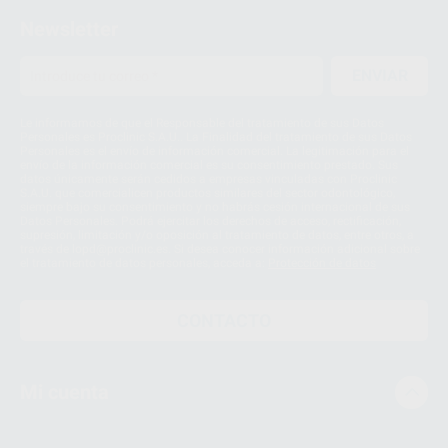
Newsletter
ENVIAR
Le informamos de que el Responsable del tratamiento de sus Datos
Personales es Proclinic S.A.U.. La Finalidad del tratamiento de sus Datos
Personales es el envío de información comercial. La legitimación para el
envío de la información comercial es su consentimiento prestado. Sus
datos únicamente serán cedidos a empresas vinculadas con Proclinic
S.A.U. que comercialicen productos similares del sector odontológico,
siempre bajo su consentimiento y no habrás cesión internacional de sus
Datos Personales. Podrá ejercitar los derechos de acceso, rectificación,
supresión, limitación y/o oposición al tratamiento de datos, entre otros, a
través de lopd@proclinic.es. Si desea conocer información adicional sobre
el tratamiento de datos personales, acceda a:
Protección de datos
CONTACTO
Mi cuenta