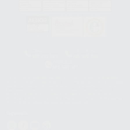
GA-2008/0342
SST-0118/2023
ER-0120/1997
GS-0001/2017
HCO-0060/2023
Clínica
Laboratorio
900 393 939
900 800 880
Whatsapp
665 533 087
Los servicios de WhatsApp Business son proporcionados por WhatsApp
Ireland Limited (WhatsApp Ireland). La información que controla WhatsApp
Ireland puede ser transferida a WhatsApp LLC y a Facebook Inc.. Dicha
Transferencia Internacional de Datos ofrece garantías adecuadas al
basarse en la Cláusula Contractual Tipo para la transferencia de datos
personales a terceros países. Puede ampliar la información en el siguiente
enlace:
WhatsApp Business Data Transfer Addendum
.
Síguenos