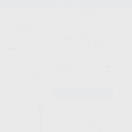
Stock de más de 15.000 productos
¡Hola!
Inicia sesión para ver los precios
del carrito con tus condiciones y
Proclinic
descuentos aplicados.
¿Todavía no tienes nuestra App?
¡Descárgala para ser siempre el primero en conocer nuestras
promociones y descuentos! Disponible en Google Play o App Store.
Google Play
Inicio
/
Equipamiento
/
Profilaxis
/
Puntas de ultrasonidos. endodoncia.
/
¿Has olvidado tu contraseña?
INSERTO Nº ET40. LARGO RETRATAMIENTO 40MM CONICIDAD 4%
Registrarme