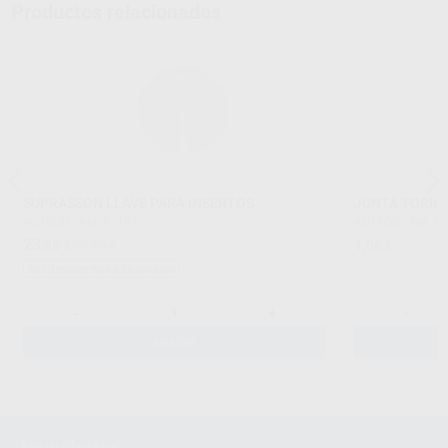
Productos relacionados
SUPRASSON LLAVE PARA INSERTOS
JUNTA TORIC
ACTEON
|
Ref. 87197
ACTEON
|
Ref. 8
23
1
,85
€
25,10 €
,96
€
Sin descuentos adicionales
-
+
-
AÑADIR