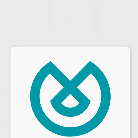
×
Sin descuentos adicionales
INSERTO Nº ET18D .DIAMANTADO 18MM Y CONICIDAD
5%
Marca
ACTEON
Contenido
1 unidad
Ref. Proclinic
99597
Ref. fabricante
F88017
Oferta
80,80 €
Comprando
1 unidad
te ahorras el
44%
Desbloquea todas tus ventajas