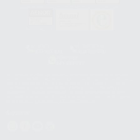
GA-2008/0342
SST-0118/2023
ER-0120/1997
GS-0001/2017
HCO-0060/2023
Clínica
Laboratorio
900 393 939
900 800 880
Whatsapp
665 533 087
Los servicios de WhatsApp Business son proporcionados por WhatsApp
Ireland Limited (WhatsApp Ireland). La información que controla WhatsApp
Ireland puede ser transferida a WhatsApp LLC y a Facebook Inc.. Dicha
Transferencia Internacional de Datos ofrece garantías adecuadas al
basarse en la Cláusula Contractual Tipo para la transferencia de datos
personales a terceros países. Puede ampliar la información en el siguiente
enlace:
WhatsApp Business Data Transfer Addendum
.
Síguenos