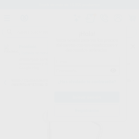
Stock de más de 15.000 productos
¡Hola!
Inicia sesión para ver los precios
del carrito con tus condiciones y
Proclinic
descuentos aplicados.
¿Todavía no tienes nuestra App?
¡Descárgala para ser siempre el primero en conocer nuestras
promociones y descuentos! Disponible en Google Play o App Store.
Google Play
Inicio
/
Equipamiento
/
Profilaxis
/
Puntas de ultrasonidos. endodoncia.
/
¿Has olvidado tu contraseña?
INSERTO Nº ET18D .DIAMANTADO 18MM Y CONICIDAD 5%
Registrarme