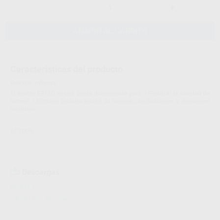
-
+
AÑADIR AL CARRITO
Características del producto
Proclinic informa:
El inserto ET18D es una punta diamantada para: • Finalizar la cavidad de
acceso. • Eliminar protuberancias de dentina, calcificaciones y materiales
de relleno.
ACTEON
Descargas
Archivo 1
Información adicional