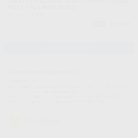
INSERTO KPS BESTDENT PERIO SLIM PARA MANGOS
ROSCA TIPO SONICFLEX 2003
95188
Ref. Proclinic
37,00 €
-68%
-
+
AÑADIR AL CARRITO
Características del producto
Proclinic informa:
Punta mínimamente invasiva ideal para la eliminación de cálculos en
bolsas profundas en todos los cuadrantes.
KAVO® , SONICflex , SONICflex quick, PiezoLED & PIEZOso, PIEZOlux &
SONOsoP son marcas registradas de KaVo Dental Corporation