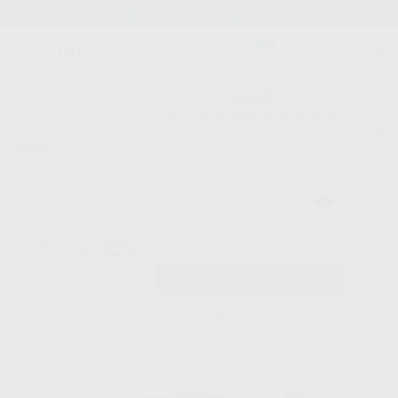
Stock de más de 15.000 productos
¡Hola!
Inicia sesión para ver los precios
del carrito con tus condiciones y
Proclinic
descuentos aplicados.
¿Todavía no tienes nuestra App?
¡Descárgala para ser siempre el primero en conocer nuestras
promociones y descuentos! Disponible en Google Play o App Store.
Google Play
Inicio
/
Equipamiento
/
Profilaxis
/
Cavitadores subsónicos. puntas
¿Has olvidado tu contraseña?
periodoncia
/
INSERTO KPS BESTDENT PERIO SLIM PARA MANGOS
ROSCA TIPO SONICFLEX 2003
Registrarme