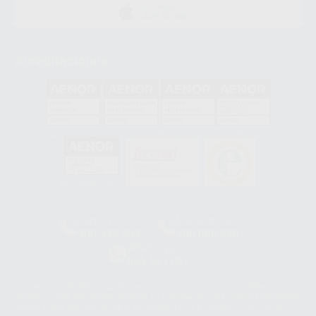
DISPONIBLE EN
APP STORE
Acreditaciones
GA-2008/0342
SST-0118/2023
ER-0120/1997
GS-0001/2017
HCO-0060/2023
Clínica
Laboratorio
900 393 939
900 800 880
Whatsapp
665 533 087
Los servicios de WhatsApp Business son proporcionados por WhatsApp
Ireland Limited (WhatsApp Ireland). La información que controla WhatsApp
Ireland puede ser transferida a WhatsApp LLC y a Facebook Inc.. Dicha