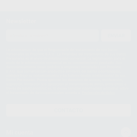
Newsletter
ENVIAR
Le informamos de que el Responsable del tratamiento de sus Datos
Personales es Proclinic S.A.U.. La Finalidad del tratamiento de sus Datos
Personales es el envío de información comercial. La legitimación para el
envío de la información comercial es su consentimiento prestado. Sus
datos únicamente serán cedidos a empresas vinculadas con Proclinic
S.A.U. que comercialicen productos similares del sector odontológico,
siempre bajo su consentimiento y no habrás cesión internacional de sus
Datos Personales. Podrá ejercitar los derechos de acceso, rectificación,
supresión, limitación y/o oposición al tratamiento de datos, entre otros, a
través de lopd@proclinic.es. Si desea conocer información adicional sobre
el tratamiento de datos personales, acceda a:
Protección de datos
CONTACTO
Mi cuenta