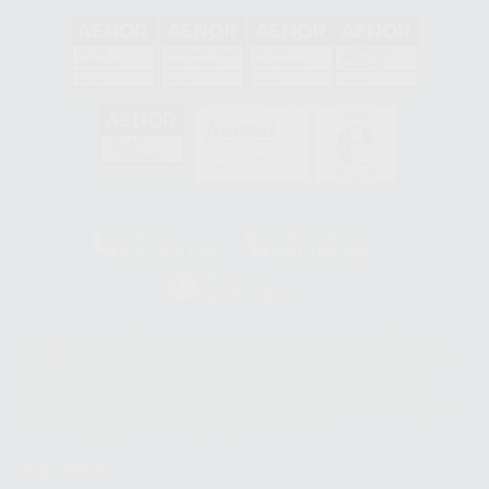
GA-2008/0342
SST-0118/2023
ER-0120/1997
GS-0001/2017
HCO-0060/2023
Clínica
Laboratorio
900 393 939
900 800 880
Whatsapp
665 533 087
Los servicios de WhatsApp Business son proporcionados por WhatsApp
Ireland Limited (WhatsApp Ireland). La información que controla WhatsApp
Ireland puede ser transferida a WhatsApp LLC y a Facebook Inc.. Dicha
Transferencia Internacional de Datos ofrece garantías adecuadas al
basarse en la Cláusula Contractual Tipo para la transferencia de datos
personales a terceros países. Puede ampliar la información en el siguiente
enlace:
WhatsApp Business Data Transfer Addendum
.
Síguenos