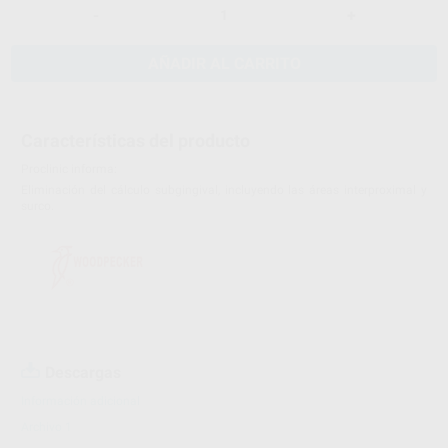
-
+
AÑADIR AL CARRITO
Características del producto
Proclinic informa:
Eliminación del cálculo subgingival, incluyendo las áreas interproximal y
surco.
Descargas
Información adicional
Archivo 1