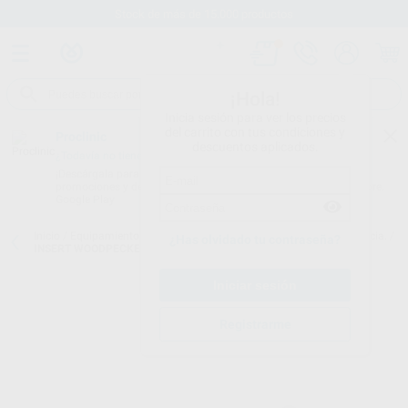
Stock de más de 15.000 productos
¡Hola!
Inicia sesión para ver los precios
del carrito con tus condiciones y
Proclinic
descuentos aplicados.
¿Todavía no tienes nuestra App?
¡Descárgala para ser siempre el primero en conocer nuestras
promociones y descuentos! Disponible en Google Play o App Store.
Google Play
Inicio
/
Equipamiento
/
Profilaxis
/
Puntas de ultrasonidos. periodoncia.
/
¿Has olvidado tu contraseña?
INSERT WOODPECKER PERIODONCIA ROSCA KAVO. PC1
Registrarme