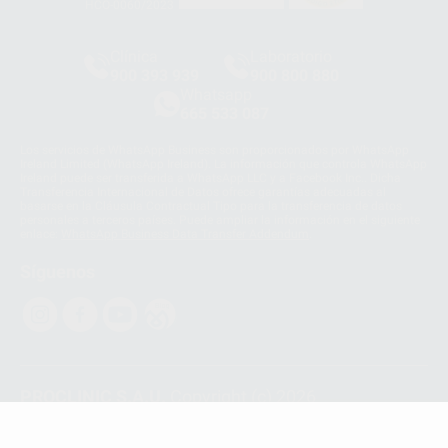
HCO-0060/2023
Clínica
Laboratorio
900 393 939
900 800 880
Whatsapp
665 533 087
Los servicios de WhatsApp Business son proporcionados por WhatsApp
Ireland Limited (WhatsApp Ireland). La información que controla WhatsApp
Ireland puede ser transferida a WhatsApp LLC y a Facebook Inc.. Dicha
Transferencia Internacional de Datos ofrece garantías adecuadas al
basarse en la Cláusula Contractual Tipo para la transferencia de datos
personales a terceros países. Puede ampliar la información en el siguiente
enlace:
WhatsApp Business Data Transfer Addendum
.
Síguenos
PROCLINIC S.A.U.
Copyright (c) 2026
Aviso legal