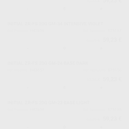
59,23 €
62,35 €
-
+
INITIAL ZR-FS 20G GM-34 INTENSIVE VIOLET
H43656
875157
Ref. Proclinic
Ref. fabricante
59,23 €
62,35 €
-
+
INITIAL ZR-FS 20G GM-24 BASE DARK
H43657
875156
Ref. Proclinic
Ref. fabricante
59,23 €
62,35 €
-
+
INITIAL ZR-FS 20G GM-23 BASE LIGHT
H43658
875155
Ref. Proclinic
Ref. fabricante
59,23 €
62,35 €
-
+