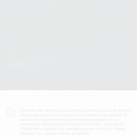
665 533 087
Los servicios de WhatsApp Business son proporcionados por WhatsApp
Ireland Limited (WhatsApp Ireland). La información que controla WhatsApp
Ireland puede ser transferida a WhatsApp LLC y a Facebook Inc.. Dicha
Transferencia Internacional de Datos ofrece garantías adecuadas al
basarse en la Cláusula Contractual Tipo para la transferencia de datos
personales a terceros países. Puede ampliar la información en el siguiente
enlace:
WhatsApp Business Data Transfer Addendum
.
Síguenos
PROCLINIC S.A.U.
Copyright (c) 2026
Aviso legal
Teléfono:
900 393 939
En el sitio web de Proclinic utilizamos cookies propias y de terceros
E-mail de contacto:
proclinic@proclinic.es
para personalizar la web conforme a tus preferencias, analizar el
uso del sitio web y mostrarte publicidad relacionada con tus
preferencias sobre la base de un perfil elaborado a partir de tus
Condiciones Generales de Contratación
y
Política
hábitos de navegación (por ejemplo, páginas visitadas). Puedes
de privacidad
consultar
aquí
nuestra Política de cookies.