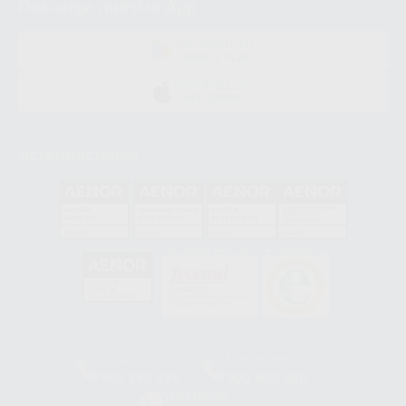
Descarga nuestra App
DISPONIBLE EN
GOOGLE PLAY
DISPONIBLE EN
APP STORE
Acreditaciones
GA-2008/0342
SST-0118/2023
ER-0120/1997
GS-0001/2017
HCO-0060/2023
Clínica
Laboratorio
900 393 939
900 800 880
Whatsapp