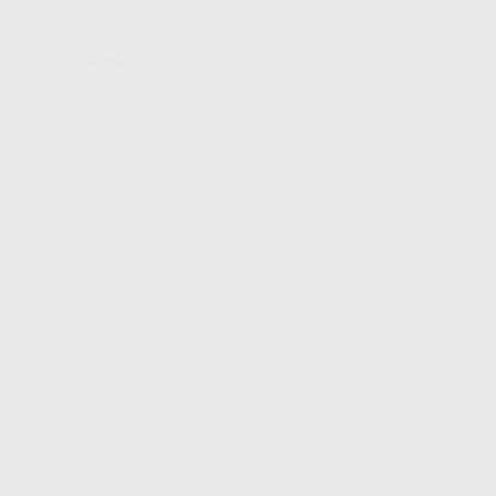
Descargas
Archivo 1
Archivo 1
Información adicional
Archivo 1
Newsletter
ENVIAR
Le informamos de que el Responsable del tratamiento de sus Datos
Personales es Proclinic S.A.U.. La Finalidad del tratamiento de sus Datos
Personales es el envío de información comercial. La legitimación para el
envío de la información comercial es su consentimiento prestado. Sus
datos únicamente serán cedidos a empresas vinculadas con Proclinic
S.A.U. que comercialicen productos similares del sector odontológico,
siempre bajo su consentimiento y no habrás cesión internacional de sus
Datos Personales. Podrá ejercitar los derechos de acceso, rectificación,