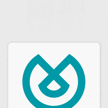
×
INITIAL ZR-FS GUM
Marca
GC
Contenido
20 gr.
Precio web
59
,23
€
62,35 €
Precio con IVA incluido 71,67 €