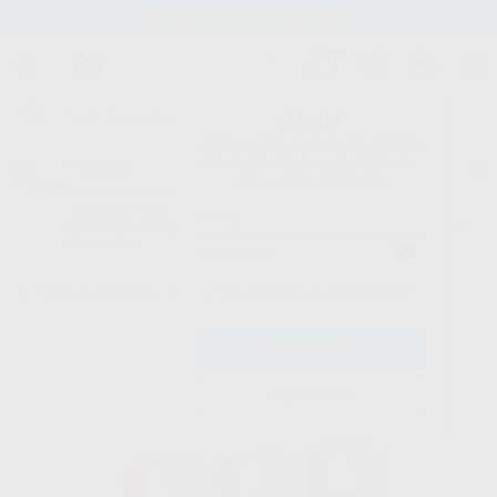
Stock de más de 15.000 productos
¡Hola!
Inicia sesión para ver los precios
del carrito con tus condiciones y
Proclinic
descuentos aplicados.
¿Todavía no tienes nuestra App?
¡Descárgala para ser siempre el primero en conocer nuestras
promociones y descuentos! Disponible en Google Play o App Store.
Google Play
¿Has olvidado tu contraseña?
Inicio
/
Laboratorio
/
Ceramicas
/
Initial zr
/
INITIAL ZR-FS GUM
Registrarme