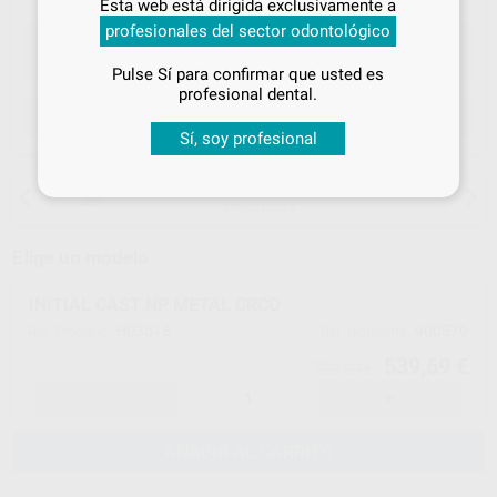
Esta web está dirigida exclusivamente a
tus
descuentos y condiciones
profesionales del sector odontológico
especiales
Pulse Sí para confirmar que usted es
¡Iniciar sesión!
profesional dental.
ELEGIR CANTIDAD
Sí, soy profesional
15 días para cambiar de opinión salvo
anestesias
Elige un modelo
INITIAL CAST NP METAL CRCO
H03518
900870
Ref. Proclinic
Ref. fabricante
539,69 €
729,80 €
-
+
AÑADIR AL CARRITO