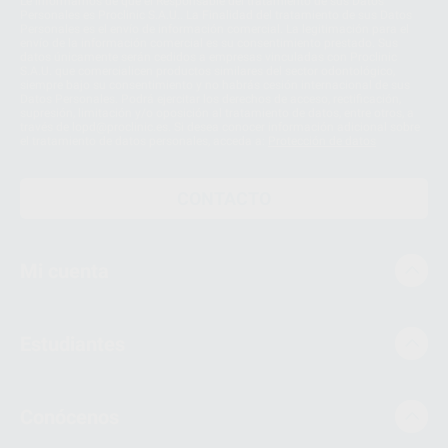
Le informamos de que el Responsable del tratamiento de sus Datos
Personales es Proclinic S.A.U.. La Finalidad del tratamiento de sus Datos
Personales es el envío de información comercial. La legitimación para el
envío de la información comercial es su consentimiento prestado. Sus
datos únicamente serán cedidos a empresas vinculadas con Proclinic
S.A.U. que comercialicen productos similares del sector odontológico,
siempre bajo su consentimiento y no habrás cesión internacional de sus
Datos Personales. Podrá ejercitar los derechos de acceso, rectificación,
supresión, limitación y/o oposición al tratamiento de datos, entre otros, a
través de lopd@proclinic.es. Si desea conocer información adicional sobre
el tratamiento de datos personales, acceda a:
Protección de datos
CONTACTO
Mi cuenta
Estudiantes
Conócenos