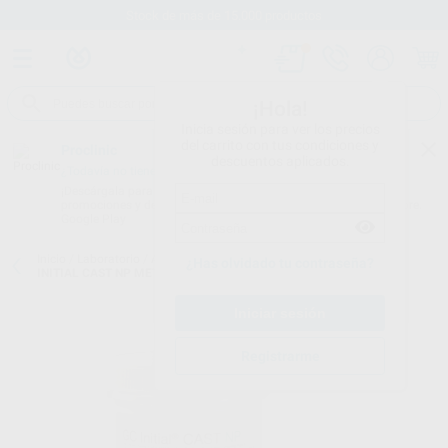
Stock de más de 15.000 productos
¡Hola!
Inicia sesión para ver los precios
del carrito con tus condiciones y
Proclinic
descuentos aplicados.
¿Todavía no tienes nuestra App?
¡Descárgala para ser siempre el primero en conocer nuestras
promociones y descuentos! Disponible en Google Play o App Store.
Google Play
Inicio
/
Laboratorio
/
Alambres y ganchos
/
Aleaciones para p. fija
/
¿Has olvidado tu contraseña?
INITIAL CAST NP METAL CRCO
Registrarme