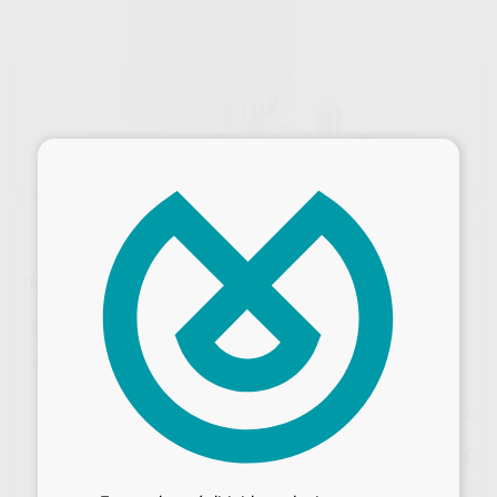
×
INITIAL CAST NP METAL CRCO
Marca
GC
Contenido
1.000 gr.
Ref. Proclinic
H03518
Ref. fabricante
900870
Precio web
539
Desbloquea todas tus ventajas
,69
€
729,80 €
Inicia sesión
para disfrutar de todos
Precio con IVA incluido 653,02 €