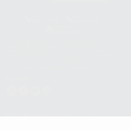
HCO-0060/2023
Clínica
Laboratorio
900 393 939
900 800 880
Whatsapp
665 533 087
Los servicios de WhatsApp Business son proporcionados por WhatsApp
Ireland Limited (WhatsApp Ireland). La información que controla WhatsApp
Ireland puede ser transferida a WhatsApp LLC y a Facebook Inc.. Dicha
Transferencia Internacional de Datos ofrece garantías adecuadas al
basarse en la Cláusula Contractual Tipo para la transferencia de datos
personales a terceros países. Puede ampliar la información en el siguiente
enlace:
WhatsApp Business Data Transfer Addendum
.
Síguenos
PROCLINIC S.A.U.
Copyright (c) 2026
Aviso legal