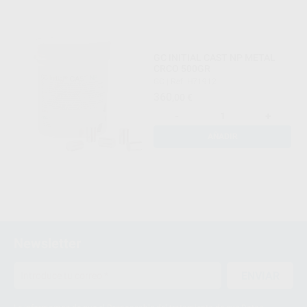
GC INITIAL CAST NP METAL
CRCO 500GR
GC
|
Ref. H71912
360
,00
€
-
+
AÑADIR
Newsletter
ENVIAR