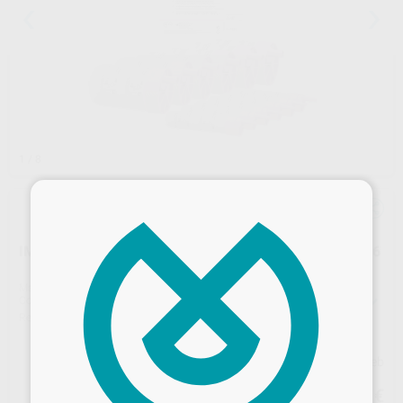
1
/ 8
×
IMPRINT 4 PRELIMINARY PENTA SUPER QUICK PACK 6
Marca
SOLVENTUM
Contenido
6 unidades de 300 ml (Base) + 6 unidades de 60 ml (Catalizador)
Ref. Proclinic
25010
Ref. fabricante
71524
Precio web
290
,03
€
305,30 €