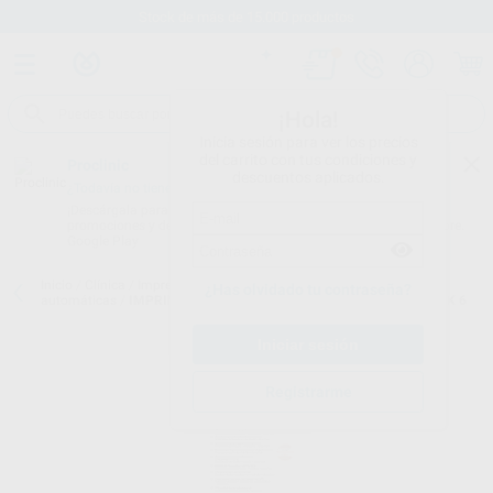
Stock de más de 15.000 productos
¡Hola!
Inicia sesión para ver los precios
del carrito con tus condiciones y
Proclinic
descuentos aplicados.
¿Todavía no tienes nuestra App?
¡Descárgala para ser siempre el primero en conocer nuestras
promociones y descuentos! Disponible en Google Play o App Store.
Google Play
Inicio
/
Clínica
/
Impresión
/
Siliconas de adición para mezcladoras
¿Has olvidado tu contraseña?
automáticas
/
IMPRINT 4 PRELIMINARY PENTA SUPER QUICK PACK 6
Registrarme