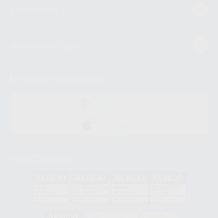
Conócenos
Guía de compra
Descarga nuestra App
DISPONIBLE EN
GOOGLE PLAY
DISPONIBLE EN
APP STORE
Acreditaciones
GA-2008/0342
SST-0118/2023
ER-0120/1997
GS-0001/2017