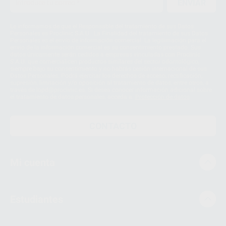
ENVIAR
Le informamos de que el Responsable del tratamiento de sus Datos
Personales es Proclinic S.A.U.. La Finalidad del tratamiento de sus Datos
Personales es el envío de información comercial. La legitimación para el
envío de la información comercial es su consentimiento prestado. Sus
datos únicamente serán cedidos a empresas vinculadas con Proclinic
S.A.U. que comercialicen productos similares del sector odontológico,
siempre bajo su consentimiento y no habrás cesión internacional de sus
Datos Personales. Podrá ejercitar los derechos de acceso, rectificación,
supresión, limitación y/o oposición al tratamiento de datos, entre otros, a
través de lopd@proclinic.es. Si desea conocer información adicional sobre
el tratamiento de datos personales, acceda a:
Protección de datos
CONTACTO
Mi cuenta
Estudiantes