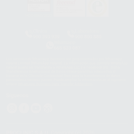
HCO-0060/2023
Clínica
Laboratorio
900 393 939
900 800 880
Whatsapp
665 533 087
Los servicios de WhatsApp Business son proporcionados por WhatsApp
Ireland Limited (WhatsApp Ireland). La información que controla WhatsApp
Ireland puede ser transferida a WhatsApp LLC y a Facebook Inc.. Dicha
Transferencia Internacional de Datos ofrece garantías adecuadas al
basarse en la Cláusula Contractual Tipo para la transferencia de datos
personales a terceros países. Puede ampliar la información en el siguiente
enlace:
WhatsApp Business Data Transfer Addendum
.
Síguenos
PROCLINIC S.A.U.
Copyright (c) 2026