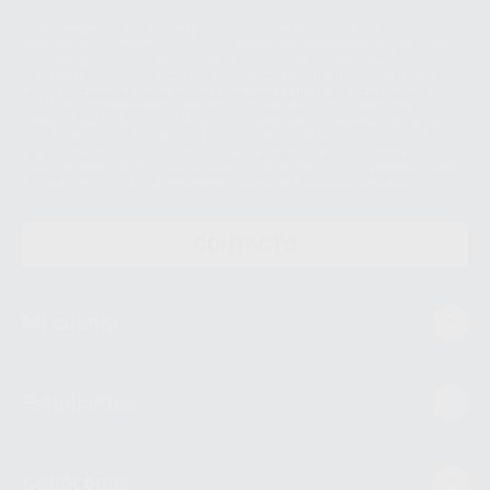
Le informamos de que el Responsable del tratamiento de sus Datos
Personales es Proclinic S.A.U.. La Finalidad del tratamiento de sus Datos
Personales es el envío de información comercial. La legitimación para el
envío de la información comercial es su consentimiento prestado. Sus
datos únicamente serán cedidos a empresas vinculadas con Proclinic
S.A.U. que comercialicen productos similares del sector odontológico,
siempre bajo su consentimiento y no habrás cesión internacional de sus
Datos Personales. Podrá ejercitar los derechos de acceso, rectificación,
supresión, limitación y/o oposición al tratamiento de datos, entre otros, a
través de lopd@proclinic.es. Si desea conocer información adicional sobre
el tratamiento de datos personales, acceda a:
Protección de datos
CONTACTO
Mi cuenta
Estudiantes
Conócenos