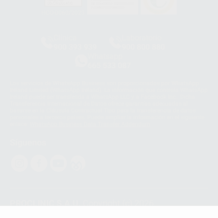
HCO-0060/2023
Clínica
Laboratorio
900 393 939
900 800 880
Whatsapp
665 533 087
Los servicios de WhatsApp Business son proporcionados por WhatsApp
Ireland Limited (WhatsApp Ireland). La información que controla WhatsApp
Ireland puede ser transferida a WhatsApp LLC y a Facebook Inc.. Dicha
Transferencia Internacional de Datos ofrece garantías adecuadas al
basarse en la Cláusula Contractual Tipo para la transferencia de datos
personales a terceros países. Puede ampliar la información en el siguiente
enlace:
WhatsApp Business Data Transfer Addendum
.
Síguenos
PROCLINIC S.A.U.
Copyright (c) 2026
Aviso legal