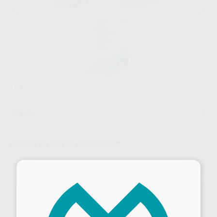
1
/ 3
Oferta
IMPRINT 4 PENTA REPOSICIÓN
Marca
SOLVENTUM
×
Contenido
2 unidades de 300 ml (Base) + 2 unidades de 60 ml (Catalizador)
2 Impregum™ Penta o Imprint™ 4 Penta + 1x25u Pasta de
Retracción Gingival ARP™
Compra 2 uds de Impregum™ Penta o Imprint™ 4 Penta, GRATIS 1x25