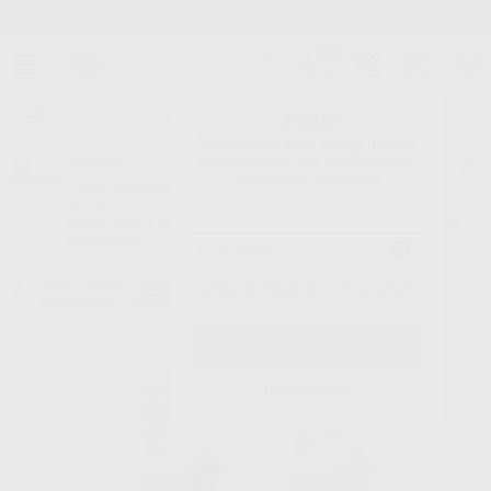
Stock de más de 15.000 productos
¡Hola!
Inicia sesión para ver los precios
del carrito con tus condiciones y
Proclinic
descuentos aplicados.
¿Todavía no tienes nuestra App?
¡Descárgala para ser siempre el primero en conocer nuestras
promociones y descuentos! Disponible en Google Play o App Store.
Google Play
Inicio
/
Clínica
/
Impresión
/
Siliconas de adición para mezcladoras
¿Has olvidado tu contraseña?
automáticas
/
IMPRINT 4 PENTA REPOSICIÓN
Registrarme