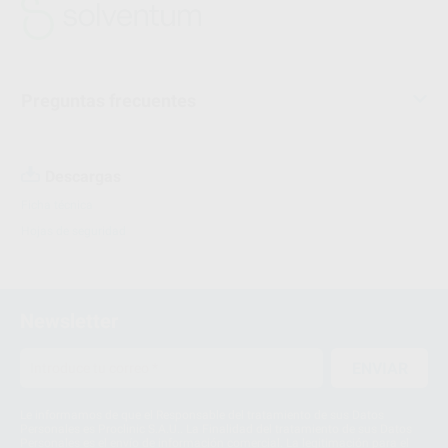
Preguntas frecuentes
Descargas
Ficha técnica
Hojas de seguridad
Newsletter
ENVIAR
Le informamos de que el Responsable del tratamiento de sus Datos
Personales es Proclinic S.A.U.. La Finalidad del tratamiento de sus Datos
Personales es el envío de información comercial. La legitimación para el