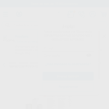
Stock de más de 15.000 productos
¡Hola!
Inicia sesión para ver los precios
del carrito con tus condiciones y
Proclinic
descuentos aplicados.
¿Todavía no tienes nuestra App?
¡Descárgala para ser siempre el primero en conocer nuestras
promociones y descuentos! Disponible en Google Play o App Store.
Google Play
Inicio
/
Clínica
/
Impresión
/
Poliéteres para mezcladoras automáticas
/
¿Has olvidado tu contraseña?
IMPREGUM PENTA SOFT INTRO P3
Registrarme