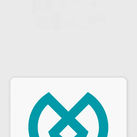
1
/ 8
×
IMPREGUM PENTA SOFT INTRO P3
Marca
SOLVENTUM
Contenido
1 unidad de 300 ml (Base) + 1 unidad de 60 ml (Catalizador) + 1 Impregum™ Penta™ Soft Cartucho + 10 puntas de mezcla rojas Penta + 1 jeringa elastómeros Penta + 1 adhesivo de poliéter de 17 ml
Ref. Proclinic
45783
Ref. fabricante
P31734
Precio web
267
,23
€
281,30 €