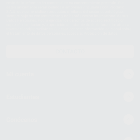
envío de la información comercial es su consentimiento prestado. Sus
datos únicamente serán cedidos a empresas vinculadas con Proclinic
S.A.U. que comercialicen productos similares del sector odontológico,
siempre bajo su consentimiento y no habrás cesión internacional de sus
Datos Personales. Podrá ejercitar los derechos de acceso, rectificación,
supresión, limitación y/o oposición al tratamiento de datos, entre otros, a
través de lopd@proclinic.es. Si desea conocer información adicional sobre
el tratamiento de datos personales, acceda a:
Protección de datos
CONTACTO
Mi cuenta
Estudiantes
Conócenos