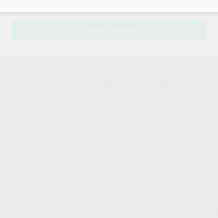
sesión
para disfrutar de todos tus
descuentos y condiciones esp
¡Iniciar sesión!
esiones en implantología, que ofrece las mejores prestaciones en los
 Normal set (Tiempo en la boca 3’30’’) y Quick set (Tiempo en boca
ZHERMACK
ZH
Ref. 49879
Re