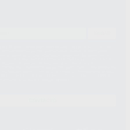
ENVIAR
ue el Responsable del tratamiento de sus Datos Personales es Proclinic
d del tratamiento de sus Datos Personales es el envío de información
imación para el envío de la información comercial es su consentimiento
s únicamente serán cedidos a empresas vinculadas con Proclinic S.A.U.
roductos similares del sector odontológico, siempre bajo su
 habrás cesión internacional de sus Datos Personales. Podrá ejercitar los
 rectificación, supresión, limitación y/o oposición al tratamiento de datos,
és de lopd@proclinic.es. Si desea conocer información adicional sobre el
os personales, acceda a:
Protección de datos
CONTACTO
Laboratorio
Whatsapp