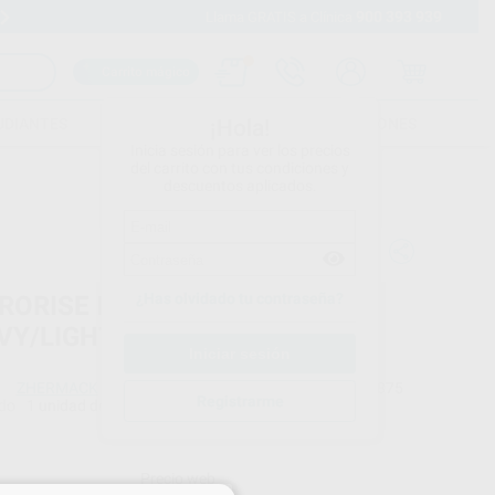
900 393 939
Envíos gratuitos desde 110€
Llama GRATIS a Clínica
Carrito mágico
UDIANTES
FOLLETOS
FORMACIONES
¡Hola!
Inicia sesión para ver los precios
del carrito con tus condiciones y
descuentos aplicados.
¿Has olvidado tu contraseña?
RORISE IMPLANT INTRO KIT
VY/LIGHT
ZHERMACK
Ref. Proclinic
49875
Registrarme
do
1 unidad de 380 ml Heavy Body + 1 unidad de 50 ml Light Body + 6 puntas de mezcla dinámico-estáticas + 6 puntas de mezcla amarillas + 1 fijación para punta
Ref. fabricante
C207095
Precio web