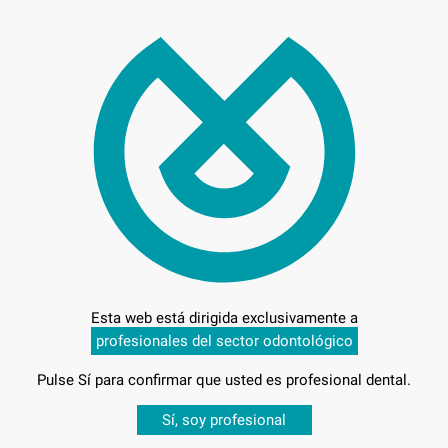
177
Entrega en 24h
Esta web está dirigida exclusivamente a
profesionales del sector odontológico
T
Pulse Sí para confirmar que usted es profesional dental.
Desbloquea todas tus ventajas
Sí, soy profesional