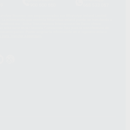
39
900 800 880
665 533 087
hatsApp Business son proporcionados por WhatsApp Ireland Limited
. La información que controla WhatsApp Ireland puede ser transferida a
acebook Inc.. Dicha Transferencia Internacional de Datos ofrece
 al basarse en la Cláusula Contractual Tipo para la transferencia de
terceros países. Puede ampliar la información en el siguiente enlace:
s Data Transfer Addendum
.