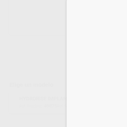
Envíos gratuitos desde 110€
Elige un modelo
HYDRORISE IMPLANT INTRO KIT HEAVY/LIGH
49875
C207095
Ref. Proclinic
Ref. fabricante