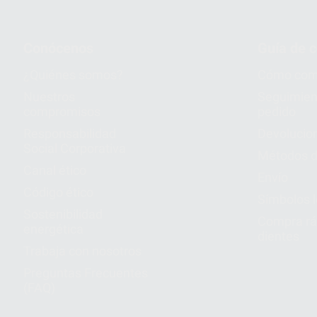
Conócenos
Guía de 
¿Quiénes somos?
Cómo com
Nuestros
Seguimien
compromisos
pedido
Responsabilidad
Devolucio
Social Corporativa
Métodos d
Canal ético
Envío
Código ético
Símbolos 
Sostenibilidad
Compra rá
energética
dientes
Trabaja con nosotros
Preguntas Frecuentes
(FAQ)