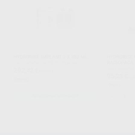
HYDRORISE IMPLANT 2 X 380 ML.
HYDRORISE 
RADIOPACA
Caja 2 cartuchos de 380 ml + 15 puntas
mezcladoras automáticas + 2 traba-puntas
Caja 2 cartuchos de 50 ml + 12 puntas de mezcla
292
,42
€
323,20 €
(pequeñas)
95
,28
€
105
Oferta
Oferta
-
SELECCIONAR REFERENCIA