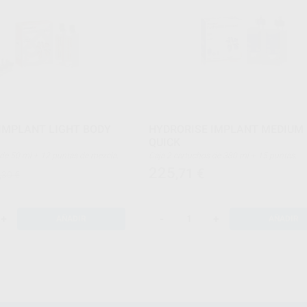
IMPLANT LIGHT BODY
HYDRORISE IMPLANT MEDIUM
QUICK
Caja 2 cartuchos de 380 ml + 15 puntas
mezcladoras automáticas + 2 traba-puntas
225
,71
€
,30 €
+
-
+
AÑADIR
AÑADIR