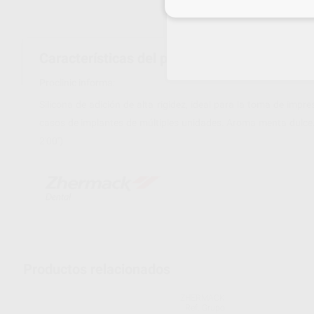
Inicia 
Características del producto
Proclinic informa:
Silicona de adición de alta rigidez, ideal para la toma de impr
casos de implantes de múltiples unidades. Aroma menta dulce.
2'00'').
Productos relacionados
ZHERMACK
Ref. Grupo