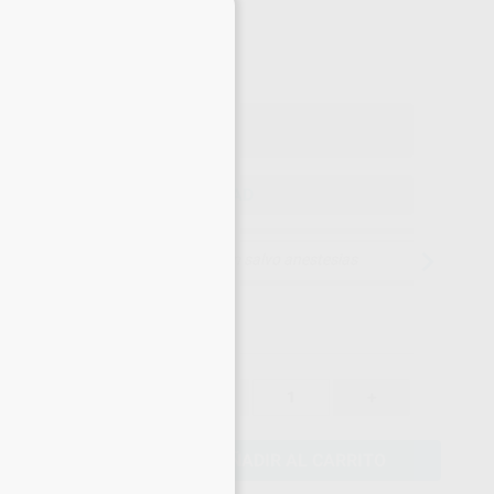
×
168
,55
€
,42 €
Precio con IVA incluido 203,95 €
ELEGIR CANTIDAD
15 días para cambiar de opinión salvo anestesias
177,42 €
-
+
168,55 €
AÑADIR AL CARRITO