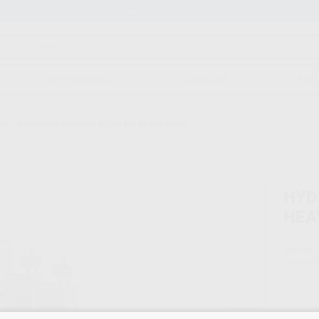
Stock de más de 15.000 productos
ORTODONCIA
CAD/CAM
EST
cas
/
HYDRORISE IMPLANT INTRO KIT HEAVY/LIGHT
HYD
HEA
Marca
Conteni