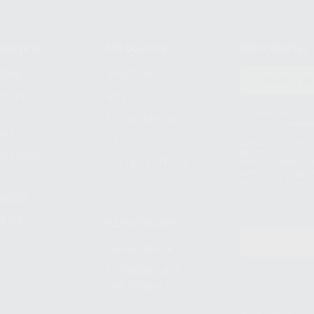
compra
Mi cuenta
Newsletter
prar
Registro
to del
Mis listas
Le informamos de q
Mis productos
S.A.U.. La Finalida
nes
comercial. La legit
Facturas
prestado. Sus dato
e pago
que comercialicen p
Compra rápida
consentimiento y no
derechos de acceso,
entre otros, a trav
tratamiento de dat
legales
pida
Estudiantes
Odontobook
Material para
estudiantes
Clínica