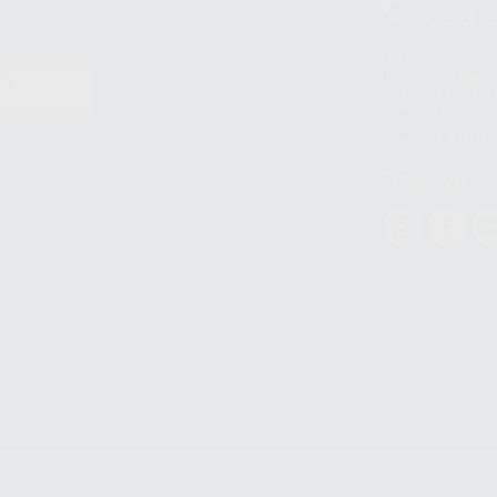
900 393 9
Los servicios de W
(WhatsApp Ireland)
EN
WhatsApp LLC y a F
E
garantías adecuadas
datos personales a 
WhatsApp Busines
Síguenos