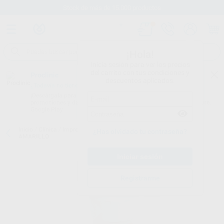
Stock de más de 15.000 productos
¡Hola!
Inicia sesión para ver los precios
del carrito con tus condiciones y
Proclinic
descuentos aplicados.
¿Todavía no tienes nuestra App?
¡Descárgala para ser siempre el primero en conocer nuestras
promociones y descuentos! Disponible en Google Play o App Store.
Google Play
Inicio
/
Clínica
/
Impresión
/
Hilo retractor
/
HILO ULTRAPAK N.00
¿Has olvidado tu contraseña?
AMARILLO
Registrarme