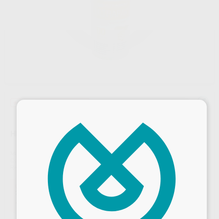
+ unidades + descuento
×
HILO ULTRAPAK N.00 AMARILLO
Marca
ULTRADENT
Contenido
1 unidad de 244 cm
Ref. Proclinic
96561
Ref. fabricante
9332
Oferta
20,04 €
Comprando
1 unidad
te ahorras el
5%
14,83 €
Comprando
4 unidades
te ahorras el
30%