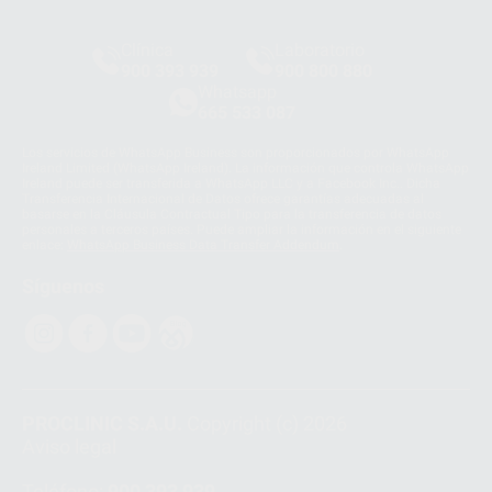
Clínica
Laboratorio
900 393 939
900 800 880
Whatsapp
665 533 087
Los servicios de WhatsApp Business son proporcionados por WhatsApp
Ireland Limited (WhatsApp Ireland). La información que controla WhatsApp
Ireland puede ser transferida a WhatsApp LLC y a Facebook Inc.. Dicha
Transferencia Internacional de Datos ofrece garantías adecuadas al
basarse en la Cláusula Contractual Tipo para la transferencia de datos
personales a terceros países. Puede ampliar la información en el siguiente
enlace:
WhatsApp Business Data Transfer Addendum
.
Síguenos
PROCLINIC S.A.U.
Copyright (c) 2026
Aviso legal
Teléfono:
900 393 939