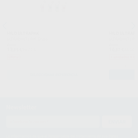
HILO ULTRAPAK
ULTRADENT
|
Ref. Grupo
ULTRADENT
|
Ref
Desde
Desde
13
16
,85
€
19,70 €
,87
€
24,00 
Oferta
+ unidades + de
-
SELECCIONAR REFERENCIA
Newsletter
ENVIAR
Le informamos de que el Responsable del tratamiento de sus Datos