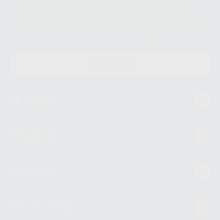
S.A.U. que comercialicen productos similares del sector odontológico,
siempre bajo su consentimiento y no habrás cesión internacional de sus
Datos Personales. Podrá ejercitar los derechos de acceso, rectificación,
supresión, limitación y/o oposición al tratamiento de datos, entre otros, a
través de lopd@proclinic.es. Si desea conocer información adicional sobre
el tratamiento de datos personales, acceda a:
Protección de datos
CONTACTO
Mi cuenta
Estudiantes
Conócenos
Guía de compra