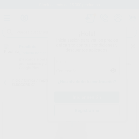
Stock de más de 15.000 productos
¡Hola!
Inicia sesión para ver los precios
del carrito con tus condiciones y
Proclinic
descuentos aplicados.
¿Todavía no tienes nuestra App?
¡Descárgala para ser siempre el primero en conocer nuestras
promociones y descuentos! Disponible en Google Play o App Store.
Google Play
Inicio
/
Clínica
/
Impresión
/
Hilo retractor
/
HILO RETRACCION
¿Has olvidado tu contraseña?
ELSOCORD C1
Registrarme