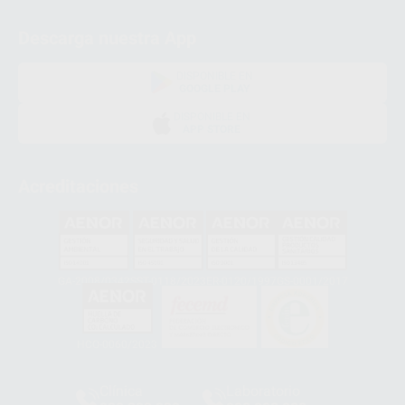
Descarga nuestra App
DISPONIBLE EN
GOOGLE PLAY
DISPONIBLE EN
APP STORE
Acreditaciones
GA-2008/0342
SST-0118/2023
ER-0120/1997
GS-0001/2017
HCO-0060/2023
Clínica
Laboratorio