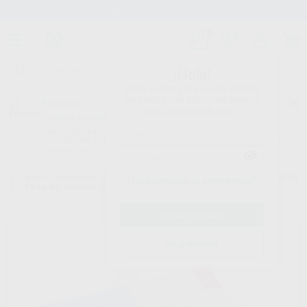
Stock de más de 15.000 productos
¡Hola!
Inicia sesión para ver los precios
del carrito con tus condiciones y
Proclinic
descuentos aplicados.
¿Todavía no tienes nuestra App?
¡Descárgala para ser siempre el primero en conocer nuestras
promociones y descuentos! Disponible en Google Play o App Store.
Google Play
Inicio
/
Laboratorio
/
Colado y soldadura
/
Soldaduras y fundentes
/
HILO
¿Has olvidado tu contraseña?
PARA SOLDADURA LASER BIOSIL
Registrarme