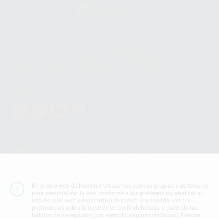
Whatsapp
665 533 087
Los servicios de WhatsApp Business son proporcionados por WhatsApp
Ireland Limited (WhatsApp Ireland). La información que controla WhatsApp
Ireland puede ser transferida a WhatsApp LLC y a Facebook Inc.. Dicha
Transferencia Internacional de Datos ofrece garantías adecuadas al
basarse en la Cláusula Contractual Tipo para la transferencia de datos
personales a terceros países. Puede ampliar la información en el siguiente
enlace:
WhatsApp Business Data Transfer Addendum
.
Síguenos
PROCLINIC S.A.U.
Copyright (c) 2026
Aviso legal
Teléfono:
900 393 939
En el sitio web de Proclinic utilizamos cookies propias y de terceros
E-mail de contacto:
proclinic@proclinic.es
para personalizar la web conforme a tus preferencias, analizar el
uso del sitio web y mostrarte publicidad relacionada con tus
preferencias sobre la base de un perfil elaborado a partir de tus
Condiciones Generales de Contratación
y
Política
hábitos de navegación (por ejemplo, páginas visitadas). Puedes