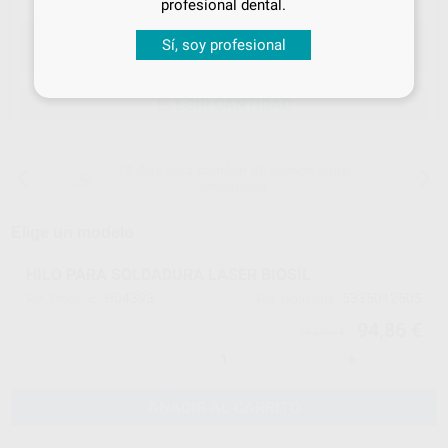
profesional dental.
Sí, soy profesional
ELEGIR CANTIDAD
15 días para cambiar de opinión salvo
anestesias
Elige un modelo
HILO PARA SOLDADURA LASER BIOSIL
H04393
5335012505
Ref. Proclinic
Ref. fabricante
94,86 €
99,85 €
-
+
AÑADIR AL CARRITO