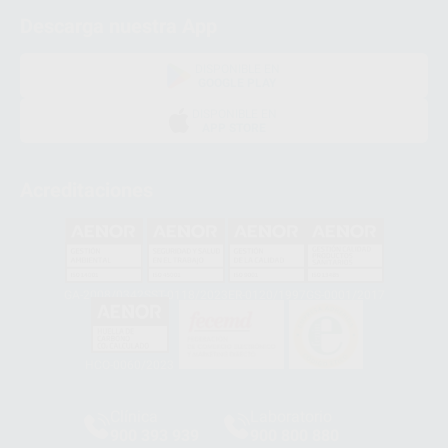
Descarga nuestra App
DISPONIBLE EN
GOOGLE PLAY
DISPONIBLE EN
APP STORE
Acreditaciones
GA-2008/0342
SST-0118/2023
ER-0120/1997
GS-0001/2017
HCO-0060/2023
Clínica
Laboratorio
900 393 939
900 800 880