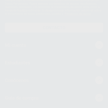
siempre bajo su consentimiento y no habrás cesión internacional de sus
Datos Personales. Podrá ejercitar los derechos de acceso, rectificación,
supresión, limitación y/o oposición al tratamiento de datos, entre otros, a
través de lopd@proclinic.es. Si desea conocer información adicional sobre
el tratamiento de datos personales, acceda a:
Protección de datos
CONTACTO
Mi cuenta
Estudiantes
Conócenos
Guía de compra