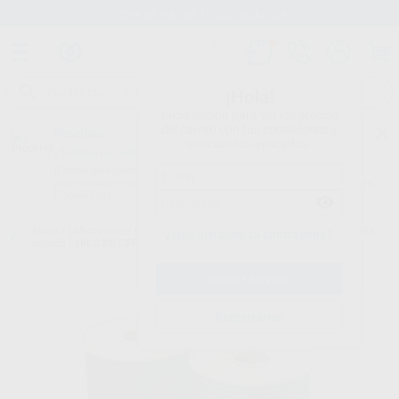
Stock de más de 15.000 productos
¡Hola!
Inicia sesión para ver los precios
del carrito con tus condiciones y
Proclinic
descuentos aplicados.
¿Todavía no tienes nuestra App?
¡Descárgala para ser siempre el primero en conocer nuestras
promociones y descuentos! Disponible en Google Play o App Store.
Google Play
Inicio
/
Laboratorio
/
Ceras y preformas
/
Cera en hilo y preformas para
¿Has olvidado tu contraseña?
colado
/
HILO DE CERA EN ROLLO GEO
Registrarme