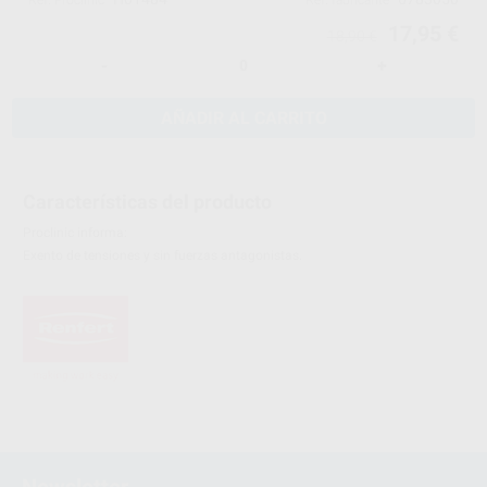
Ref. Proclinic
Ref. fabricante
17,95 €
18,90 €
-
+
AÑADIR AL CARRITO
Características del producto
Proclinic informa:
Exento de tensiones y sin fuerzas antagonistas.