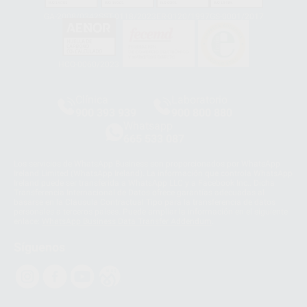
GA-2008/0342
SST-0118/2023
ER-0120/1997
GS-0001/2017
HCO-0060/2023
Clínica
Laboratorio
900 393 939
900 800 880
Whatsapp
665 533 087
Los servicios de WhatsApp Business son proporcionados por WhatsApp
Ireland Limited (WhatsApp Ireland). La información que controla WhatsApp
Ireland puede ser transferida a WhatsApp LLC y a Facebook Inc.. Dicha
Transferencia Internacional de Datos ofrece garantías adecuadas al
basarse en la Cláusula Contractual Tipo para la transferencia de datos
personales a terceros países. Puede ampliar la información en el siguiente
enlace:
WhatsApp Business Data Transfer Addendum
.
Síguenos