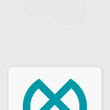
HILO DE CERA EN ROLLO GEO
×
Marca
RENFERT
Contenido
250 gr.
Precio web
17
,95
€
18,90 €
Precio con IVA incluido 21,72 €