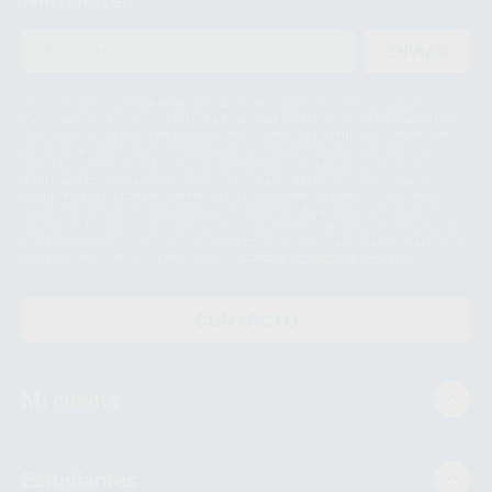
Newsletter
ENVIAR
Le informamos de que el Responsable del tratamiento de sus Datos
Personales es Proclinic S.A.U.. La Finalidad del tratamiento de sus Datos
Personales es el envío de información comercial. La legitimación para el
envío de la información comercial es su consentimiento prestado. Sus
datos únicamente serán cedidos a empresas vinculadas con Proclinic
S.A.U. que comercialicen productos similares del sector odontológico,
siempre bajo su consentimiento y no habrás cesión internacional de sus
Datos Personales. Podrá ejercitar los derechos de acceso, rectificación,
supresión, limitación y/o oposición al tratamiento de datos, entre otros, a
través de lopd@proclinic.es. Si desea conocer información adicional sobre
el tratamiento de datos personales, acceda a:
Protección de datos
CONTACTO
Mi cuenta
Estudiantes